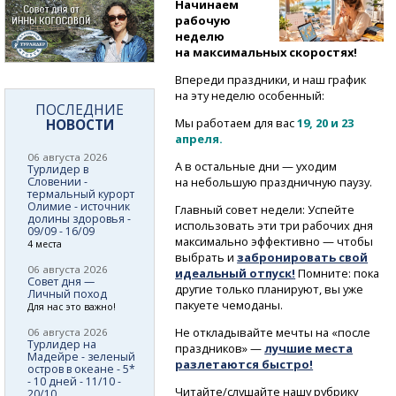
Начинаем
рабочую
неделю
на максимальных скоростях!
Впереди праздники, и наш график
на эту неделю особенный:
ПОСЛЕДНИЕ
НОВОСТИ
Мы работаем для вас
19, 20 и 23
апреля.
06 августа 2026
А в остальные дни — уходим
Турлидер в
Словении -
на небольшую праздничную паузу.
термальный курорт
Олимие - источник
Главный совет недели: Успейте
долины здоровья -
использовать эти три рабочих дня
09/09 - 16/09
максимально эффективно — чтобы
4 места
выбрать и
забронировать свой
06 августа 2026
идеальный отпуск!
Помните: пока
Совет дня —
другие только планируют, вы уже
Личный поход
пакуете чемоданы.
Для нас это важно!
Не откладывайте мечты на «после
06 августа 2026
Турлидер на
праздников» —
лучшие места
Мадейре - зеленый
разлетаются быстро!
остров в океане - 5*
- 10 дней - 11/10 -
Читайте/слушайте нашу рубрику
20/10