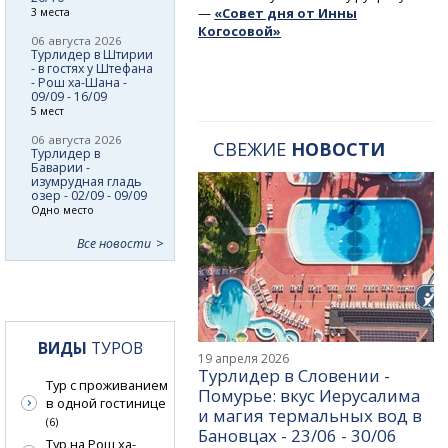
—
«Совет дня от Инны
3 места
Когосовой»
06 августа 2026
Турлидер в Штирии
- в гостях у Штефана
- Рош ха-Шана -
09/09 - 16/09
5 мест
06 августа 2026
СВЕЖИЕ
НОВОСТИ
Турлидер в
Баварии -
изумрудная гладь
озер - 02/09 - 09/09
Одно место
Все новости
ВИДЫ
ТУРОВ
19 апреля 2026
Турлидер в Словении -
Тур с проживанием
Помурье: вкус Иерусалима
в одной гостинице
и магия термальных вод в
(6)
Бановцах - 23/06 - 30/06
Тур на Рош ха-