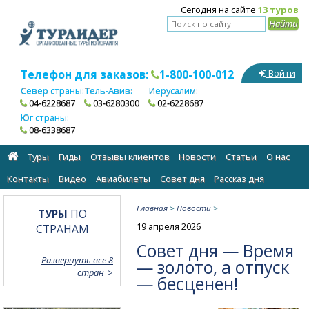
Сегодня на сайте
13 туров
Телефон для заказов:
1-800-100-012
Войти
Север страны:
Тель-Авив:
Иерусалим:
04-6228687
03-6280300
02-6228687
Юг страны:
08-6338687
Туры
Гиды
Отзывы клиентов
Новости
Статьи
О нас
Контакты
Видео
Авиабилеты
Cовет дня
Рассказ дня
Главная
>
Новости
>
ТУРЫ
ПО
19 апреля 2026
СТРАНАМ
Совет дня — Время
Развернуть все 8
— золото, а отпуск
стран
— бесценен!