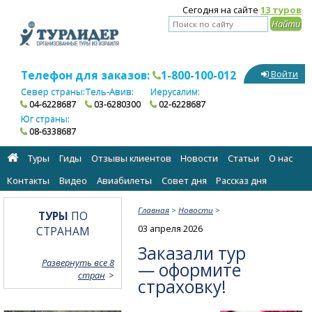
Сегодня на сайте
13 туров
Телефон для заказов:
1-800-100-012
Войти
Север страны:
Тель-Авив:
Иерусалим:
04-6228687
03-6280300
02-6228687
Юг страны:
08-6338687
Туры
Гиды
Отзывы клиентов
Новости
Статьи
О нас
Контакты
Видео
Авиабилеты
Cовет дня
Рассказ дня
Главная
>
Новости
>
ТУРЫ
ПО
03 апреля 2026
СТРАНАМ
Заказали тур
Развернуть все 8
— оформите
стран
страховку!