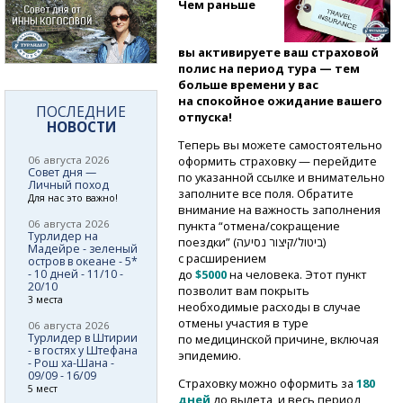
Чем раньше
вы активируете ваш страховой
полис на период тура — тем
больше времени у вас
на спокойное ожидание вашего
ПОСЛЕДНИЕ
отпуска!
НОВОСТИ
Теперь вы можете самостоятельно
06 августа 2026
оформить страховку — перейдите
Совет дня —
по указанной ссылке и внимательно
Личный поход
заполните все поля. Обратите
Для нас это важно!
внимание на важность заполнения
06 августа 2026
пункта “отмена/сокращение
Турлидер на
поездки” (ביטול/קיצור נסיעה)
Мадейре - зеленый
с расширением
остров в океане - 5*
- 10 дней - 11/10 -
до
$5000
на человека. Этот пункт
20/10
позволит вам покрыть
3 места
необходимые расходы в случае
отмены участия в туре
06 августа 2026
Турлидер в Штирии
по медицинской причине, включая
- в гостях у Штефана
эпидемию.
- Рош ха-Шана -
09/09 - 16/09
Страховку можно оформить за
180
5 мест
дней
до вылета, и весь период