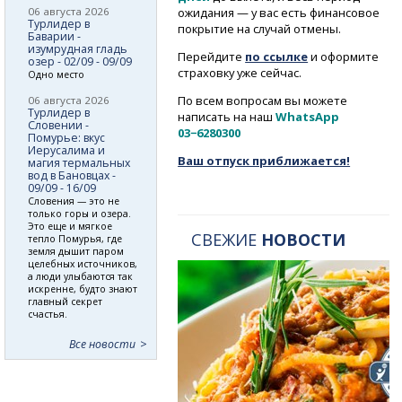
06 августа 2026
ожидания — у вас есть финансовое
Турлидер в
покрытие на случай отмены.
Баварии -
изумрудная гладь
Перейдите
по ссылке
и оформите
озер - 02/09 - 09/09
страховку уже сейчас.
Одно место
По всем вопросам вы можете
06 августа 2026
Турлидер в
написать на наш
WhatsApp
Словении -
03−6280300
Помурье: вкус
Иерусалима и
Ваш отпуск приближается!
магия термальных
вод в Бановцах -
09/09 - 16/09
Словения — это не
только горы и озера.
Это еще и мягкое
СВЕЖИЕ
НОВОСТИ
тепло Помурья, где
земля дышит паром
целебных источников,
а люди улыбаются так
искренне, будто знают
главный секрет
счастья.
Все новости