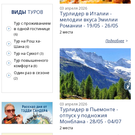
03 апреля 2026
ВИДЫ
ТУРОВ
Турлидер в Италии -
мелодии вкуса Эмилии
Тур с проживанием
Романии - 19/05 - 26/05
в одной гостинице
2 места
(6)
Подробнее
Тур на Рош ха-
Шана
(6)
Тур на Суккот
(3)
Тур повышенного
комфорта
(8)
Один раз в сезоне
(2)
03 апреля 2026
Турлидер в Пьемонте -
отпуск у подножия
Монблана - 28/05 - 04/07
2 места