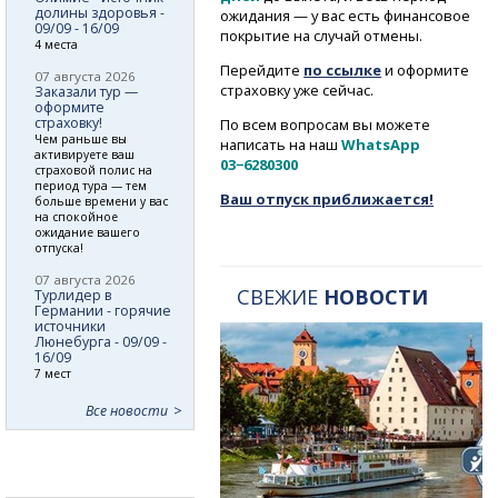
долины здоровья -
ожидания — у вас есть финансовое
09/09 - 16/09
покрытие на случай отмены.
4 места
Перейдите
по ссылке
и оформите
07 августа 2026
страховку уже сейчас.
Заказали тур —
оформите
страховку!
По всем вопросам вы можете
Чем раньше вы
написать на наш
WhatsApp
активируете ваш
03−6280300
страховой полис на
период тура — тем
Ваш отпуск приближается!
больше времени у вас
на спокойное
ожидание вашего
отпуска!
07 августа 2026
СВЕЖИЕ
НОВОСТИ
Турлидер в
Германии - горячие
источники
Люнебурга - 09/09 -
16/09
7 мест
Все новости