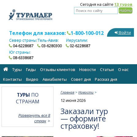
Сегодня на сайте
13 туров
Телефон для заказов:
1-800-100-012
Войти
Север страны:
Тель-Авив:
Иерусалим:
04-6228687
03-6280300
02-6228687
Юг страны:
08-6338687
Туры
Гиды
Отзывы клиентов
Новости
Статьи
О нас
Контакты
Видео
Авиабилеты
Cовет дня
Рассказ дня
Главная
>
Новости
>
ТУРЫ
ПО
12 июня 2026
СТРАНАМ
Заказали тур
Развернуть все 8
— оформите
стран
страховку!