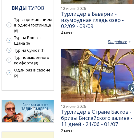
ВИДЫ
ТУРОВ
12 июня 2026
Турлидер в Баварии -
изумрудная гладь озер -
Тур с проживанием
в одной гостинице
02/09 - 09/09
(6)
4 места
Тур на Рош ха-
Подробнее
Шана
(6)
Тур на Суккот
(3)
Тур повышенного
комфорта
(8)
Один раз в сезоне
(2)
12 июня 2026
Турлидер в Стране Басков -
бризы Бискайского залива -
11 дней - 21/06 - 01/07
2 места