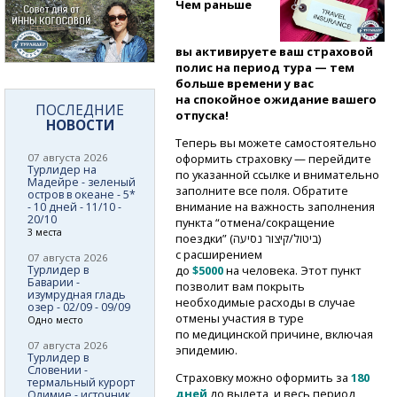
Чем раньше
вы активируете ваш страховой
полис на период тура — тем
больше времени у вас
на спокойное ожидание вашего
ПОСЛЕДНИЕ
отпуска!
НОВОСТИ
Теперь вы можете самостоятельно
07 августа 2026
оформить страховку — перейдите
Турлидер на
по указанной ссылке и внимательно
Мадейре - зеленый
заполните все поля. Обратите
остров в океане - 5*
внимание на важность заполнения
- 10 дней - 11/10 -
20/10
пункта “отмена/сокращение
3 места
поездки” (ביטול/קיצור נסיעה)
с расширением
07 августа 2026
Турлидер в
до
$5000
на человека. Этот пункт
Баварии -
позволит вам покрыть
изумрудная гладь
необходимые расходы в случае
озер - 02/09 - 09/09
отмены участия в туре
Одно место
по медицинской причине, включая
07 августа 2026
эпидемию.
Турлидер в
Словении -
Страховку можно оформить за
180
термальный курорт
дней
до вылета, и весь период
Олимие - источник