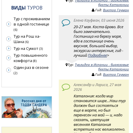
Тур:
Турлидер в Испании - бирюзовые
бухты Каталонии
ВИДЫ
ТУРОВ
Гид:
Виктор Груман
Тур с проживанием
Елена Кауфман, 03 июня 2026
в одной гостинице
20-27 мая. Коста-Браво. Все
(6)
было замечательно.
Гостиница на берегу моря,
Тур на Рош ха-
еда в гостинице очень
Шана
(6)
вкусная, большой выбор,
Тур на Суккот
(3)
экскурсии интересные, гид -
лучший
Подробнее
>
Тур повышенного
комфорта
(8)
Тур:
Турлидер в Испании - бирюзовые
Один раз в сезоне
бухты Каталонии
(2)
Гид:
Виктор Груман
Александр и Лариса, 27 мая
2026
Каталония: когда мир
становится шире… ​Наш тур
должен был состояться
еще в марте, но был
перенесен на май — и, надо
сказать, цветущая
весенняя Каталония
встретила нас великолепно.