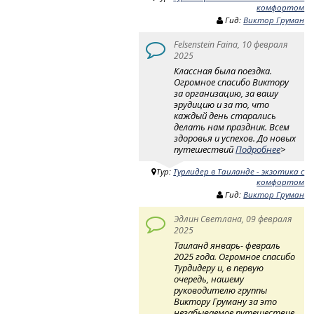
комфортом
Гид:
Виктор Груман
Felsenstein Faina, 10 февраля
2025
Классная была поездка.
Огромное спасибо Виктору
за организацию, за вашу
эрудицию и за то, что
каждый день старались
делать нам праздник. Всем
здоровья и успехов. До новых
путешествий
Подробнее
>
Тур:
Турлидер в Таиланде - экзотика с
комфортом
Гид:
Виктор Груман
Эдлин Светлана, 09 февраля
2025
Таиланд январь- февраль
2025 года. Огромное спасибо
Турдидеру и, в первую
очередь, нашему
руководителю группы
Виктору Груману за это
незабываемое путешествие,