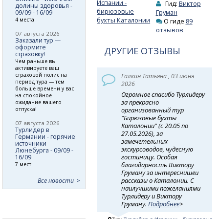
Испании -
Гид:
Виктор
долины здоровья -
бирюзовые
Груман
09/09 - 16/09
бухты Каталонии
4 места
О гиде
89
отзывов
07 августа 2026
Заказали тур —
оформите
ДРУГИЕ ОТЗЫВЫ
страховку!
Чем раньше вы
активируете ваш
страховой полис на
Галкин Татьяна , 03 июня
период тура — тем
2026
больше времени у вас
Огромное спасибо Турлидеру
на спокойное
за прекрасно
ожидание вашего
отпуска!
организованный тур
"Бирюзовые бухты
07 августа 2026
Каталонии" (с 20.05 по
Турлидер в
27.05.2026), за
Германии - горячие
замечетельных
источники
экскурсоводов, чудесную
Люнебурга - 09/09 -
гостиницу. Особая
16/09
благодарность Виктору
7 мест
Груману за интереснишеи
рассказы о Каталонии. С
Все новости
наилучшими пожеланиями
Турлидеру и Виктору
Груману.
Подробнее
>