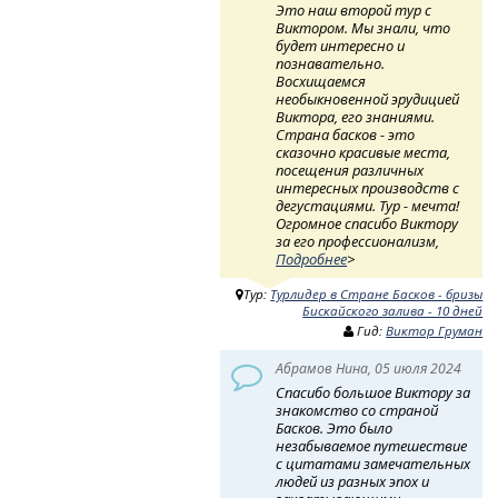
Это наш второй тур с
Виктором. Мы знали, что
будет интересно и
познавательно.
Восхищаемся
необыкновенной эрудицией
Виктора, его знаниями.
Страна басков - это
сказочно красивые места,
посещения различных
интересных производств с
дегустациями. Тур - мечта!
Огромное спасибо Виктору
за его профессионализм,
Подробнее
>
Тур:
Турлидер в Стране Басков - бризы
Бискайского залива - 10 дней
Гид:
Виктор Груман
Абрамов Нина, 05 июля 2024
Спасибо большое Виктору за
знакомство со страной
Басков. Это было
незабываемое путешествие
с цитатами замечательных
людей из разных эпох и