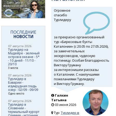
Огромное
спасибо
Турлидеру
ПОСЛЕДНИЕ
НОВОСТИ
за прекрасно организованный
тур «Бирюзовые бухты
Каталонии» (с 20.05 по 27.05.2026),
07 августа 2026
Турлидер на
за замечетельных
Мадейре - зеленый
экскурсоводов, чудесную
остров в океане - 5*
гостиницу. Особая благодарность
- 10 дней - 11/10 -
20/10
Виктору Груману
3 места
за интереснишеи рассказы
о Каталонии. С наилучшими
07 августа 2026
пожеланиями Турлидеру
Турлидер в
Баварии -
и Виктору Груману.
изумрудная гладь
озер - 02/09 - 09/09
Одно место
Галкин
Татьяна
07 августа 2026
Турлидер в
03 июня 2026
Словении -
термальный курорт
Тур:
Турлидер в
Олимие - источник