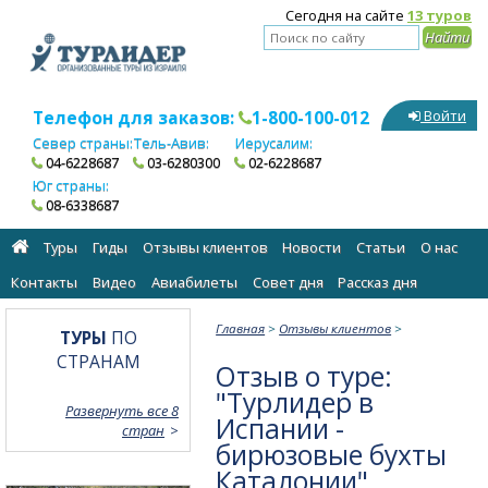
Сегодня на сайте
13 туров
Телефон для заказов:
1-800-100-012
Войти
Север страны:
Тель-Авив:
Иерусалим:
04-6228687
03-6280300
02-6228687
Юг страны:
08-6338687
Туры
Гиды
Отзывы клиентов
Новости
Статьи
О нас
Контакты
Видео
Авиабилеты
Cовет дня
Рассказ дня
Главная
>
Отзывы клиентов
>
ТУРЫ
ПО
СТРАНАМ
Отзыв о туре:
"Турлидер в
Развернуть все 8
Испании -
стран
бирюзовые бухты
Каталонии"