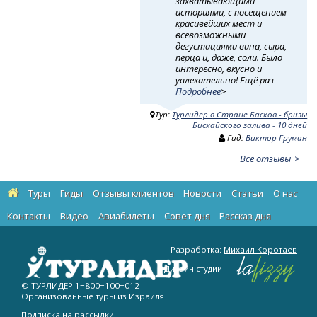
захватывающими
историями, с посещением
красивейших мест и
всевозможными
дегустациями вина, сыра,
перца и, даже, соли. Было
интересно, вкусно и
увлекательно! Ещё раз
Подробнее
>
Тур:
Турлидер в Стране Басков - бризы
Бискайского залива - 10 дней
Гид:
Виктор Груман
Все отзывы
Туры
Гиды
Отзывы клиентов
Новости
Статьи
О нас
Контакты
Видео
Авиабилеты
Cовет дня
Рассказ дня
Разработка:
Михаил Коротаев
Дизайн студии
© ТУРЛИДЕР
1−800−100−012
Организованные туры из Израиля
Подписка на рассылки