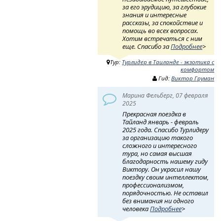
за его эрудицию, за глубокие
знания и интересные
рассказы, за спокойствие и
помощь во всех вопросах.
Хотим встречаться с ним
еще. Спасибо за
Подробнее
>
Тур:
Турлидер в Таиланде - экзотика с
комфортом
Гид:
Виктор Груман
Марина Фельберг, 07 февраля
2025
Прекрасная поездка в
Тайланд январь - февраль
2025 года. Спасибо Турлидеру
за организацию такого
сложного и интересного
тура, но самая высшая
благодарность нашему гиду
Виктору. Он украсил нашу
поездку своим интеллектом,
профессионализмом,
порядочностью. Не оставил
без внимания ни одного
человека
Подробнее
>