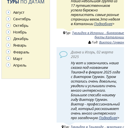
Наша небольшая группа из
ТУРЫ
ПО ДАТАМ
17 путешественников
успела бережно
Август
перелистать самые разные
Сентябрь
страницы веков. ​Эта неделя
в Каталонии
Подробнее
>
Октябрь
Ноябрь
Тур:
Турлидер в Испании - бирюзовые
бухты Каталонии
Декабрь
Гид:
Виктор Груман
Январь
Февраль
Диана и Игорь, 02 марта
2025
Март
Ну вот и закончилась наша
Апрель
сказка под названием
Таиланд в феврале 2025 года
с Виктором Груман. Туром
остались очень довольны,
увидели и услышали очень
много интересного.
Бошьшое спасибо нашему
гиду Виктору Груман.
Виктор - профессиональный
гид, который рассказывает
очень много интересного
про загадочную
Подробнее
>
Тур:
Турлидер в Таиланде - экзотика с