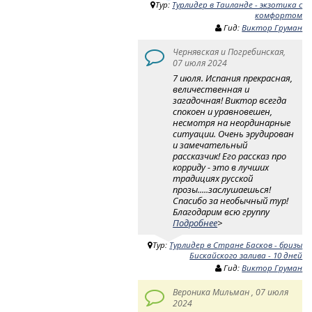
Тур:
Турлидер в Таиланде - экзотика с
комфортом
Гид:
Виктор Груман
Чернявская и Погребинская,
07 июля 2024
7 июля. Испания прекрасная,
величественная и
загадочная! Виктор всегда
спокоен и уравновешен,
несмотря на неординарные
ситуации. Очень эрудирован
и замечательный
рассказчик! Его рассказ про
корриду - это в лучших
традициях русской
прозы.....заслушаешься!
Спасибо за необычный тур!
Благодарим всю группу
Подробнее
>
Тур:
Турлидер в Стране Басков - бризы
Бискайского залива - 10 дней
Гид:
Виктор Груман
Вероника Мильман , 07 июля
2024