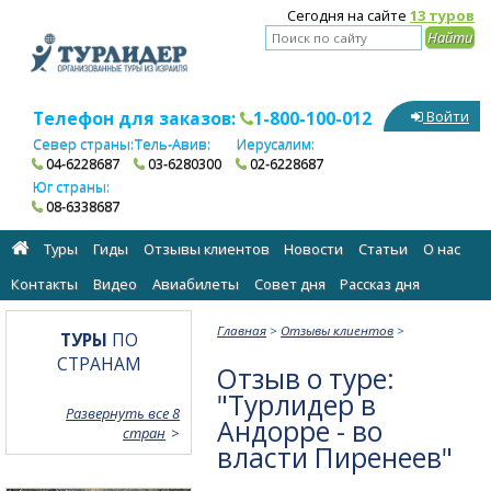
Сегодня на сайте
13 туров
Телефон для заказов:
1-800-100-012
Войти
Север страны:
Тель-Авив:
Иерусалим:
04-6228687
03-6280300
02-6228687
Юг страны:
08-6338687
Туры
Гиды
Отзывы клиентов
Новости
Статьи
О нас
Контакты
Видео
Авиабилеты
Cовет дня
Рассказ дня
Главная
>
Отзывы клиентов
>
ТУРЫ
ПО
СТРАНАМ
Отзыв о туре:
"Турлидер в
Развернуть все 8
Андорре - во
стран
власти Пиренеев"