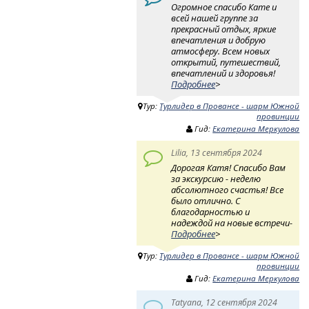
Огромное спасибо Кате и
всей нашей группе за
прекрасный отдых, яркие
впечатления и добрую
атмосферу. Всем новых
открытий, путешествий,
впечатлений и здоровья!
Подробнее
>
Тур:
Турлидер в Провансе - шарм Южной
провинции
Гид:
Екатерина Меркулова
Lilia, 13 сентября 2024
Дорогая Катя! Спасибо Вам
за экскурсию - неделю
абсолютного счастья! Все
было отлично. С
благодарностью и
надеждой на новые встречи-
Подробнее
>
Тур:
Турлидер в Провансе - шарм Южной
провинции
Гид:
Екатерина Меркулова
Tatyana, 12 сентября 2024