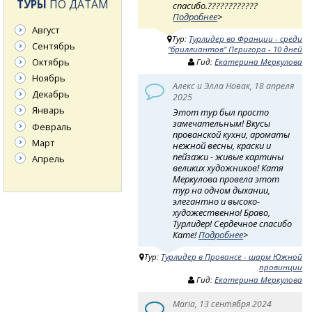
ТУРЫ
ПО ДАТАМ
спасибо.????????????
Подробнее
>
Август
Тур:
Турлидер во Франции - среди
Сентябрь
"бриллиантов" Перигора - 10 дней
Октябрь
Гид:
Екатерина Меркулова
Ноябрь
Алекс и Элла Новак, 18 апреля
Декабрь
2025
Январь
Этот тур был просто
замечательным! Вкусы
Февраль
прованской кухни, ароматы
Март
нежной весны, краски и
пейзажи - живые картины
Апрель
великих художников! Катя
Меркулова провела этот
тур на одном дыхании,
элегантно и высоко-
художественно! Браво,
Турлидер! Сердечное спасибо
Кате!
Подробнее
>
Тур:
Турлидер в Провансе - шарм Южной
провинции
Гид:
Екатерина Меркулова
Maria, 13 сентября 2024