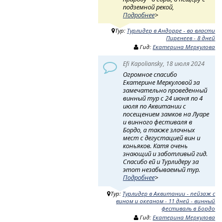
подземной рекой,
Подробнее
>
Тур:
Турлидер в Андорре - во власти
Пиренеев - 8 дней
Гид:
Екатерина Меркулова
Efi Kapoliansky, 18 июля 2024
Огромное спасибо
Екатерине Меркуловой за
замечательно проведенный
винный тур с 24 июня по 4
июля по Аквитании с
посещением замков на Луаре
и винного фестиваля в
Бордо, а также злачных
мест с дегустацией вин и
коньяков. Катя очень
знающий и заботливый гид.
Спасибо ей и Турлидеру за
этот незабываемый тур.
Подробнее
>
Тур:
Турлидер в Аквитании - пейзаж с
вином и океаном - 11 дней - винный
фестиваль в Бордо
Гид:
Екатерина Меркулова