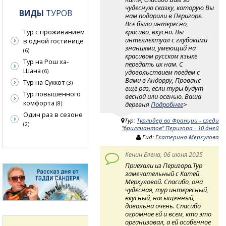
чудесную сказку, которую Вы
ВИДЫ
ТУРОВ
нам подарили в Перигоре.
Все было интересно,
красиво, вкусно. Вы
Тур с проживанием
интеллектуал с глубокими
в одной гостинице
знаниями, умеющий на
(6)
красивом русском языке
Тур на Рош ха-
передать их нам. С
Шана
удовольствием поедем с
(6)
Вами в Андорру, Прованс
Тур на Суккот
(3)
ещё раз, если туры будут
Тур повышенного
весной или осенью. Ваша
комфорта
деревня
Подробнее
>
(8)
Один раз в сезоне
Тур:
Турлидер во Франции - среди
(2)
"бриллиантов" Перигора - 10 дней
Гид:
Екатерина Меркулова
Кенин Елена, 06 июня 2025
Приехали из Перигора.Тур
замечательный с Катей
Меркуловой. Спасибо, она
чудесная, тур интересный,
вкусный, насыщенный,
довольна очень. Спасибо
огромное ей и всем, кто это
организовал, а ей особенное