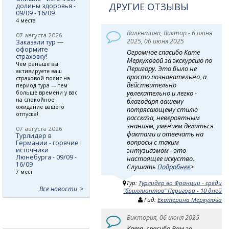
ДРУГИЕ ОТЗЫВЫ
долины здоровья -
09/09 - 16/09
4 места
Валентина, Виктор - 6 июня
07 августа 2026
2025, 06 июня 2025
Заказали тур —
оформите
Огромное спасибо Кате
страховку!
Меркуловой за экскурсию по
Чем раньше вы
Перигору. Это было не
активируете ваш
просто познавательно, а
страховой полис на
действительно
период тура — тем
увлекательно и легко -
больше времени у вас
на спокойное
благодаря вашему
ожидание вашего
потрясающему стилю
отпуска!
рассказа, невероятным
знаниям, умением делиться
07 августа 2026
фактами и отвечать на
Турлидер в
вопросы с таким
Германии - горячие
источники
энтузиазмом - это
Люнебурга - 09/09 -
настоящее искуство.
16/09
Слушать
Подробнее
>
7 мест
Тур:
Турлидер во Франции - среди
Все новости
"бриллиантов" Перигора - 10 дней
Гид:
Екатерина Меркулова
Виктория, 06 июня 2025
Катя, спасибо Вам за