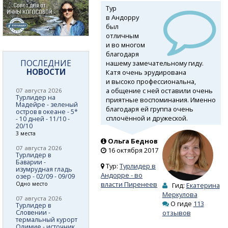
Тур
в Андорру
был
отличным
и во многом
благодаря
ПОСЛЕДНИЕ
нашему замечательному гиду.
НОВОСТИ
Катя очень эрудирована
и высоко профессиональна,
а общение с ней оставили очень
07 августа 2026
Турлидер на
приятные воспоминания. Именно
Мадейре - зеленый
благодаря ей группа очень
остров в океане - 5*
сплочённой и дружеской.
- 10 дней - 11/10 -
20/10
3 места
Ольга Беднов
07 августа 2026
16 октября 2017
Турлидер в
Баварии -
Тур:
Турлидер в
изумрудная гладь
Андорре - во
озер - 02/09 - 09/09
власти Пиренеев
Одно место
Гид:
Екатерина
Меркулова
07 августа 2026
О гиде
113
Турлидер в
Словении -
отзывов
термальный курорт
Олимие - источник