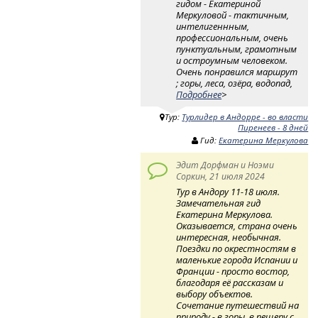
гидом - Екатериной
Меркуловой - тактичным,
интелигеннным,
профессиональным, очень
пунктуальным, грамотным
и остроумным человеком.
Очень понравился маршрут
; горы, леса, озёра, водопад,
Подробнее
>
Тур:
Турлидер в Андорре - во власти
Пиренеев - 8 дней
Гид:
Екатерина Меркулова
Эдит Дорфман и Ноэми
Соркин, 21 июля 2024
Тур в Андору 11-18 июля.
Замечательная гид
Екатерина Меркулова.
Оказывается, страна очень
интересная, необычная.
Поездки по окрестностям в
маленькие города Испании и
Франции - просто востор,
благодаря её рассказам и
выбору объектов.
Сочетание путешествий на
природу - в горы, в пещеру с