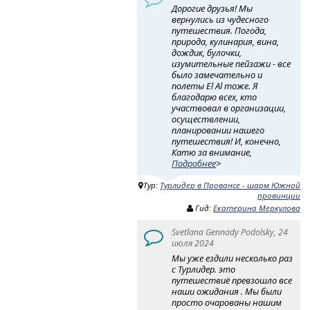
Дорогие друзья! Мы
вернулись из чудесного
путешествия. Погода,
природа, кулинария, вина,
дождик, булочки,
изумительные пейзажи - все
было замечательно и
полеты El Al тоже. Я
благодарю всех, кто
участвовал в организации,
осуществлении,
планировании нашего
путешествия! И, конечно,
Катю за внимание,
Подробнее
>
Тур:
Турлидер в Провансе - шарм Южной
провинции
Гид:
Екатерина Меркулова
Svetlana Gennady Podolsky, 24
июля 2024
Мы уже ездили несколько раз
с Турлидер. это
путешествиё превзошло все
наши ожидания . Мы были
просто очарованы нашим