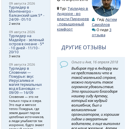
09 августа 2026
Турлидер в
Тур:
Турлидер в
Монтенегро -
Андорре - во
балканский шик 5* -
власти Пиренеев
Гид:
Артем
24/09 - 01/10
- повышенный
2 места
Самойлов
комфорт
О гиде
3
09 августа 2026
отзыва
Турлидер на
Мадейре - зеленый
остров в океане - 5*
ДРУГИЕ ОТЗЫВЫ
- 10 дней - 11/10 -
20/10
3 места
Ольга и Аня, 16 апреля 2018
09 августа 2026
Выбирая тур в Андорру мы
Турлидер в
Словении —
не представляли что в
Помурье: вкус
такой маленькой стране,
Иерусалима и
можно получить такое
магия термальных
огромное удовольствие.
вод в Бановцах —
Это произошло благодаря
09/09 — 16/09
нашему гиду Артему,
Словения — это не
который как мудрый
только горы и озера.
волшебник, был и
Это еще и мягкое
тепло Помурья, где
великолепным
земля дышит паром
организатором, и хорошим
целебных источников,
гидом и аккуратным
а люди улыбаются так
водителем, а еще выполнял
искренне, будто знают
все наше желание . Артем
главный секрет