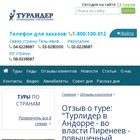
Сегодня на сайте
13 туров
Телефон для заказов:
1-800-100-012
Войти
Север страны:
Тель-Авив:
Иерусалим:
04-6228687
03-6280300
02-6228687
Юг страны:
08-6338687
Туры
Гиды
Отзывы клиентов
Новости
Статьи
О нас
Контакты
Видео
Авиабилеты
Cовет дня
Рассказ дня
Главная
>
Отзывы клиентов
>
ТУРЫ
ПО
СТРАНАМ
Отзыв о туре:
"Турлидер в
Развернуть все 8
Андорре - во
стран
власти Пиренеев -
повышенный