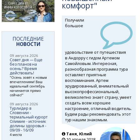
комфорт"
Получили
большое
ПОСЛЕДНИЕ
НОВОСТИ
удовольствие от путешествия
09 августа 2026
в Андорру с гидом Артемом
Совет дня — Еще
Самойловым. Интересная,
без планов на
осень? Время
разнообразная программа тура
действовать!
оставляет приятные
"Осень зовёт к новым
воспоминания. Артем
впечатлениям! Ваш
эрудированный, внимательный
идеальный сентябрь
начинается прямо
высокопрoфессиональный,
сейчас!"
великолепно знает страну, умеет
создать всем хорошее
09 августа 2026
настроение, отличный водитель.
Турлидер в
Словении -
Будем рады рекомендовать этот
термальный курорт
тур нашим знакомым.
Олимие - источник
долины здоровья -
09/09 - 16/09
Таня, Юлий
4 места
10 апреля 2018