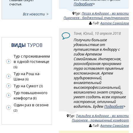
Подробнее
>
счастья.
Тур:
Песах в Андорре - во власти
Все новости
Пиренеев - бюджетный тур/турпакет
Гид:
Артем Самойлов
Таня, Юлий, 10 апреля 2018
Получили большое
ВИДЫ
ТУРОВ
удовольствие от
путешествия в Андорру с
гидом Артемом
Тур с проживанием
Самойловым. Интересная,
в одной гостинице
разнообразная программа
(6)
тура оставляет приятные
воспоминания. Артем
Тур на Рош ха-
эрудированный,
Шана
(6)
внимательный
Тур на Суккот
(3)
высокопрoфессиональный,
великолепно знает страну,
Тур повышенного
умеет создать всем хорошее
комфорта
(8)
настроение, отличный
Один раз в сезоне
водитель. Будем
Подробнее
>
(2)
Тур:
Турлидер в Андорре - во власти
Пиренеев - повышенный комфорт
Гид:
Артем Самойлов