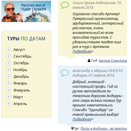
Ольга Орлов-Лабковская, 10
апреля 2018
Огромное спасибо Артему!
Прекрасный организатор,
эрудированный, интересный
рассказчик, очень
внимательный ко всем
просьбам туристов. С
ТУРЫ
ПО ДАТАМ
удовольствием поедем еще
раз в тур с Артемом.
Август
Подробнее
>
Сентябрь
Гид:
Артем Самойлов
Октябрь
Ноябрь
Александр и Марина 29/03/18
Андорра, 07 апреля 2018
Декабрь
Добрый, знающий -
Январь
настоящий профи. Гид за
Февраль
рулем автомобиля по
тяжелым дорогам Андорры -
Март
это сверх всяких похвал.Тур
Апрель
прошёл замечательно.
Спасибо "Турлидеру" за
такой правильный выбор!
Подробнее
>
Тур:
Песах в Андорре - во власти