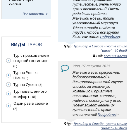
путешествие, очень много
счастья.
ярких впечатлений! Очень
рада была пройти с
Все новости
Женечкой новый, такой
увлекательный маршрут.
Удачи в твоём нелёгком
труде и чтобы все группы
были как наша!
Подробнее
>
ВИДЫ
ТУРОВ
Тур:
Турлидер в Савойе - уют в стиле
"шале" - 10 дней
Тур с проживанием
Гид:
Евгения Коган
в одной гостинице
Irina, 07 августа 2025
(6)
Женечке и всей прекрасной,
Тур на Рош ха-
доброжелательной и
Шана
(6)
дисциплинированной группе
Тур на Суккот
(3)
спасибо за отличную
компанию и приятные
Тур повышенного
воспоминания, которые,
комфорта
(8)
надеюсь, останутся у всех.
Один раз в сезоне
Новых захватывающих
(2)
путешествий и ярких
впечатлений!
Подробнее
>
Тур:
Турлидер в Савойе - уют в стиле
"шале" - 10 дней