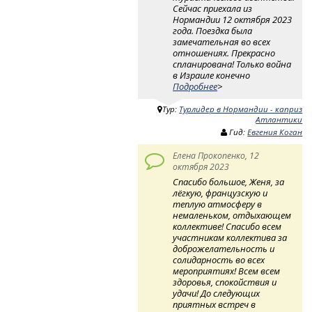
Сейчас приехала из
Нормандии 12 октября 2023
года. Поездка была
замечательная во всех
отношениях. Прекрасно
спланирована! Только война
в Израиле конечно
Подробнее
>
Тур:
Турлидер в Нормандии - каприз
Атлантики
Гид:
Евгения Коган
Елена Прокопенко, 12
октября 2023
Спасибо большое, Женя, за
лёгкую, французскую и
теплую атмосферу в
немаленьком, отдыхающем
коллективе! Спасибо всем
участникам коллектива за
доброжелательность и
солидарность во всех
мероприятиях! Всем всем
здоровья, спокойствия и
удачи! До следующих
приятных встреч в