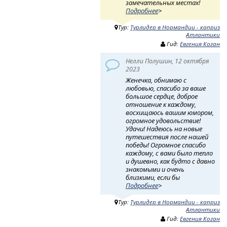
замечательных местах!
Подробнее
>
Тур:
Турлидер в Нормандии - каприз
Атлантики
Гид:
Евгения Коган
Нелли Полушин, 12 октября
2023
Женечка, обнимаю с
любовью, спасибо за ваше
большое сердце, доброе
отношение к каждому,
восхищаюсь вашим юмором,
огромное удовольствие!
Удачи! Надеюсь на новые
путешествия после нашей
победы! Огромное спасибо
каждому, с вами было тепло
и душевно, как будто с давно
знакомыми и очень
близкими, если бы
Подробнее
>
Тур:
Турлидер в Нормандии - каприз
Атлантики
Гид:
Евгения Коган