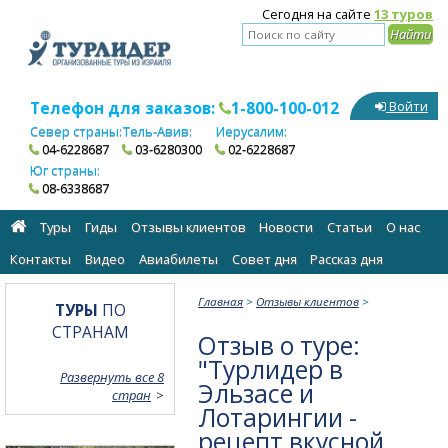
Сегодня на сайте
13 туров
Телефон для заказов:
1-800-100-012
Войти
Север страны:
Тель-Авив:
Иерусалим:
04-6228687
03-6280300
02-6228687
Юг страны:
08-6338687
Туры
Гиды
Отзывы клиентов
Новости
Статьи
О нас
Контакты
Видео
Авиабилеты
Cовет дня
Рассказ дня
Главная
>
Отзывы клиентов
>
ТУРЫ
ПО
СТРАНАМ
Отзыв о туре:
"Турлидер в
Развернуть все 8
Эльзасе и
стран
Лотарингии -
рецепт вкусной