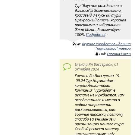
Тур "Вкусное рождество в
Эльзасе"!!! Замечательно
красивый и вкусный тур!!!
Прекрасный отель, хорошая
программа и заботливая
Женя Коган. Рекомендуем
100%.
Подробнее
>
Тур:
Вкусное Рождество - долина
"пылающего" пирога
Гид:
Евгения Коган
Елена и Ян Вассерман, 01
октября 2024
Елена и Ян Вассерман 19
.09.24 Тур Нормандия -
каприз Атлантики.
Компания "Турлидер" в
рекламе не нуждается. Там
всегда аншлаг и места в
любом направлении
расхватываются, как
горячие пирожки, поэтому
спасибо за внимание и
организацию нашего тура.
Особый респект нашему
замечательному гиду