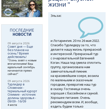
жизни "
Эльзас
ПОСЛЕДНИЕ
НОВОСТИ
и Лотарингия. 20 по 26 мая 2022.
09 августа 2026
Спасибо Турлидеру за то, что
Совет дня — Еще
делаете нашу жизнь прекрасной
без планов на
осень? Время
и интересной. Прекрасный тур
действовать!
с очаровательной Евгенией
"Осень зовёт к новым
Коган. Наша гид сумела сплотить
впечатлениям! Ваш
группу, организовала нам
идеальный сентябрь
начинается прямо
замечательный пикник
сейчас!"
на красивейшем озере, возила
по маленьким и сказочным
09 августа 2026
городкам, превратив наш тур
Турлидер в
Словении -
в сказку. Гостиница очень
термальный курорт
хорошая с бассейном и сауной.
Олимие - источник
Хорошее питание. Очень
долины здоровья -
09/09 - 16/09
рекомендуем всем. И, вообще,
4 места
ездить будем только