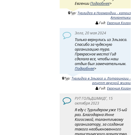
Евгении
Подробнее
>
Тур:
Турлидер в Нормандии - каприз
Атлантики
Гид:
Евгения Коган
Элла, 20 мая 2024
Только вернулись из Эльзаса.
Спасибо за чудесную
организацию тура.
Прекрасное место! Гид
сделала все, чтобы наш
отдых был замечательным.
Подробнее
>
Тур:
Турлидер в Эльзасе и Лотарингии -
рецепт вкусной жизни
Гид:
Евгения Коган
РУТ ГОЛЬДШМИДГ, 15
октября 2023
Я еду с Турлидером уже 15-ый
раз. Благодарна Инне
Когосовой, талантливому
организатору, за создание
такого необыкновенного
туристического агентства.