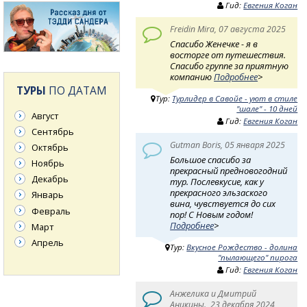
Гид:
Евгения Коган
Freidin Mira, 07 августа 2025
Спасибо Женечке - я в
восторге от путешествия.
Спасибо группе за приятную
компанию
Подробнее
>
ТУРЫ
ПО ДАТАМ
Тур:
Турлидер в Савойе - уют в стиле
"шале" - 10 дней
Август
Гид:
Евгения Коган
Сентябрь
Gutman Boris, 05 января 2025
Октябрь
Большое спасибо за
Ноябрь
прекрасный предновогодний
Декабрь
тур. Послевкусие, как у
прекрасного эльзаского
Январь
вина, чувствуется до сих
Февраль
пор! С Новым годом!
Подробнее
>
Март
Апрель
Тур:
Вкусное Рождество - долина
"пылающего" пирога
Гид:
Евгения Коган
Анжелика и Дмитрий
Аникины., 23 декабря 2024