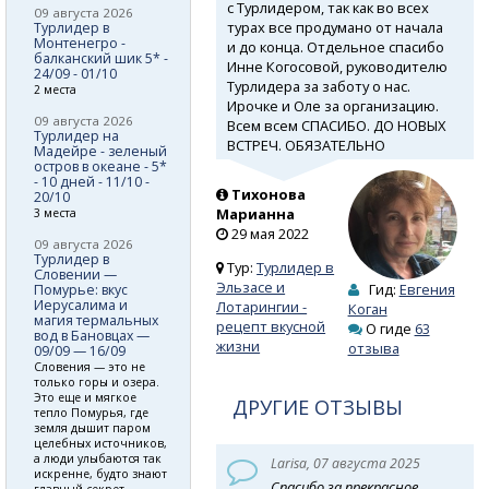
с Турлидером, так как во всех
09 августа 2026
турах все продумано от начала
Турлидер в
Монтенегро -
и до конца. Отдельное спасибо
балканский шик 5* -
Инне Когосовой, руководителю
24/09 - 01/10
Турлидера за заботу о нас.
2 места
Ирочке и Оле за организацию.
09 августа 2026
Всем всем СПАСИБО. ДО НОВЫХ
Турлидер на
ВСТРЕЧ. ОБЯЗАТЕЛЬНО
Мадейре - зеленый
остров в океане - 5*
- 10 дней - 11/10 -
Тихонова
20/10
Марианна
3 места
29 мая 2022
09 августа 2026
Турлидер в
Тур:
Турлидер в
Словении —
Эльзасе и
Гид:
Евгения
Помурье: вкус
Иерусалима и
Лотарингии -
Коган
магия термальных
рецепт вкусной
О гиде
63
вод в Бановцах —
жизни
отзыва
09/09 — 16/09
Словения — это не
только горы и озера.
Это еще и мягкое
ДРУГИЕ ОТЗЫВЫ
тепло Помурья, где
земля дышит паром
целебных источников,
а люди улыбаются так
Larisa, 07 августа 2025
искренне, будто знают
Спасибо за прекрасное
главный секрет