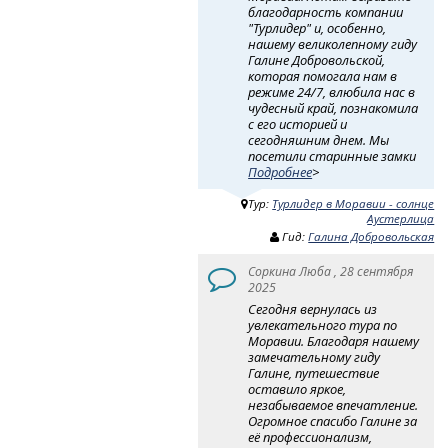
благодарность компании
"Турлидер" и, особенно,
нашему великолепному гиду
Галине Добровольской,
которая помогала нам в
режиме 24/7, влюбила нас в
чудесный край, познакомила
с его историей и
сегодняшним днем. Мы
посетили старинные замки
Подробнее
>
Тур:
Турлидер в Моравии - солнце
Аустерлица
Гид:
Галина Добровольская
Соркина Люба , 28 сентября
2025
Сегодня вернулась из
увлекательного тура по
Моравии. Благодаря нашему
замечательному гиду
Галине, путешествие
оставило яркое,
незабываемое впечатление.
Огромное спасибо Галине за
её профессионализм,