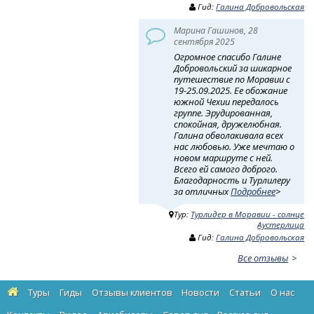
Гид:
Галина Добровольская
Марина Гашинов, 28
сентября 2025
Огромное спасибо Галине
Добровольский за шикарное
путешествие по Моравии с
19-25.09.2025. Ее обожание
южной Чехии передалось
группе. Эрудированная,
спокойная, дружелюбная.
Галина обволакивала всех
нас любовью. Уже мечтаю о
новом маршруте с ней.
Всего ей самого доброго.
Благодарность и Турлилеру
за отличных
Подробнее
>
Тур:
Турлидер в Моравии - солнце
Аустерлица
Гид:
Галина Добровольская
Все отзывы
Туры
Гиды
Отзывы клиентов
Новости
Статьи
О нас