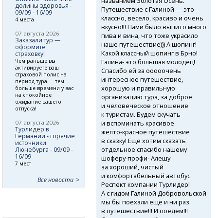
названием Золотая Осень.
долины здоровья -
Путешествие с Галиной — это
09/09 - 16/09
классно, весело, красиво и очень
4 места
вкусно!!! Нами было выпито много
07 августа 2026
пива и вина, что тоже украсило
Заказали тур —
наше путешествие))) А шопинг!
оформите
Какой классный шопинг в Брно!
страховку!
Галина- это большая молодец!
Чем раньше вы
активируете ваш
Спасибо ей за ооооочень
страховой полис на
интересное путешествие,
период тура — тем
хорошую и правильную
больше времени у вас
на спокойное
организацию тура, за доброе
ожидание вашего
и человеческое отношение
отпуска!
к туристам. Будем скучать
и вспоминать красивое
07 августа 2026
Турлидер в
желто-красное
путешествие
Германии - горячие
в сказку! Еще хотим сказать
источники
отдельное спасибо нашему
Люнебурга - 09/09 -
16/09
шоферу-профи-
Алешу
7 мест
за хороший, чистый
и комфортабельный автобус.
Все новости
Респект компании Турлидер!
А с гидом Галиной Добровольской
мы бы поехали еще и ни раз
в путешествие!!! И поедем!!!