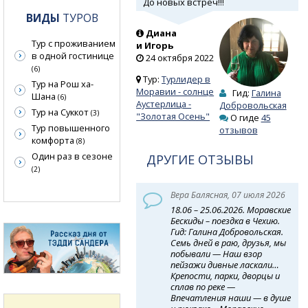
До новых встреч!!!
ВИДЫ
ТУРОВ
Диана
Тур с проживанием
и Игорь
в одной гостинице
24 октября 2022
(6)
Тур:
Турлидер в
Тур на Рош ха-
Моравии - солнце
Гид:
Галина
Шана
(6)
Аустерлица -
Добровольская
Тур на Суккот
(3)
"Золотая Осень"
О гиде
45
Тур повышенного
отзывов
комфорта
(8)
Один раз в сезоне
ДРУГИЕ ОТЗЫВЫ
(2)
Вера Балясная, 07 июля 2026
18.06 – 25.06.2026. Моравские
Бескиды – поездка в Чехию.
Гид: Галина Добровольская.
Семь дней в раю, друзья, мы
побывали — Наш взор
пейзажи дивные ласкали…
Крепости, парки, дворцы и
сплав по реке —
Впечатления наши — в душе