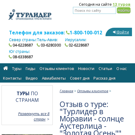
Сегодня на сайте
13 туров
Телефон для заказов:
1-800-100-012
Войти
Север страны:
Тель-Авив:
Иерусалим:
04-6228687
03-6280300
02-6228687
Юг страны:
08-6338687
Туры
Гиды
Отзывы клиентов
Новости
Статьи
О нас
Контакты
Видео
Авиабилеты
Cовет дня
Рассказ дня
Главная
>
Отзывы клиентов
>
ТУРЫ
ПО
СТРАНАМ
Отзыв о туре:
"Турлидер в
Развернуть все 8
Моравии - солнце
стран
Аустерлица -
"Золотая Осень""