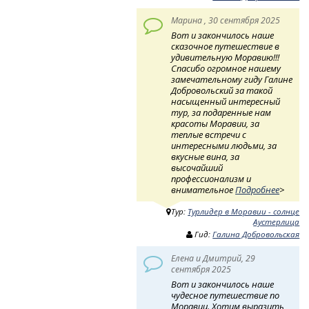
Марина , 30 сентября 2025
Вот и закончилось наше
сказочное путешествие в
удивительную Моравию!!!
Спасибо огромное нашему
замечательному гиду Галине
Добровольский за такой
насыщенный интересный
тур, за подаренные нам
красоты Моравии, за
теплые встречи с
интересными людьми, за
вкусные вина, за
высочайший
профессионализм и
внимательное
Подробнее
>
Тур:
Турлидер в Моравии - солнце
Аустерлица
Гид:
Галина Добровольская
Елена и Дмитрий, 29
сентября 2025
Вот и закончилось наше
чудесное путешествие по
Моравии. Хотим выразить