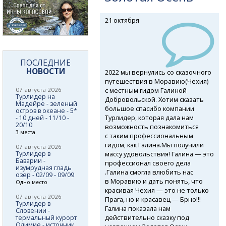
21 октября
ПОСЛЕДНИЕ
НОВОСТИ
2022 мы вернулись со сказочного
путешествия в Моравию(Чехия)
с местным гидом Галиной
07 августа 2026
Турлидер на
Добровольской. Хотим сказать
Мадейре - зеленый
большое спасибо компании
остров в океане - 5*
Турлидер, которая дала нам
- 10 дней - 11/10 -
20/10
возможность познакомиться
3 места
с таким профессиональным
гидом, как Галина.Мы получили
07 августа 2026
массу удовольствия! Галина — это
Турлидер в
Баварии -
профессионал своего дела
изумрудная гладь
.Галина смогла влюбить нас
озер - 02/09 - 09/09
в Моравию и дать понять, что
Одно место
красивая Чехия — это не только
07 августа 2026
Прага, но и красавец — Брно!!!
Турлидер в
Галина показала нам
Словении -
действительно сказку под
термальный курорт
Олимие - источник