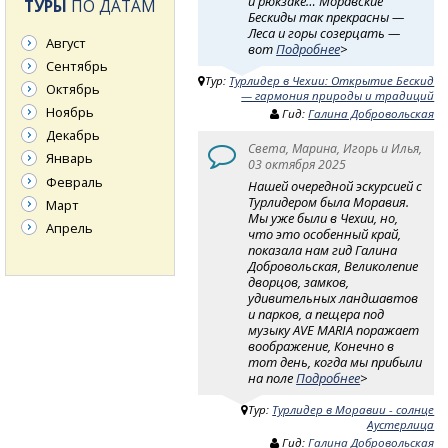
и рюкзаке… Моравские
ТУРЫ
ПО ДАТАМ
Бескиды так прекрасны —
Леса и горы созерцать —
Август
вот
Подробнее
>
Сентябрь
Тур:
Турлидер в Чехии: Открытие Бескид
Октябрь
— гармония природы и традиций
Ноябрь
Гид:
Галина Добровольская
Декабрь
Света, Марина, Игорь и Илья,
Январь
03 октября 2025
Февраль
Нашей очередной эскурсией с
Турлидером была Моравия.
Март
Мы уже были в Чехии, но,
Апрель
что это особенный край,
показала нам гид Галина
Добровольская, Великолепие
дворцов, замков,
удивительных ландшавтов
и парков, а пещера под
музыку AVE MARIA поражает
воображение, Конечно в
тот день, когда мы прибыли
на поле
Подробнее
>
Тур:
Турлидер в Моравии - солнце
Аустерлица
Гид:
Галина Добровольская