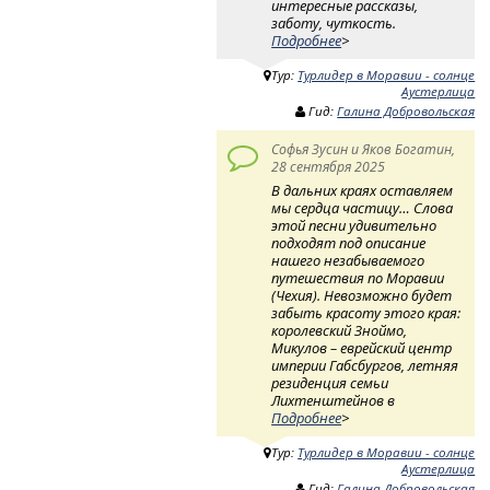
интересные рассказы,
заботу, чуткость.
Подробнее
>
Тур:
Турлидер в Моравии - солнце
Аустерлица
Гид:
Галина Добровольская
Софья Зусин и Яков Богатин,
28 сентября 2025
В дальних краях оставляем
мы сердца частицу… Слова
этой песни удивительно
подходят под описание
нашего незабываемого
путешествия по Моравии
(Чехия). Невозможно будет
забыть красоту этого края:
королевский Зноймо,
Микулов – еврейский центр
империи Габсбургов, летняя
резиденция семьи
Лихтенштейнов в
Подробнее
>
Тур:
Турлидер в Моравии - солнце
Аустерлица
Гид:
Галина Добровольская