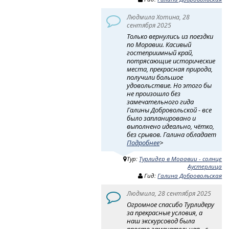
Людмила Хотина, 28
сентября 2025
Только вернулись из поездки
по Моравии. Касивый
гостеприимный край,
потрясающие исторические
места, прекрасная природа,
получили большое
удовольствие. Но этого бы
не произошло без
замечательного гида
Галины Добровольской - все
было запланировано и
выполнено идеально, чётко,
без срывов. Галина обладает
Подробнее
>
Тур:
Турлидер в Моравии - солнце
Аустерлица
Гид:
Галина Добровольская
Людмила, 28 сентября 2025
Огромное спасибо Турлидеру
за прекрасные условия, а
наш экскурсовод была
просто замечательная - с