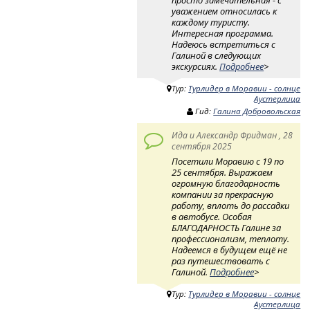
уважением относилась к
каждому туристу.
Интересная программа.
Надеюсь встретиться с
Галиной в следующих
экскурсиях.
Подробнее
>
Тур:
Турлидер в Моравии - солнце
Аустерлица
Гид:
Галина Добровольская
Ида и Александр Фридман , 28
сентября 2025
Посетили Моравию с 19 по
25 сентября. Выражаем
огромную благодарность
компании за прекрасную
работу, вплоть до рассадки
в автобусе. Особая
БЛАГОДАРНОСТЬ Галине за
профессионализм, теплоту.
Надеемся в будущем ещё не
раз путешествовать с
Галиной.
Подробнее
>
Тур:
Турлидер в Моравии - солнце
Аустерлица