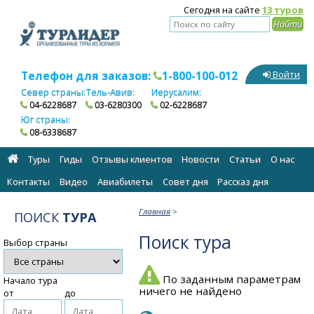
Сегодня на сайте
13 туров
Телефон для заказов:
1-800-100-012
Войти
Север страны:
Тель-Авив:
Иерусалим:
04-6228687
03-6280300
02-6228687
Юг страны:
08-6338687
Туры
Гиды
Отзывы клиентов
Новости
Статьи
О нас
Контакты
Видео
Авиабилеты
Cовет дня
Рассказ дня
Главная
>
ПОИСК
ТУРА
Поиск тура
Выбор страны
По заданным параметрам
Начало тура
ничего не найдено
от
до