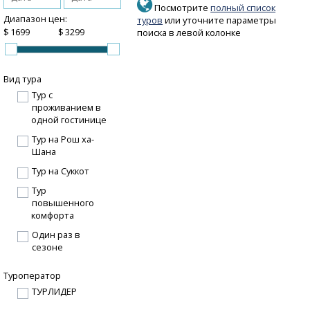
Посмотрите
полный список
Диапазон цен:
туров
или уточните параметры
$
$
поиска в левой колонке
Вид тура
Тур с
проживанием в
одной гостинице
Тур на Рош ха-
Шана
Тур на Суккот
Тур
повышенного
комфорта
Один раз в
сезоне
Туроператор
ТУРЛИДЕР