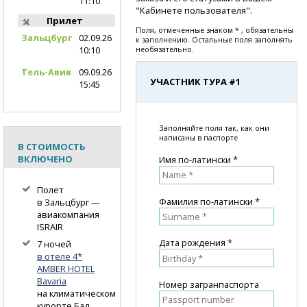
11:10
"Кабинете пользователя".
Прилет
Поля, отмеченные знаком * , обязательны
Зальцбург
02.09.26
к заполнению. Остальные поля заполнять
10:10
необязательно.
Тель-Авив
09.09.26
УЧАСТНИК ТУРА #1
15:45
Заполняйте поля так, как они
написаны в паспорте
В СТОИМОСТЬ
ВКЛЮЧЕНО
Имя по-латински *
Полет
Фамилия по-латински *
в Зальцбург —
авиакомпания
ISRAIR
Дата рождения *
7 ночей
в отеле 4*
AMBER HOTEL
Bavaria
Номер загранпаспорта
на климатическом
курорте Бад