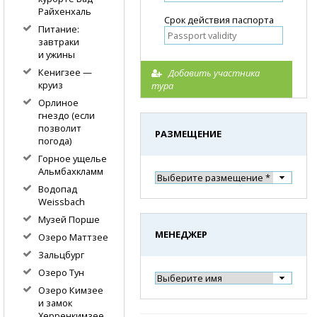
Райхенхаль
Срок действия паспорта
Питание:
завтраки
и ужины
Кенигзее —
Добавить участника
круиз
тура
Орлиное
гнездо (если
позволит
РАЗМЕЩЕНИЕ
погода)
Горное ущелье
Альмбахкламм
Водопад
Weissbach
Музей Порше
МЕНЕДЖЕР
Озеро Маттзее
Зальцбург
Озеро Тун
Озеро Кимзее
и замок
Херренкимзее