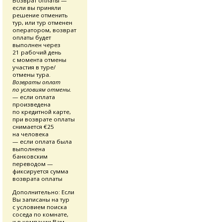
Возврат оплаты —
если вы приняли
решение отменить
тур, или тур отменен
оператором, возврат
оплаты будет
выполнен через
21 рабочий день
с момента отмены
участия в туре/
отмены тура.
Возвраты оплат
по условиям отмены.
— если оплата
произведена
по кредитной карте,
при возврате оплаты
снимается €25
на человека
— если оплата была
выполнена
банковским
переводом —
фиксируется сумма
возврата оплаты
Дополнительно: Если
Вы записаны на тур
с условием поиска
соседа по комнате,
и в компании Вам