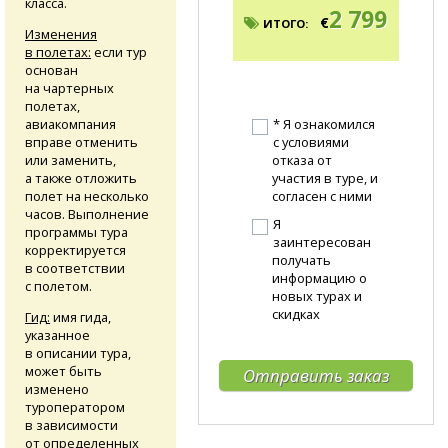
класса.
2 799
€
ИТОГО:
Изменения
в полетах:
если тур
основан
на чартерных
полетах,
авиакомпания
* Я ознакомился
вправе отменить
с условиями
или заменить,
отказа от
а также отложить
участия в туре, и
полет на несколько
согласен с ними
часов. Выполнение
Я
программы тура
заинтересован
корректируется
получать
в соответствии
информацию о
с полетом.
новых турах и
скидках
Гид:
имя гида,
указанное
в описании тура,
может быть
изменено
туроператором
в зависимости
от определенных