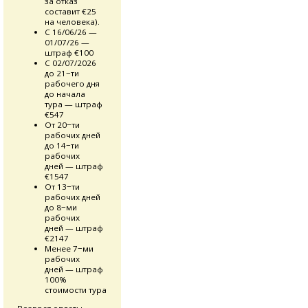
за отказ
составит €25
на человека).
C 16/06/26 —
01/07/26 —
штраф €100
С 02/07/2026
до 21−ти
рабочего дня
до начала
тура — штраф
€547
От 20−ти
рабочих дней
до 14−ти
рабочих
дней — штраф
€1547
От 13−ти
рабочих дней
до 8−ми
рабочих
дней — штраф
€2147
Менее 7−ми
рабочих
дней — штраф
100%
стоимости тура