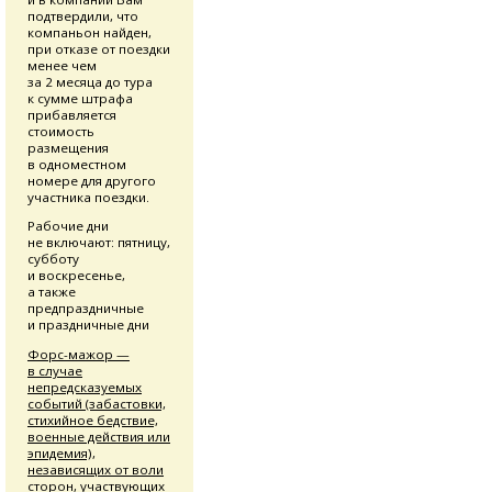
подтвердили, что
компаньон найден,
при отказе от поездки
менее чем
за 2 месяца до тура
к сумме штрафа
прибавляется
стоимость
размещения
в одноместном
номере для другого
участника поездки.
Рабочие дни
не включают: пятницу,
субботу
и воскресенье,
а также
предпраздничные
и праздничные дни
Форс-мажор
—
в случае
непредсказуемых
событий (забастовки,
стихийное бедствие,
военные действия или
эпидемия),
независящих от воли
сторон, участвующих