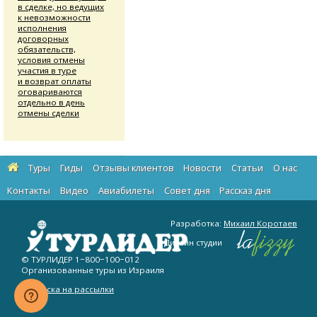
в сделке, но ведущих
к невозможности
исполнения
договорных
обязательств,
условия отмены
участия в туре
и возврат оплаты
оговариваются
отдельно в день
отмены сделки
Туры
Гиды
Отзывы клиентов
Новости
Статьи
О нас
Контакты
Видео
Авиабилеты
Cовет дня
Рассказ дня
Разработка:
Михаил Коротаев
Дизайн студии
© ТУРЛИДЕР
1−800−100−012
Организованные туры из Израиля
Подписка на рассылки