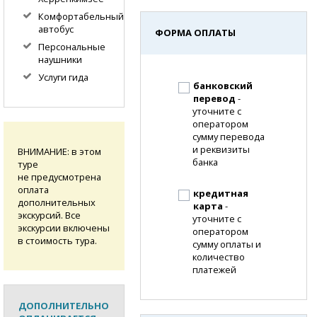
Комфортабельный
автобус
ФОРМА ОПЛАТЫ
Персональные
наушники
Услуги гида
банковский
перевод
-
уточните с
оператором
сумму перевода
и реквизиты
ВНИМАНИЕ: в этом
банка
туре
не предусмотрена
оплата
кредитная
дополнительных
карта
-
экскурсий. Все
уточните с
экскурсии включены
оператором
в стоимость тура.
сумму оплаты и
количество
платежей
ДОПОЛНИТЕЛЬНО