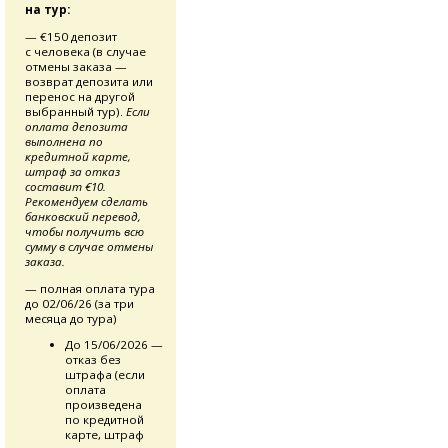
на тур:
— €150 депозит
с человека (в случае
отмены заказа —
возврат депозита или
перенос на другой
выбранный тур).
Если
оплата депозита
выполнена по
кредитной карте,
штраф за отказ
составит €10.
Рекомендуем сделать
банковский перевод,
чтобы получить всю
сумму в случае отмены
заказа.
— полная оплата тура
до 02/06/26 (за три
месяца до тура)
До 15/06/2026 —
отказ без
штрафа (если
оплата
произведена
по кредитной
карте, штраф