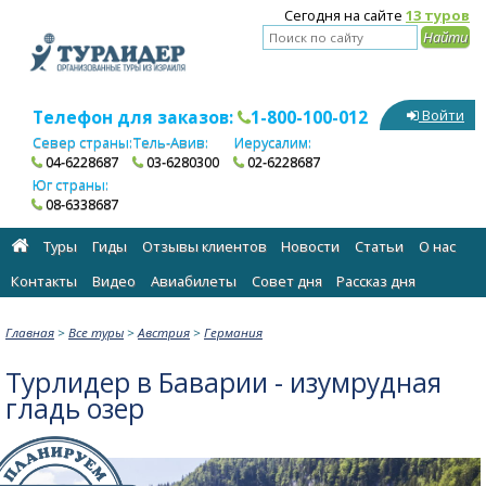
Сегодня на сайте
13 туров
Телефон для заказов:
1-800-100-012
Войти
Север страны:
Тель-Авив:
Иерусалим:
04-6228687
03-6280300
02-6228687
Юг страны:
08-6338687
Туры
Гиды
Отзывы клиентов
Новости
Статьи
О нас
Контакты
Видео
Авиабилеты
Cовет дня
Рассказ дня
Главная
>
Все туры
>
Австрия
>
Германия
Турлидер в Баварии - изумрудная
гладь озер