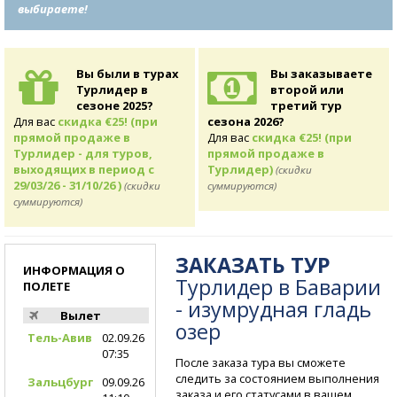
выбираете!
Вы были в турах
Вы заказываете
Турлидер в
второй или
сезоне 2025?
третий тур
Для вас
скидка €25! (при
сезона 2026?
прямой продаже в
Для вас
скидка €25! (при
Турлидер - для туров,
прямой продаже в
выходящих в период с
Турлидер)
(скидки
29/03/26 - 31/10/26 )
(скидки
суммируются)
суммируются)
ЗАКАЗАТЬ ТУР
ИНФОРМАЦИЯ О
Турлидер в Баварии
ПОЛЕТЕ
- изумрудная гладь
Вылет
озер
Тель-Авив
02.09.26
07:35
После заказа тура вы сможете
следить за состоянием выполнения
Зальцбург
09.09.26
заказа и его статусами в вашем