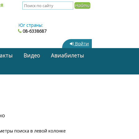
ов
Юг страны:
08-6338687
Войти
акты
Видео
Авиабилеты
но
метры поиска в левой колонке