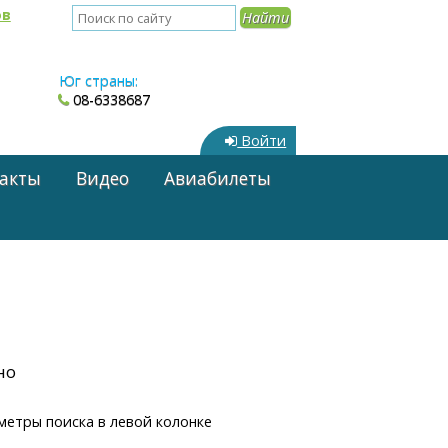
ов
Юг страны:
08-6338687
Войти
акты
Видео
Авиабилеты
но
метры поиска в левой колонке