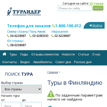
Сегодня на сайте
13 туров
Телефон для заказов:
1-800-100-012
Войти
Север страны:
Тель-Авив:
Иерусалим:
04-6228687
03-6280300
02-6228687
Юг страны:
08-6338687
Туры
Гиды
Отзывы клиентов
Новости
Статьи
О нас
Контакты
Видео
Авиабилеты
Cовет дня
Рассказ дня
Главная
>
ПОИСК
ТУРА
Туры в Финляндию
Выбор страны
По заданным параметрам
Начало тура
ничего не найдено
от
до