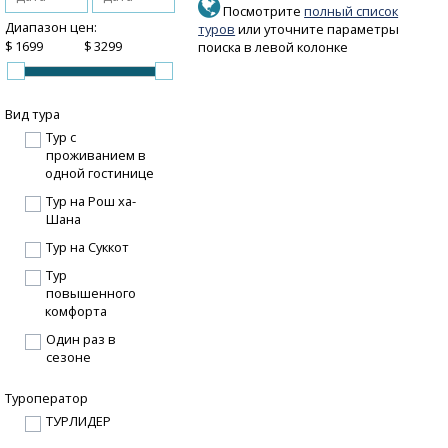
Посмотрите
полный список
Диапазон цен:
туров
или уточните параметры
$
$
поиска в левой колонке
Вид тура
Тур с
проживанием в
одной гостинице
Тур на Рош ха-
Шана
Тур на Суккот
Тур
повышенного
комфорта
Один раз в
сезоне
Туроператор
ТУРЛИДЕР