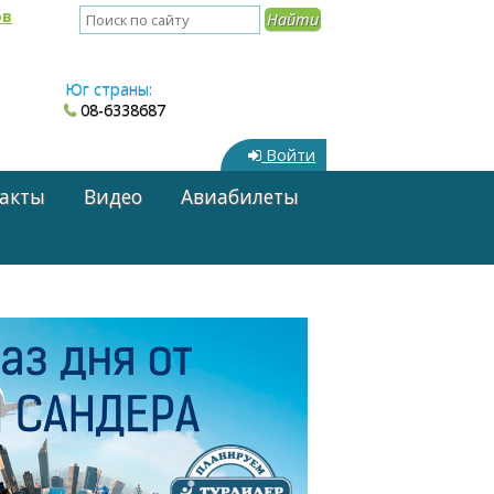
ов
Юг страны:
08-6338687
Войти
акты
Видео
Авиабилеты