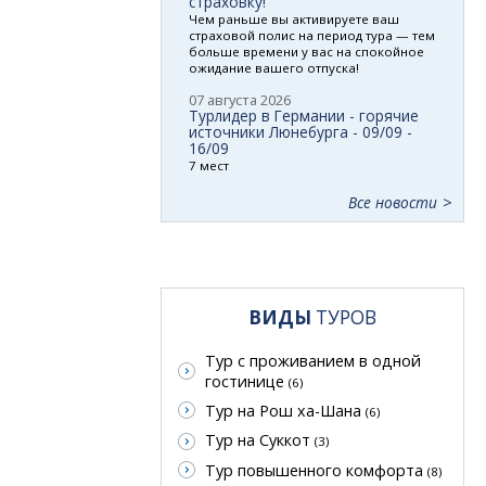
страховку!
Чем раньше вы активируете ваш
страховой полис на период тура — тем
больше времени у вас на спокойное
ожидание вашего отпуска!
07 августа 2026
Турлидер в Германии - горячие
источники Люнебурга - 09/09 -
16/09
7 мест
Все новости
ВИДЫ
ТУРОВ
Тур с проживанием в одной
гостинице
(6)
Тур на Рош ха-Шана
(6)
Тур на Суккот
(3)
Тур повышенного комфорта
(8)