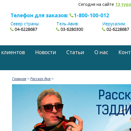
Сегодня на сайте
13 тур
Телефон для заказов:
1-800-100-012
Север страны:
Тель-Авив:
Иерусалим:
04-6228687
03-6280300
02-6228687
 клиентов
Новости
Статьи
О нас
Конт
Главная
>
Рассказ дня
>