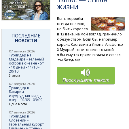
жизни
Быть королём
всегда нелегко,
но быть королём
в 13 веке, на мой взгляд, граничило
ПОСЛЕДНИЕ
с безумством. Если бы, например,
НОВОСТИ
король Кастилии и Лиона Альфонсо
X Мудрый советовался со мной,
07 августа 2026
я бы ему так прямо в глаза и сказал –
Турлидер на
Мадейре - зеленый
ты безумец!
остров в океане - 5*
- 10 дней - 11/10 -
20/10
3 места
Прослушать текст
07 августа 2026
Турлидер в
Баварии -
изумрудная гладь
озер - 02/09 - 09/09
Одно место
07 августа 2026
Турлидер в
Словении -
термальный курорт
Олимие - источник