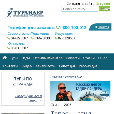
Сегодня на сайте
13 туров
Телефон для заказов:
1-800-100-012
Войти
Север страны:
Тель-Авив:
Иерусалим:
04-6228687
03-6280300
02-6228687
Юг страны:
08-6338687
Туры
Гиды
Отзывы клиентов
Новости
Статьи
О нас
Контакты
Видео
Авиабилеты
Cовет дня
Рассказ дня
Главная
>
Рассказ дня
>
ТУРЫ
ПО
СТРАНАМ
Развернуть все 8
стран
03 июня 2026
Тапас — стиль