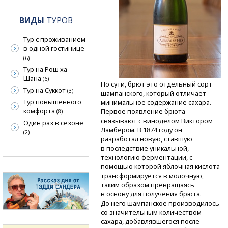
ВИДЫ
ТУРОВ
Тур с проживанием
в одной гостинице
(6)
Тур на Рош ха-
Шана
(6)
По сути, брют это отдельный сорт
Тур на Суккот
(3)
шампанского, который отличает
Тур повышенного
минимальное содержание сахара.
комфорта
Первое появление брюта
(8)
связывают с виноделом Виктором
Один раз в сезоне
Ламбером. В 1874 году он
(2)
разработал новую, ставшую
в последствие уникальной,
технологию ферментации, с
помощью которой яблочная кислота
трансформируется в молочную,
таким образом превращаясь
в основу для получения брюта.
До него шампанское производилось
со значительным количеством
сахара, добавлявшегося после