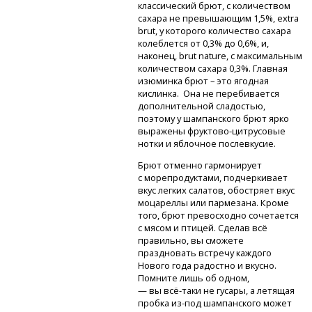
классический брют, с количеством
сахара не превышающим 1,5%, extra
brut, у которого количество сахара
колеблется от 0,3% до 0,6%, и,
наконец, brut nature, с максимальным
количеством сахара 0,3%. Главная
изюминка брют – это ягодная
кислинка. Она не перебивается
дополнительной сладостью,
поэтому у шампанского брют ярко
выражены
фруктово-цитрусовые
нотки и яблочное послевкусие.
Брют отменно гармонирует
с морепродуктами, подчеркивает
вкус легких салатов, обостряет вкус
моцареллы или пармезана. Кроме
того, брют превосходно сочетается
с мясом и птицей. Сделав всё
правильно, вы сможете
праздновать встречу каждого
Нового года радостно и вкусно.
Помните лишь об одном,
—
вы всё-таки
не гусары, а летящая
пробка
из-под
шампанского может