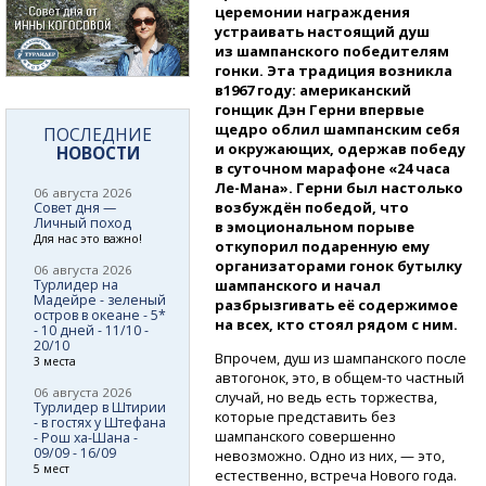
церемонии награждения
устраивать настоящий душ
из шампанского победителям
гонки. Эта традиция возникла
в1967 году: американский
гонщик Дэн Герни впервые
щедро облил шампанским себя
ПОСЛЕДНИЕ
и окружающих, одержав победу
НОВОСТИ
в суточном марафоне «24 часа
Ле-Мана».
Герни был настолько
06 августа 2026
возбуждён победой, что
Совет дня —
Личный поход
в эмоциональном порыве
Для нас это важно!
откупорил подаренную ему
организаторами гонок бутылку
06 августа 2026
Турлидер на
шампанского и начал
Мадейре - зеленый
разбрызгивать её содержимое
остров в океане - 5*
на всех, кто стоял рядом с ним.
- 10 дней - 11/10 -
20/10
Впрочем, душ из шампанского после
3 места
автогонок, это,
в общем-то
частный
06 августа 2026
случай, но ведь есть торжества,
Турлидер в Штирии
которые представить без
- в гостях у Штефана
шампанского совершенно
- Рош ха-Шана -
09/09 - 16/09
невозможно. Одно из них, — это,
5 мест
естественно, встреча Нового года.