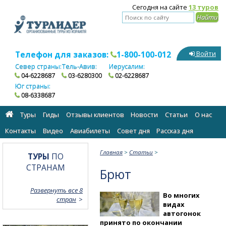
Сегодня на сайте
13 туров
Телефон для заказов:
1-800-100-012
Войти
Север страны:
Тель-Авив:
Иерусалим:
04-6228687
03-6280300
02-6228687
Юг страны:
08-6338687
Туры
Гиды
Отзывы клиентов
Новости
Статьи
О нас
Контакты
Видео
Авиабилеты
Cовет дня
Рассказ дня
Главная
>
Статьи
>
ТУРЫ
ПО
СТРАНАМ
Брют
Развернуть все 8
Во многих
стран
видах
автогонок
принято по окончании