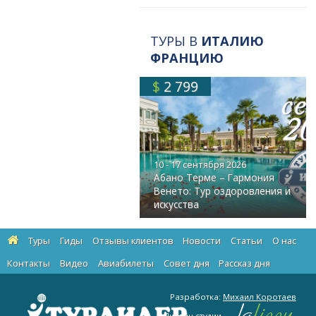
ТУРЫ В
ИТАЛИЮ
ФРАНЦИЮ
$
2 799
10 - 17 сентября 2026
Абано Терме – Гармония
Венето: Тур оздоровления и
искусства
Туры
Гиды
Отзывы клиентов
Новости
Статьи
О нас
Контакты
Видео
Авиабилеты
Cовет дня
Рассказ дня
Разработка:
Михаил Коротаев
Дизайн студии