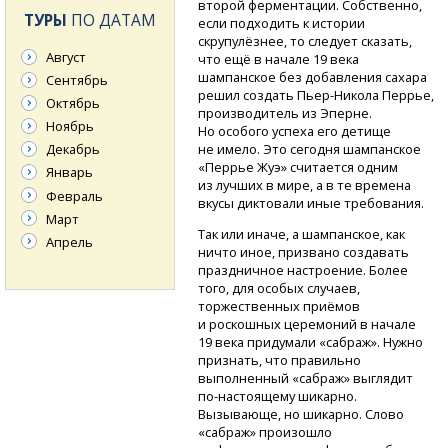
второй ферментации. Собственно,
ТУРЫ
ПО ДАТАМ
если подходить к истории
скрупулёзнее, то следует сказать,
Август
что ещё в начале 19 века
шампанское без добавления сахара
Сентябрь
решил создать
Пьер-Никола
Перрье,
Октябрь
производитель из Эперне.
Ноябрь
Но особого успеха его детище
Декабрь
не имело. Это сегодня шампанское
«Перрье Жуэ» считается одним
Январь
из лучших в мире, а в те времена
Февраль
вкусы диктовали иные требования.
Март
Так или иначе, а шампанское, как
Апрель
ничто иное, призвано создавать
праздничное настроение. Более
того, для особых случаев,
торжественных приёмов
и роскошных церемоний в начале
19 века придумали «сабраж». Нужно
признать, что правильно
выполненный «сабраж» выглядит
по-настоящему
шикарно.
Вызывающе, но шикарно. Слово
«сабраж» произошло