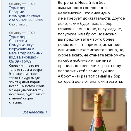
Встречать Новый год без
06 августа 2026
шампанского совершенно
Турлидер в
Баварии -
невозможно. Это очевидно
изумрудная гладь
и не требует доказательств. Другое
озер - 02/09 - 09/09
дело, каким будет ваш выбор:
Одно место
сладкое шампанское, полусладкое,
06 августа 2026
полусухое, или брют. Возможно,
Турлидер в
вы предпочтёте
что-то
более
Словении -
скромное, — например, испанское
Помурье: вкус
Иерусалима и
или итальянское игристое вино, но,
магия термальных
скорее всего, не станете экономить
вод в Бановцах -
на себе любимых и примите
09/09 - 16/09
правильное решение – раз в году
Словения — это не
только горы и озера.
позволить себе самое лучшее.
Это еще и мягкое
А брют – как раз тот самый выбор,
тепло Помурья, где
который делают знатоки и эстеты.
земля дышит паром
целебных источников,
а люди улыбаются так
искренне, будто знают
главный секрет
счастья.
Все новости