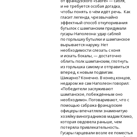
от французского «sabre» — сабля,
и не требуется особая догадка,
чтобы понять о чём идёт речь. Как
гласит легенда, чрезвычайно
эффектный способ откупоривания
бутылок с шампанским придумали
гусары Наполеона: удар саблей
по горлышку бутылки и шампанское
вырывается наружу. Нет
необходимости слезать с коня
и искать бокалы, — достаточно
облить полк шампанским, глотнуть
из горлышка самому и отправиться
вперед, к новым подвигам.
Шикарно? Конечно. В конец концов,
недаром же сам Наполеон говорил:
«Победители заслуживают
шампанское, побеждённым оно
необходимо». Поговаривают, что с
помощью сабража французские
офицеры впечатляли знаменитую
хозяйку виноградников мадам Клико,
которая овдовела раньше, чем
потеряла привлекательность.
Гусары гарцевали возле ее поместья