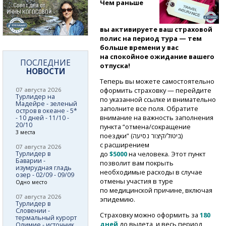
Чем раньше
вы активируете ваш страховой
полис на период тура — тем
больше времени у вас
на спокойное ожидание вашего
ПОСЛЕДНИЕ
отпуска!
НОВОСТИ
Теперь вы можете самостоятельно
07 августа 2026
оформить страховку — перейдите
Турлидер на
по указанной ссылке и внимательно
Мадейре - зеленый
заполните все поля. Обратите
остров в океане - 5*
внимание на важность заполнения
- 10 дней - 11/10 -
20/10
пункта “отмена/сокращение
3 места
поездки” (ביטול/קיצור נסיעה)
с расширением
07 августа 2026
Турлидер в
до
$5000
на человека. Этот пункт
Баварии -
позволит вам покрыть
изумрудная гладь
необходимые расходы в случае
озер - 02/09 - 09/09
отмены участия в туре
Одно место
по медицинской причине, включая
07 августа 2026
эпидемию.
Турлидер в
Словении -
Страховку можно оформить за
180
термальный курорт
дней
до вылета, и весь период
Олимие - источник