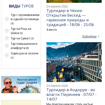
ВИДЫ
ТУРОВ
24 апреля 2026
Турлидер в Чехии:
Открытие Бескид —
Тур с проживанием
в одной гостинице
гармония природы и
(6)
традиций - 18/06 - 25/06
Тур на Рош ха-
4 места
Шана
(6)
Подробнее
Тур на Суккот
(3)
Тур повышенного
комфорта
(8)
Один раз в сезоне
(2)
24 апреля 2026
Турлидер в Андорре - во
власти Пиренеев - 07/07 -
14/07
Мы приглашаем вас стать частью