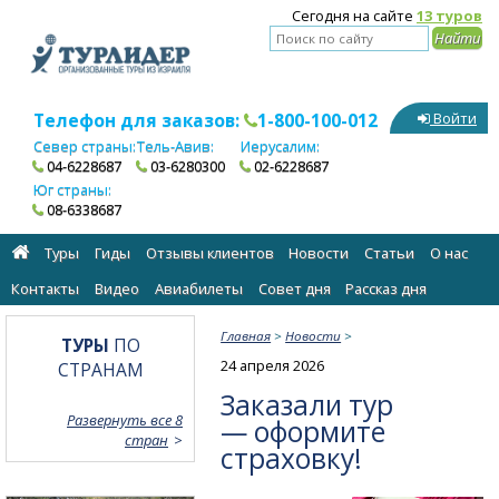
Сегодня на сайте
13 туров
Телефон для заказов:
1-800-100-012
Войти
Север страны:
Тель-Авив:
Иерусалим:
04-6228687
03-6280300
02-6228687
Юг страны:
08-6338687
Туры
Гиды
Отзывы клиентов
Новости
Статьи
О нас
Контакты
Видео
Авиабилеты
Cовет дня
Рассказ дня
Главная
>
Новости
>
ТУРЫ
ПО
24 апреля 2026
СТРАНАМ
Заказали тур
Развернуть все 8
— оформите
стран
страховку!