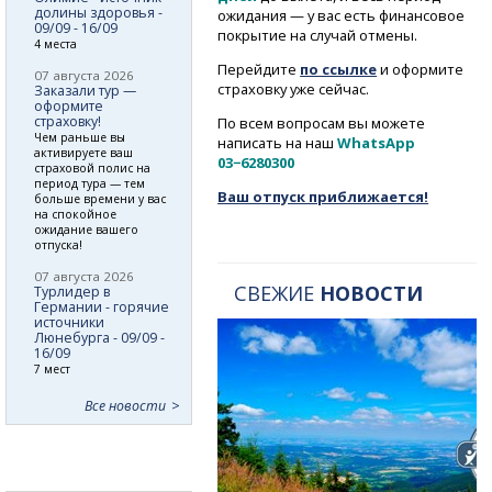
долины здоровья -
ожидания — у вас есть финансовое
09/09 - 16/09
покрытие на случай отмены.
4 места
Перейдите
по ссылке
и оформите
07 августа 2026
страховку уже сейчас.
Заказали тур —
оформите
страховку!
По всем вопросам вы можете
Чем раньше вы
написать на наш
WhatsApp
активируете ваш
03−6280300
страховой полис на
период тура — тем
Ваш отпуск приближается!
больше времени у вас
на спокойное
ожидание вашего
отпуска!
07 августа 2026
СВЕЖИЕ
НОВОСТИ
Турлидер в
Германии - горячие
источники
Люнебурга - 09/09 -
16/09
7 мест
Все новости