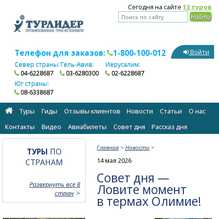
Сегодня на сайте
13 туров
Телефон для заказов:
1-800-100-012
Войти
Север страны:
Тель-Авив:
Иерусалим:
04-6228687
03-6280300
02-6228687
Юг страны:
08-6338687
Туры
Гиды
Отзывы клиентов
Новости
Статьи
О нас
Контакты
Видео
Авиабилеты
Cовет дня
Рассказ дня
Главная
>
Новости
>
ТУРЫ
ПО
14 мая 2026
СТРАНАМ
Совет дня —
Развернуть все 8
Ловите момент
стран
в термах Олимие!