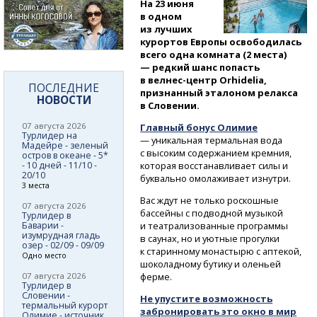
На 23 июня
в одном
из лучших
курортов Европы освободилась
всего одна комната (2 места)
— редкий шанс попасть
в велнес-центр
Orhidelia,
ПОСЛЕДНИЕ
признанный эталоном релакса
НОВОСТИ
в Словении.
07 августа 2026
Главный бонус Олимие
Турлидер на
— уникальная термальная вода
Мадейре - зеленый
с высоким содержанием кремния,
остров в океане - 5*
- 10 дней - 11/10 -
которая восстанавливает силы и
20/10
буквально омолаживает изнутри.
3 места
Вас ждут не только роскошные
07 августа 2026
бассейны с подводной музыкой
Турлидер в
Баварии -
и театрализованные программы
изумрудная гладь
в саунах, но и уютные прогулки
озер - 02/09 - 09/09
к старинному монастырю с аптекой,
Одно место
шоколадному бутику и оленьей
07 августа 2026
ферме.
Турлидер в
Словении -
Не упустите возможность
термальный курорт
забронировать это окно в мир
Олимие - источник