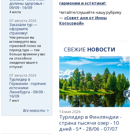
гармонии и эстетики!
долины здоровья -
09/09 - 16/09
Читайте/слушайте нашу рубрику
4 места
—
«Совет дня от Инны
07 августа 2026
Когосовой»
Заказали тур —
оформите
страховку!
Чем раньше вы
активируете ваш
страховой полис на
СВЕЖИЕ
НОВОСТИ
период тура — тем
больше времени у вас
на спокойное
ожидание вашего
отпуска!
07 августа 2026
Турлидер в
Германии - горячие
источники
Люнебурга - 09/09 -
16/09
7 мест
Все новости
14 мая 2026
Турлидер в Финляндии -
страна тысячи озер - 10
дней - 5* - 28/06 - 07/07