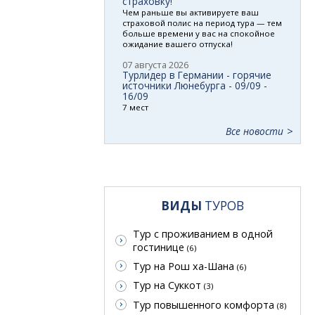
страховку!
Чем раньше вы активируете ваш
страховой полис на период тура — тем
больше времени у вас на спокойное
ожидание вашего отпуска!
07 августа 2026
Турлидер в Германии - горячие
источники Люнебурга - 09/09 -
16/09
7 мест
Все новости
ВИДЫ
ТУРОВ
Тур с проживанием в одной
гостинице
(6)
Тур на Рош ха-Шана
(6)
Тур на Суккот
(3)
Тур повышенного комфорта
(8)