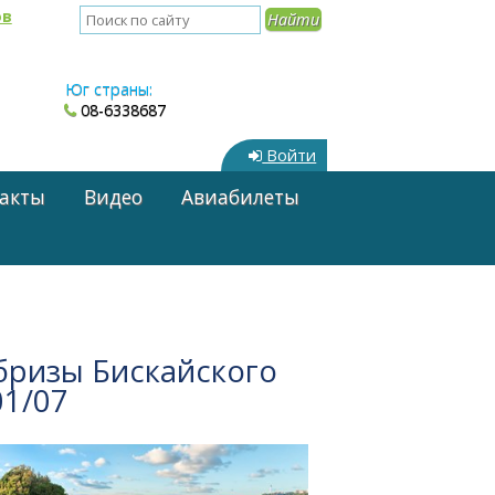
ов
Юг страны:
08-6338687
Войти
акты
Видео
Авиабилеты
бризы Бискайского
01/07