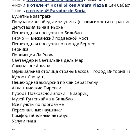
4 ночи
в отеле 4* Hotel Silken Amara Plaza
в Сан Себа
1 ночь
в отеле 4* Parador de Soria
Буфетные завтраки
Полупансион: обеды или ужины (в зависимости от распи
Дегустация вина в Рьохе
Пешеходная прогулка по Бильбао
Герчо — Бискайский подвесной мост
Пешеходная прогулка по городу Бермео
Герника
Провинция Ла Рьоха
Сантандер и Сантильяна дель Мар
Салинас де Аньяна
Официальная столица страны Басков – город
Витория-Г
Курорт Сараутц
Пешеходная экскурсия по Сан Себастьяну
Атлантические Пиренеи
Курорт Прекрасной эпохи – Биарриц
Музей Гуггенхайма в Бильбао
Все пункты по программе
Персональные наушники
Комфортабельный автобус
Услуги гида