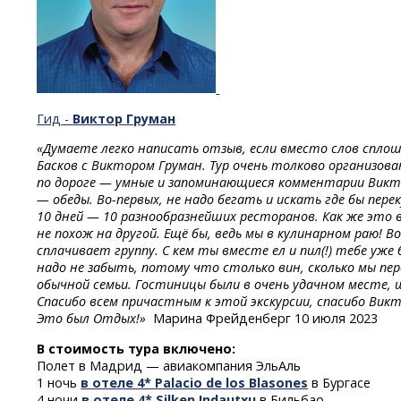
Гид -
Виктор Груман
«Думаете легко написать отзыв, если вместо слов сплош
Басков с Виктором Груман. Тур очень толково организова
по дороге — умные и запоминающиеся комментарии Викт
— обеды.
Во-первых,
не надо бегать и искать где бы пере
10 дней — 10 разнообразнейших ресторанов. Как же это в
не похож на другой. Ещё бы, ведь мы в кулинарном
раю!
Во
сплачивает группу. С кем ты вместе ел и пил(!) тебе уже
надо не забыть, потому что столько вин, сколько мы пер
обычной семьи. Гостиницы были в очень удачном месте,
Спасибо всем причастным к этой экскурсии, спасибо Викт
Это был Отдых!»
Марина Фрейденберг 10 июля 2023
В стоимость тура включено:
Полет в Мадрид — авиакомпания ЭльАль
1 ночь
в отеле 4* Palacio de los Blasones
в Бургасе
4 ночи
в отеле 4* Silken Indautxu
в Бильбао