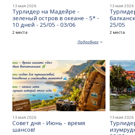
13 мая 2026
13 мая 2026
Турлидер на Мадейре -
Турлидер
зеленый остров в океане - 5* -
балканск
10 дней - 25/05 - 03/06
25/05
2 места
2 места
Подробнее
13 мая 2026
13 мая 2026
Совет дня - Июнь - время
Турлидер
шансов!
изумрудн