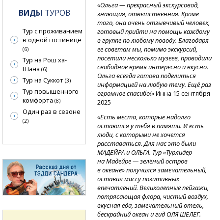
«Ольга — прекрасный экскурсовод,
ВИДЫ
ТУРОВ
знающая, ответственная. Кроме
того, она очень отзывчивый человек,
Тур с проживанием
готовый прийти на помощь каждому
в одной гостинице
в группе по любому поводу. Благодаря
ее советам мы, помимо экскурсий,
(6)
посетили несколько музеев, проводили
Тур на Рош ха-
свободное время интересно и вкусно.
Шана
(6)
Ольга всегда готова поделиться
Тур на Суккот
(3)
информацией на любую тему. Ещё раз
Тур повышенного
огромное спасибо!»
Инна 15 сентября
комфорта
(8)
2025
Один раз в сезоне
«Есть места, которые надолго
(2)
остаются у тебя в памяти. И есть
люди, с которыми не хочется
расставаться. Для нас это были
МАДЕЙРА и ОЛЬГА. Тур «Турлидер
на Мадейре — зелёный остров
в океане» получился замечательный,
оставил массу позитивных
впечатлений. Великолепные пейзажи,
потрясающая флора, чистый воздух,
вкусная еда, замечательный отель,
бескрайний океан и гид ОЛЯ ШЕЛЕГ.