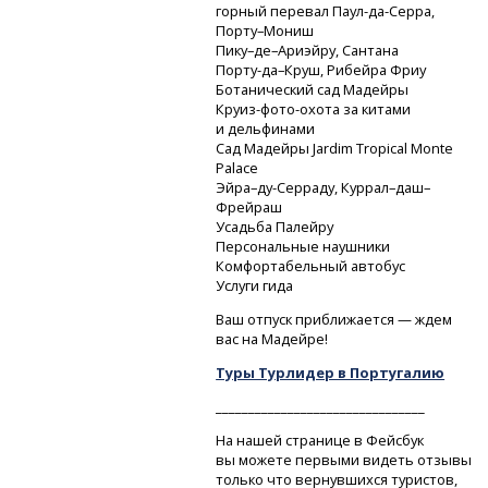
горный перевал
Паул-да-Серра,
Порту–Мониш
Пику–де–Ариэйру, Сантана
Порту-да–Круш,
Рибейра Фриу
Ботанический сад Мадейры
Круиз-фото-охота
за китами
и дельфинами
Сад Мадейры Jardim Tropical Monte
Palace
Эйра–ду-Серраду,
Куррал–даш–
Фрейраш
Усадьба Палейру
Персональные наушники
Комфортабельный автобус
Услуги гида
Ваш отпуск приближается — ждем
вас на Мадейре!
Туры Турлидер в Португалию
________________________________
На нашей странице в Фейсбук
вы можете первыми видеть отзывы
только что вернувшихся туристов,