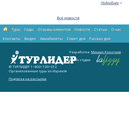
Подробнее
Все новости
Туры
Гиды
Отзывы клиентов
Новости
Статьи
О нас
Контакты
Видео
Авиабилеты
Cовет дня
Рассказ дня
Разработка:
Михаил Коротаев
Дизайн студии
© ТУРЛИДЕР
1−800−100−012
Организованные туры из Израиля
Подписка на рассылки