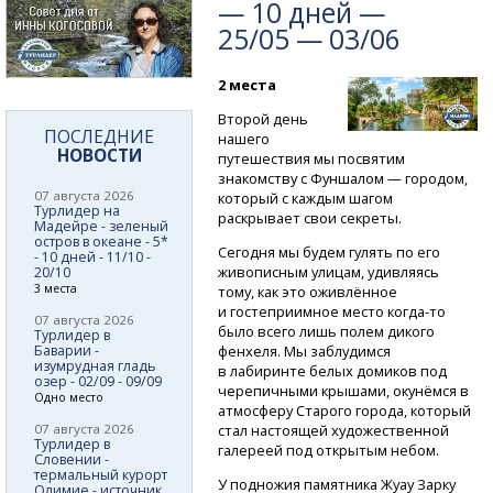
— 10 дней —
25/05 — 03/06
2 места
Второй день
ПОСЛЕДНИЕ
нашего
НОВОСТИ
путешествия мы посвятим
знакомству с Фуншалом — городом,
07 августа 2026
который с каждым шагом
Турлидер на
раскрывает свои секреты.
Мадейре - зеленый
остров в океане - 5*
Сегодня мы будем гулять по его
- 10 дней - 11/10 -
живописным улицам, удивляясь
20/10
3 места
тому, как это оживлённое
и гостеприимное место
когда-то
07 августа 2026
было всего лишь полем дикого
Турлидер в
Баварии -
фенхеля. Мы заблудимся
изумрудная гладь
в лабиринте белых домиков под
озер - 02/09 - 09/09
черепичными крышами, окунёмся в
Одно место
атмосферу Старого города, который
07 августа 2026
стал настоящей художественной
Турлидер в
галереей под открытым небом.
Словении -
термальный курорт
У подножия памятника Жуау Зарку
Олимие - источник