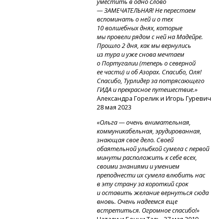
уместить в одно слово
— ЗАМЕЧАТЕЛЬНАЯ! Не перестаем
вспоминать о ней и о тех
10 волшебных днях, которые
мы провели рядом с ней на Мадейре.
Прошло 2 дня, как мы вернулись
из тура и уже снова мечтаем
о Португалии (теперь о северной
ее части) и об Азорах. Спасибо, Оля!
Спасибо, Турлидер за потрясающего
ГИДА и прекрасное путешествие.»
Александра Горелик и Игорь Гуревич
28 мая 2023
«Ольга — очень внимательная,
коммуникабельная, эрудированная,
знающая свое дело. Своей
обаятельной улыбкой сумела с первой
минуты расположить к себе всех,
своими знаниями и умением
преподнести их сумела влюбить нас
в эту страну за короткий срок
и оставить желание вернуться сюда
вновь. Очень надеемся еще
встретиться. Огромное спасибо!»