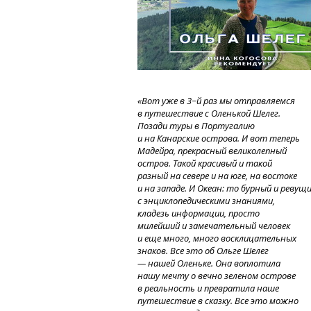
«Вот уже в 3−й раз мы отправляемся
в путешествие с Оленькой Шелег.
Позади туры в Португалию
и на Канарские острова. И вот теперь
Мадейра, прекрасный великолепный
остров. Такой красивый и такой
разный на севере и на юге, на востоке
и на западе.
И Океан:
то бурный
и ревущ
с энциклопедическими знаниями,
кладезь информации, просто
милейший и замечательный человек
и еще много, много восклицательных
знаков. Все это об Ольге Шелег
— нашей Оленьке. Она воплотила
нашу мечту о вечно зеленом острове
в реальность и превратила наше
путешествие в сказку. Все это можно