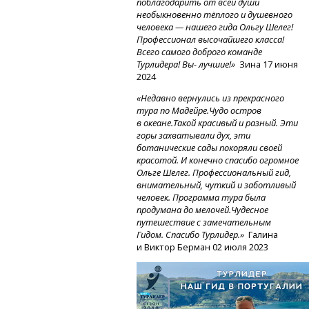
поблагодарить от всей души
необыкновенно тёплого и душевного
человека — нашего гида Ольгу Шелег!
Профессионал высочайшего класса!
Всего самого доброго команде
Турлидера! Вы- лучшие!»
Зина 17 июня
2024
«Недавно вернулись из прекрасного
тура по Мадейре.Чудо остров
в океане.Такой красивый и разный. Эти
горы захватывали дух, эти
ботанические сады покоряли своей
красотой. И конечно спасибо огромное
Ольге Шелег. Профессиональный гид,
внимательный, чуткий и заботливый
человек. Программа тура была
продумана до мелочей.Чудесное
путешествие с замечательным
Гидом. Спасибо Турлидер.»
Галина
и Виктор Берман 02 июля 2023