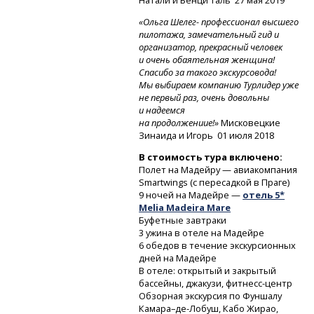
Натали и Бенци Таль
27 мая 2019
«Ольга Шелег- профессионал высшего
пилотажа, замечательный гид и
организатор, прекрасный человек
и очень обаятельная женщина!
Спасибо за такого экскурсовода!
Мы выбираем компанию Турлидер уже
не первый раз, очень довольны
и надеемся
на продолжениие!»
Мисковецкие
Зинаида и Игорь
01 июля 2018
В стоимость тура включено:
Полет на Мадейру — авиакомпания
Smartwings (с пересадкой в Праге)
9 ночей на Мадейре —
отель 5*
Melia Madeira Mare
Буфетные завтраки
3 ужина в отеле на Мадейре
6 обедов в течение экскурсионных
дней на Мадейре
В отеле: открытый и закрытый
бассейны, джакузи,
фитнесс-центр
Обзорная экскурсия по Фуншалу
Камара–де-Лобуш,
Кабо Жирао,