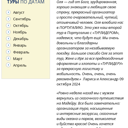
ТУРЫ
ПО ДАТАМ
Оля — гид от Бога, эрудированная,
хорошо знающая и любящая свою
страну, прекрасный организатор
Август
и просто очаровательный, чуткий,
Сентябрь
отзывчивый человек. Оля влюбила нас
Октябрь
в ПОРТУГАЛИЮ. Это уже наш второй
Ноябрь
тур в Португалию с «ТУРЛИДЕРОМ»,
надеемся, что будут ещё. Мы очень
Декабрь
довольны и благодарны
Январь
организаторам за незабываемую
Февраль
поездку. Большое спасибо Оле за этот
тур, Жене и Ире за все предпоездочные
Март
оформления и хлопоты и «ТУРЛИДЕРУ»
Апрель
за прекрасную логистику и
мобильность. Очень, очень, очень
рекомендуем.»
Лариса и Александр 09
октября 2024
«Ровно неделю назад мы с мужем
вернулись из сказочного путешествия
на Мадейру. Все было замечательно:
организация тура, насыщенные
и интересные экскурсии, сказочные
виды океана и парков, великолепие
и буйство красок! Очень хочется