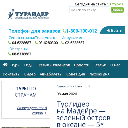
Сегодня на сайте
13 туров
Телефон для заказов:
1-800-100-012
Войти
Север страны:
Тель-Авив:
Иерусалим:
04-6228687
03-6280300
02-6228687
Юг страны:
08-6338687
Туры
Гиды
Отзывы клиентов
Новости
Статьи
О нас
Контакты
Видео
Авиабилеты
Cовет дня
Рассказ дня
Главная
>
Новости
>
ТУРЫ
ПО
08 мая 2026
СТРАНАМ
Турлидер
Развернуть все 8
на Мадейре —
стран
зеленый остров
в океане — 5*