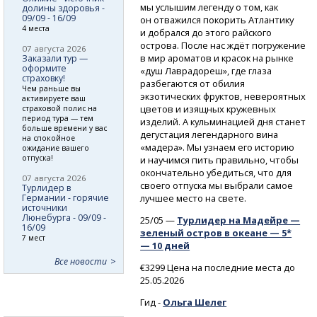
мы услышим легенду о том, как
долины здоровья -
09/09 - 16/09
он отважился покорить Атлантику
4 места
и добрался до этого райского
острова. После нас ждёт погружение
07 августа 2026
в мир ароматов и красок на рынке
Заказали тур —
оформите
«душ Лаврадореш», где глаза
страховку!
разбегаются от обилия
Чем раньше вы
экзотических фруктов, невероятных
активируете ваш
цветов и изящных кружевных
страховой полис на
период тура — тем
изделий. А кульминацией дня станет
больше времени у вас
дегустация легендарного вина
на спокойное
«мадера». Мы узнаем его историю
ожидание вашего
отпуска!
и научимся пить правильно, чтобы
окончательно убедиться, что для
07 августа 2026
своего отпуска мы выбрали самое
Турлидер в
Германии - горячие
лучшее место на свете.
источники
Люнебурга - 09/09 -
25/05 —
Турлидер на Мадейре —
16/09
зеленый остров в океане — 5*
7 мест
— 10 дней
Все новости
€3299 Цена на последние места до
25.05.2026
Гид -
Ольга Шелег