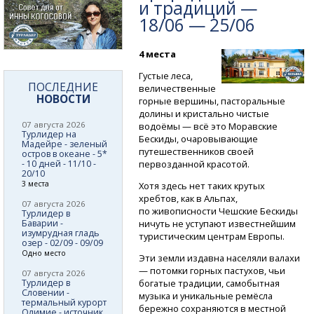
и традиций —
18/06 — 25/06
4 места
Густые леса,
ПОСЛЕДНИЕ
величественные
НОВОСТИ
горные вершины, пасторальные
долины и кристально чистые
07 августа 2026
водоёмы — всё это Моравские
Турлидер на
Бескиды, очаровывающие
Мадейре - зеленый
путешественников своей
остров в океане - 5*
- 10 дней - 11/10 -
первозданной красотой.
20/10
3 места
Хотя здесь нет таких крутых
хребтов, как в Альпах,
07 августа 2026
по живописности Чешские Бескиды
Турлидер в
Баварии -
ничуть не уступают известнейшим
изумрудная гладь
туристическим центрам Европы.
озер - 02/09 - 09/09
Одно место
Эти земли издавна населяли валахи
— потомки горных пастухов, чьи
07 августа 2026
Турлидер в
богатые традиции, самобытная
Словении -
музыка и уникальные ремёсла
термальный курорт
бережно сохраняются в местной
Олимие - источник