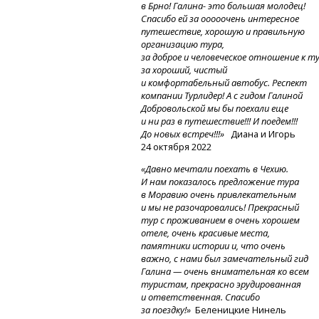
в Брно! Галина- это большая молодец!
Спасибо ей за ооооочень интересное
путешествие, хорошую и правильную
организацию тура,
за доброе
и человеческое
отношение
к т
за хороший, чистый
и комфортабельный автобус. Респект
компании Турлидер! А с гидом Галиной
Добровольской мы бы поехали еще
и ни раз в путешествие!!! И поедем!!!
До новых встреч!!!»
Диана и Игорь
24 октября 2022
«Давно мечтали поехать в Чехию.
И нам показалось предложение тура
в Моравию очень привлекательным
и мы не разочаровались! Прекрасный
тур с проживанием в очень хорошем
отеле, очень красивые места,
памятники истории и, что очень
важно, с нами был замечательный гид
Галина — очень внимательная ко всем
туристам, прекрасно эрудированная
и ответственная. Спасибо
за поездку!»
Беленицкие Нинель