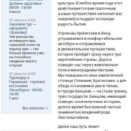
культуре. В любое время года этот
долины здоровья -
09/09 - 16/09
край покажется вам сказочным,
4 места
а наше путешествие наполнит вас
энергией и подарит истинную
07 августа 2026
радость бытия.
Заказали тур —
оформите
страховку!
Утром мы прилетаем в Вену,
Чем раньше вы
устраиваемся в комфортабельном
активируете ваш
автобусе и отправляемся
страховой полис на
в увлекательное путешествие,
период тура — тем
больше времени у вас
которое пройдёт сразу через три
на спокойное
европейские страны. Дорога
ожидание вашего
поведёт нас через живописные
отпуска!
поля и виноградники Австрии.
07 августа 2026
Мы помашем из окна симпатичной
Турлидер в
столице Словакии, Братиславе, а для
Германии - горячие
обеда остановимся уже в Чехии,
источники
Люнебурга - 09/09 -
в городе Бжецлав — на стыке границ
16/09
трёх государств. Бжецлав, имеющий
7 мест
славную тысячелетнюю историю,
долгое время был важной частью
Все новости
знаменитых владений рода
Лихтенштейнов.
Далее наш путь лежит