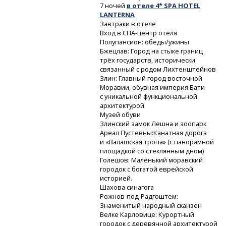
7 ночей
в отеле 4* SPA HOTEL
LANTERNA
Завтраки в отеле
Вход
в СПА-центр
отеля
Полупансион: обеды/ужины
Бжецлав: Город на стыке границ
трёх государств, исторически
связанный с родом Лихтенштейнов
Злин: Главный город восточной
Моравии, обувная империя Бати
с уникальной функциональной
архитектурой
Музей обуви
Злинский замок Лешна и зоопарк
Ареал Пустевны:Канатная дорога
и «Валашская тропа» (с панорамной
площадкой со стеклянным дном)
Голешов: Маленький моравский
городок с богатой еврейской
историей.
Шахова синагога
Рожнов-под-Радгоштем:
Знаменитый народный сканзен
Велке Карловице: Курортный
городок с деревянной архитектурой