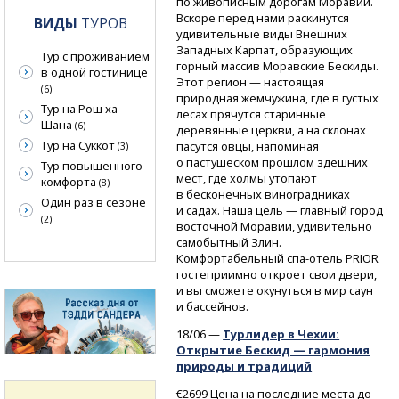
по живописным дорогам Моравии.
Вскоре перед нами раскинутся
ВИДЫ
ТУРОВ
удивительные виды Внешних
Западных Карпат, образующих
Тур с проживанием
горный массив Моравские Бескиды.
в одной гостинице
Этот регион — настоящая
(6)
природная жемчужина, где в густых
Тур на Рош ха-
лесах прячутся старинные
Шана
(6)
деревянные церкви, а на склонах
Тур на Суккот
пасутся овцы, напоминая
(3)
о пастушеском прошлом здешних
Тур повышенного
мест, где холмы утопают
комфорта
(8)
в бесконечных виноградниках
Один раз в сезоне
и садах. Наша цель — главный город
(2)
восточной Моравии, удивительно
самобытный Злин.
Комфортабельный
спа-отель
PRIOR
гостеприимно откроет свои двери,
и вы сможете окунуться в мир саун
и бассейнов.
18/06 —
Турлидер в Чехии:
Открытие Бескид — гармония
природы и традиций
€2699 Цена на последние места до