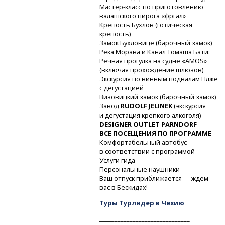
Мастер-класс
по приготовлению
валашского пирога «фргал»
Крепость Бухлов (готическая
крепость)
Замок Бухловице (барочный замок)
Река Морава и Канал Томаша Бати:
Речная прогулка на судне «AMOS»
(включая прохождение шлюзов)
Экскурсия по винным подвалам Плже
с дегустацией
Визовицкий замок (барочный замок)
Завод
RUDOLF JELINEK
(экскурсия
и дегустация крепкого алкоголя)
DESIGNER OUTLET PARNDORF
ВСЕ ПОСЕЩЕНИЯ ПО ПРОГРАММЕ
Комфортабельный автобус
в соответствии с программой
Услуги гида
Персональные наушники
Ваш отпуск приближается — ждем
вас в Бескидах!
Туры Турлидер в Чехию
______________________________