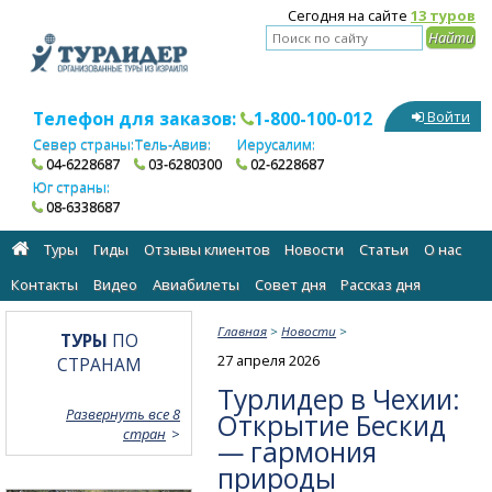
Сегодня на сайте
13 туров
Телефон для заказов:
1-800-100-012
Войти
Север страны:
Тель-Авив:
Иерусалим:
04-6228687
03-6280300
02-6228687
Юг страны:
08-6338687
Туры
Гиды
Отзывы клиентов
Новости
Статьи
О нас
Контакты
Видео
Авиабилеты
Cовет дня
Рассказ дня
Главная
>
Новости
>
ТУРЫ
ПО
27 апреля 2026
СТРАНАМ
Турлидер в Чехии:
Развернуть все 8
Открытие Бескид
стран
— гармония
природы