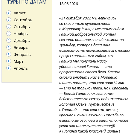
ТУРЫ
ПО ДАТАМ
18.06.2026
Август
«21 октября 2022 мы вернулись
Сентябрь
со сказочного путешествия
Октябрь
в Моравию(Чехия) с местным гидом
Ноябрь
Галиной Добровольской. Хотим
сказать большое спасибо компании
Декабрь
Турлидер, которая дала нам
Январь
возможность познакомиться с таким
Февраль
профессиональным гидом, как
Галина.Мы получили массу
Март
удовольствия! Галина — это
Апрель
профессионал своего дела .Галина
смогла влюбить нас в Моравию
и дать понять, что красивая Чехия
— это не только Прага, но и красавец
— Брно!!! Галина показала нам
действительно сказку под названием
Золотая Осень. Путешествие
с Галиной — это классно, весело,
красиво и очень вкусно!!! Нами было
выпито много пива и вина, что тоже
украсило наше путешествие)))
А шопинг! Какой классный шопинг