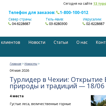
Сегодня на сайте
13 тур
Телефон для заказов:
1-800-100-012
Север страны:
Тель-Авив:
Иерусалим:
04-6228687
03-6280300
02-6228687
 клиентов
Новости
Статьи
О нас
Конт
Главная
>
Новости
>
04 мая 2026
Турлидер в Чехии: Открытие
природы и традиций — 18/06
4 места
Густые леса, величественные горные