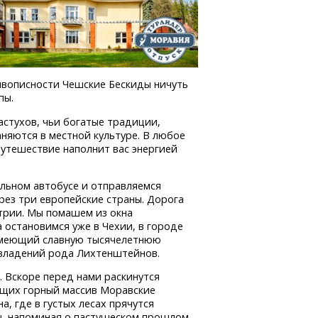
 живописности Чешские Бескиды ничуть
пы.
астухов, чьи богатые традиции,
няются в местной культуре. В любое
путешествие наполнит вас энергией
ельном автобусе и отправляемся
рез три европейские страны. Дорога
трии. Мы помашем из окна
 остановимся уже в Чехии, в городе
 имеющий славную тысячелетнюю
 владений рода Лихтенштейнов.
 Вскоре перед нами раскинутся
щих горный массив Моравские
, где в густых лесах прячутся
цы, напоминая о пастушеском прошлом