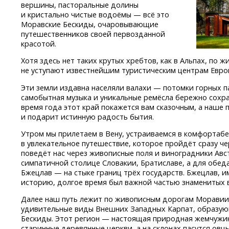
вершины, пасторальные долины
и кристально чистые водоёмы — всё это
Моравские Бескиды, очаровывающие
путешественников своей первозданной
красотой.
Хотя здесь нет таких крутых хребтов, как в Альпах, по
не уступают известнейшим туристическим центрам Евро
Эти земли издавна населяли валахи — потомки горных п
самобытная музыка и уникальные ремёсла бережно сохра
время года этот край покажется вам сказочным, а наше 
и подарит истинную радость бытия.
Утром мы прилетаем в Вену, устраиваемся в комфортаб
в увлекательное путешествие, которое пройдёт сразу че
поведёт нас через живописные поля и виноградники Авс
симпатичной столице Словакии, Братиславе, а для обеда
Бжецлав — на стыке границ трёх государств. Бжецлав,
историю, долгое время был важной частью знаменитых
Далее наш путь лежит по живописным дорогам Моравии.
удивительные виды Внешних Западных Карпат, образую
Бескиды. Этот регион — настоящая природная жемчужина
старинные деревянные церкви, а на склонах пасутся ов