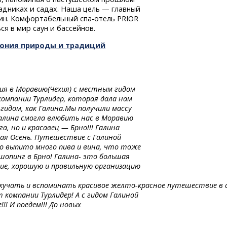
адниках и садах. Наша цель — главный
лин. Комфортабельный
спа-отель
PRIOR
я в мир саун и бассейнов.
мония природы и традиций
ия в Моравию(Чехия) с местным гидом
компании Турлидер, которая дала нам
идом, как Галина.Мы получили массу
Галина смогла влюбить нас в Моравию
, но и красавец — Брно!!! Галина
тая Осень. Путешествие с Галиной
ыло выпито много пива и вина, что тоже
 шопинг в Брно! Галина- это большая
вие, хорошую и правильную организацию
кучать
и вспоминать
красивое
желто-красное
путешествие
в 
 компании Турлидер! А с гидом Галиной
!! И поедем!!! До новых