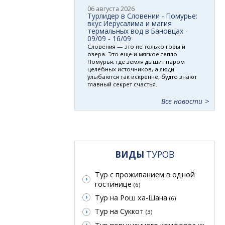
06 августа 2026
Турлидер в Словении - Помурье:
вкус Иерусалима и магия
термальных вод в Бановцах -
09/09 - 16/09
Словения — это не только горы и
озера. Это еще и мягкое тепло
Помурья, где земля дышит паром
целебных источников, а люди
улыбаются так искренне, будто знают
главный секрет счастья.
Все новости
ВИДЫ
ТУРОВ
Тур с проживанием в одной
гостинице
(6)
Тур на Рош ха-Шана
(6)
Тур на Суккот
(3)