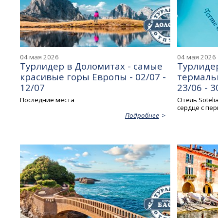
04 мая 2026
04 мая 2026
Турлидер в Доломитах - самые
Турлидер
красивые горы Европы - 02/07 -
термаль
12/07
23/06 - 3
Последние места
Отель Soteli
сердце с пер
Подробнее