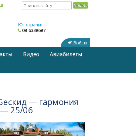
ов
Юг страны:
08-6338687
Войти
акты
Видео
Авиабилеты
 Бескид — гармония
 — 25/06