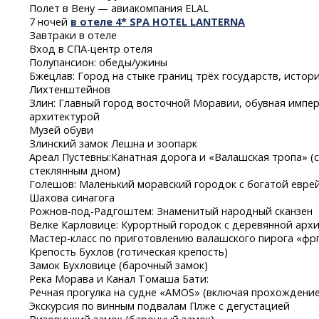
Полет в Вену — авиакомпания ELAL
7 ночей
в отеле 4* SPA HOTEL LANTERNA
Завтраки в отеле
Вход
в СПА-центр
отеля
Полупансион: обеды/ужины
Бжецлав: Город на стыке границ трёх государств, истор
Лихтенштейнов
Злин: Главный город восточной Моравии, обувная импе
архитектурой
Музей обуви
Злинский замок Лешна и зоопарк
Ареал Пустевны:Канатная дорога и «Валашская тропа» (
стеклянным дном)
Голешов: Маленький моравский городок с богатой евре
Шахова синагога
Рожнов-под-Радгоштем:
Знаменитый народный сканзен
Велке Карловице: Курортный городок с деревянной арх
Мастер-класс
по приготовлению валашского пирога «фр
Крепость Бухлов (готическая крепость)
Замок Бухловице (барочный замок)
Река Морава и Канал Томаша Бати:
Речная прогулка на судне «AMOS» (включая прохождени
Экскурсия по винным подвалам Плже с дегустацией