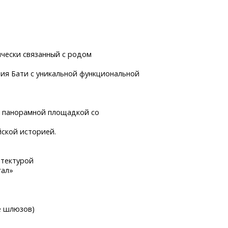
ически связанный с родом
рия Бати с уникальной функциональной
с панорамной площадкой со
йской историей.
итектурой
гал»
е шлюзов)