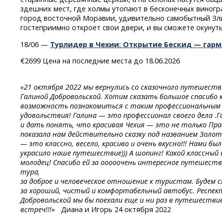
здешних мест, где холмы утопают в бесконечных виногр
город восточной Моравии, удивительно самобытный З
гостеприимно откроет свои двери, и вы сможете окунутьс
18/06 —
Турлидер в Чехии: Открытие Бескид — гар
€2699 Цена на последние места до 18.06.2026
«21 октября 2022 мы вернулись со сказочного путешеств
Галиной Добровольской. Хотим сказать большое спасибо 
возможность познакомиться с таким профессиональным г
удовольствия! Галина — это профессионал своего дела .
и дать понять, что красивая Чехия — это не только Прага
показала нам действительно сказку под названием Золо
— это классно, весело, красиво и очень вкусно!!! Нами б
украсило наше путешествие))) А шопинг! Какой классный
молодец! Спасибо ей за ооооочень интересное путешест
тура,
за доброе
и человеческое
отношение
к туристам.
Будем
с
за хороший, чистый и комфортабельный автобус. Респект
Добровольской мы бы поехали еще и ни раз в путешествие!
встреч!!!»
Диана и Игорь 24 октября 2022