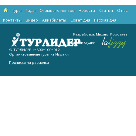
Туры
Гиды
Отзывы клиентов
Новости
Статьи
О нас
Контакты
Видео
Авиабилеты
Cовет дня
Рассказ дня
Разработка:
Михаил Коротаев
Дизайн студии
© ТУРЛИДЕР
1−800−100−012
Организованные туры из Израиля
Подписка на рассылки