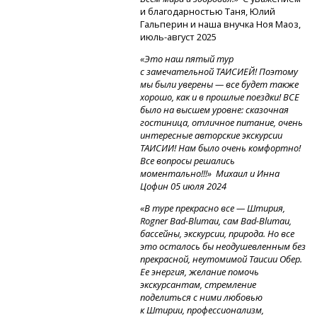
и благодарностью Таня, Юлий
Гальперин и наша внучка Ноя Маоз,
июль-август
2025
«
Это наш пятый тур
с замечательной ТАИСИЕЙ! Поэтому
мы были уверены — все будет также
хорошо, как и в прошлые поездки! ВСЕ
было на высшем уровне: сказочная
гостиница, отличное питание, очень
интересные авторские экскурсии
ТАИСИИ! Нам было очень комфортно!
Все вопросы решались
моментально!!!» Михаил и Инна
Цофин 05 июля 2024
«В туре прекрасно все — Штирия,
Rogner
Bad-Blumau,
сам
Bad-Blumau,
бассейны, экскурсии, природа. Но все
это осталось бы неодушевленным без
прекрасной, неутомимой Таисии Обер.
Ее энергия, желание помочь
экскурсантам, стремление
поделиться с ними любовью
к Штирии, профессионализм,