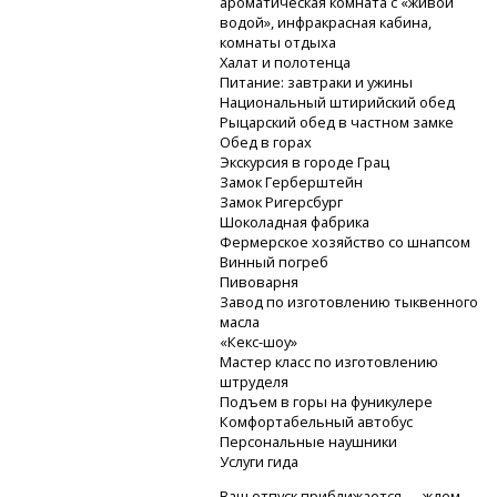
ароматическая комната с «живой
водой», инфракрасная кабина,
комнаты отдыха
Халат и полотенца
Питание: завтраки и ужины
Национальный штирийский обед
Рыцарский обед в частном замке
Обед в горах
Экскурсия в городе Грац
Замок Герберштейн
Замок Ригерсбург
Шоколадная фабрика
Фермерское хозяйство со шнапсом
Винный погреб
Пивоварня
Завод по изготовлению тыквенного
масла
«Кекс-шоу»
Мастер класс по изготовлению
штруделя
Подъем в горы на фуникулере
Комфортабельный автобус
Персональные наушники
Услуги гида
Ваш отпуск приближается — ждем