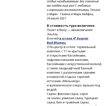
отдых незабываемым. Без сомнения
мы поедем ещё раз! С любовью
и хорошими воспоминаниями, Галина
и Марк»
Галина и Марк Хейфец
26 июля 2021
В стоимость тура включено:
Полет в Вену — авиакомпания
ЭльАль
8 ночей
в отеле 4* Rogner
Bad Blumau
СПА-центр
в отеле: термальный
комплекс с 11−ю крытыми
и открытыми бассейнами,
гидромассажными ваннами,
бассейнами с искусственной волной,
а также ландшафтный банный
комплекс с различными саунами
и комнатой отдыха, горячий
источник «Мельхиор»
и вулканическое озеро, музыка под
водой;
Сауны: финская сауна, сауна
«в скале», римская сауна, турецкая
сауна, био и травяная сауны,