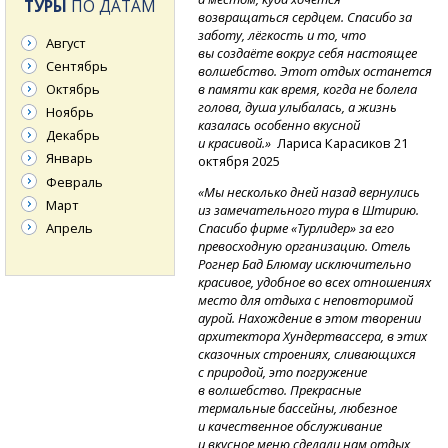
ТУРЫ
ПО ДАТАМ
возвращаться сердцем. Спасибо за
заботу, лёгкость и то, что
Август
вы создаёте вокруг себя настоящее
Сентябрь
волшебство. Этот отдых останется
Октябрь
в памяти как время, когда не болела
голова, душа улыбалась, а жизнь
Ноябрь
казалась особенно вкусной
Декабрь
и красивой.»
Лариса Карасиков 21
Январь
октября 2025
Февраль
«Мы несколько дней назад вернулись
Март
из замечательного тура в Штирию.
Апрель
Спасибо фирме «Турлидер» за его
превосходную организацию. Отель
Рогнер Бад Блюмау исключительно
красивое, удобное во всех отношениях
место для отдыха с неповторимой
аурой. Нахождение в этом творении
архитектора Хундертвассера, в этих
сказочных строениях, сливающихся
с природой, это погружение
в волшебство. Прекрасные
термальные бассейны, любезное
и качественное обслуживание
и вкусное меню сделали нам отдых