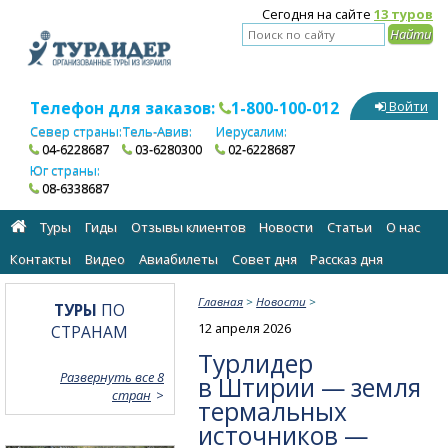
Сегодня на сайте
13 туров
Телефон для заказов:
1-800-100-012
Войти
Север страны:
Тель-Авив:
Иерусалим:
04-6228687
03-6280300
02-6228687
Юг страны:
08-6338687
Туры
Гиды
Отзывы клиентов
Новости
Статьи
О нас
Контакты
Видео
Авиабилеты
Cовет дня
Рассказ дня
Главная
>
Новости
>
ТУРЫ
ПО
12 апреля 2026
СТРАНАМ
Турлидер
Развернуть все 8
в Штирии — земля
стран
термальных
источников —