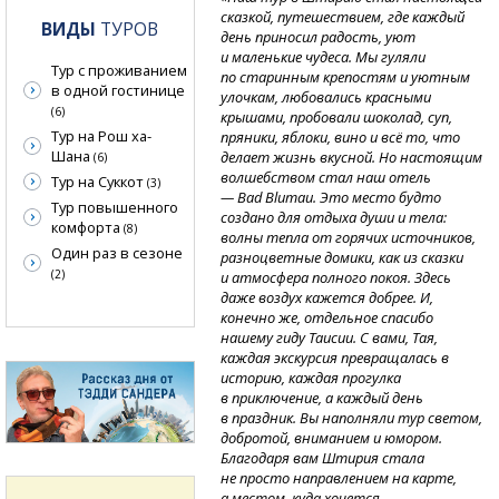
сказкой, путешествием, где каждый
ВИДЫ
ТУРОВ
день приносил радость, уют
и маленькие чудеса. Мы гуляли
Тур с проживанием
по старинным крепостям и уютным
в одной гостинице
улочкам, любовались красными
(6)
крышами, пробовали шоколад, суп,
Тур на Рош ха-
пряники, яблоки, вино и всё то, что
Шана
делает жизнь вкусной. Но настоящим
(6)
волшебством стал наш отель
Тур на Суккот
(3)
— Bad Blumau. Это место будто
Тур повышенного
создано для отдыха души и тела:
комфорта
(8)
волны тепла от горячих источников,
Один раз в сезоне
разноцветные домики, как из сказки
(2)
и атмосфера полного покоя. Здесь
даже воздух кажется добрее. И,
конечно же, отдельное спасибо
нашему гиду Таисии. С вами, Тая,
каждая экскурсия превращалась в
историю, каждая прогулка
в приключение, а каждый день
в праздник. Вы наполняли тур светом,
добротой, вниманием и юмором.
Благодаря вам Штирия стала
не просто направлением на карте,
а местом, куда хочется