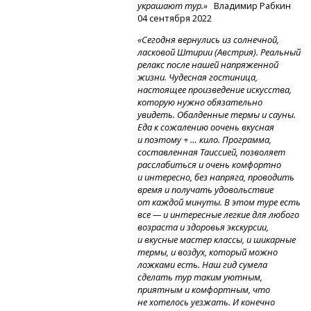
украшают тур.»
Владимир Рабкин
04 сентября 2022
«Сегодня вернулись из солнечной,
ласковой Штирии (Австрия). Реальный
релакс после нашей напряженной
жизни. Чудесная гостиница,
настоящее произведение искусства,
которую нужно обязательно
увидеть. Обалденные термы и сауны.
Еда к сожалению оочень вкусная
и поэтому + … кило. Программа,
составленная Таиссией, позволяет
расслабиться и очень комфортно
и интересно, без напряга, проводить
время и получать удовольствие
от каждой минуты. В этом туре есть
все — и интересные легкие для любого
возраста и здоровья экскурсии,
и вкусные мастер классы, и шикарные
термы, и воздух, который можно
ложками есть. Наш гид сумела
сделать тур таким уютным,
приятным и комфортным, что
не хотелось уезжать. И конечно