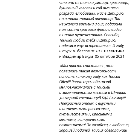
что она не только умница, красавица,
душевный человек и гид высшего
разряда, влюбивший нас в Штирию,
но и талантливый оператор. Тая
не жалела времени и сил, подарила
нам сотни красивых фото и видео
о наших путешествиях. Спасибо,
Таичка! Любим тебя и Штирию,
надеемся еще встретиться. И гиду,
и туру 10 баллов из 10.»
Валентина
и Владимир Бакум 05 октября 2021
«Мы просто счастливы , что
появилась такая возможность
попасть к такому гиду как Таисия
Обер!!! Ровно три года назад
мы познакомились с Таисией
и замечательным местом в Штирии
,шикарной гостиницей БАД Блюмау!!!
Прекрасный отдых, с вкусными
и интересными рассказами ,
путешествиями , красивыми,
местами, историческими
памятниками! По хозяйски, с любовью,
хорошей подачей, Таисия сделала наш