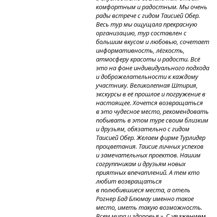
комфортным и радостным. Мы очень
рады встрече с гидом Таисией Обер.
Весь тур мы ощущала прекрасную
организацию, тур составлен с
большим вкусом и любовью, сочетает
информативность, лёгкость,
атмосферу красоты и радости. Всё
это на фоне индивидуального подхода
и доброжелательности к каждому
участнику. Великолепная Штирия,
экскурсы в её прошлое и погружение в
настоящее. Хочется возвращаться
в это чудесное место, рекомендовать
побывать в этом туре своим близким
и друзьям, обязательно с гидом
Таисией Обер. Желаем фирме Турлидер
процветания. Таисие личных успехов
и замечательных проектов. Нашим
согруппникам и друзьям новых
приятных впечатлений. А тем кто
любит возвращаться
в полюбившиеся места, а отель
Рогнер Бад Блюмау именно такое
место, иметь такую возможность.
Всем мира и здоровья.»
С уважением