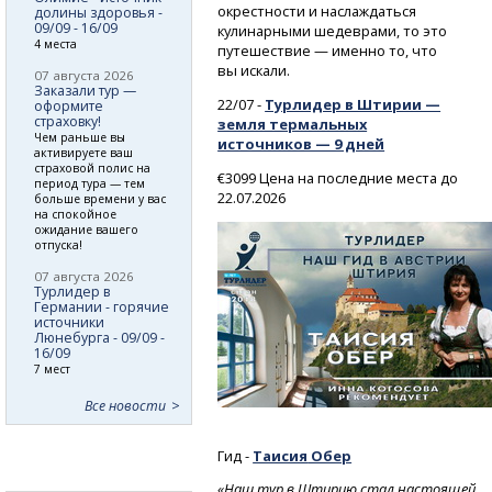
окрестности и наслаждаться
долины здоровья -
09/09 - 16/09
кулинарными шедеврами, то это
4 места
путешествие — именно то, что
вы искали.
07 августа 2026
Заказали тур —
22/07 -
Турлидер в Штирии —
оформите
страховку!
земля термальных
Чем раньше вы
источников — 9 дней
активируете ваш
страховой полис на
€3099 Цена на последние места до
период тура — тем
22.07.2026
больше времени у вас
на спокойное
ожидание вашего
отпуска!
07 августа 2026
Турлидер в
Германии - горячие
источники
Люнебурга - 09/09 -
16/09
7 мест
Все новости
Гид -
Таисия
Обер
«Наш тур в Штирию стал настоящей