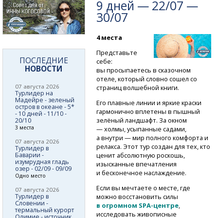
9 дней — 22/07 —
30/07
4 места
Представьте
ПОСЛЕДНИЕ
себе:
НОВОСТИ
вы просыпаетесь в сказочном
отеле, который словно сошел со
07 августа 2026
страниц волшебной книги.
Турлидер на
Мадейре - зеленый
Его плавные линии и яркие краски
остров в океане - 5*
гармонично вплетены в пышный
- 10 дней - 11/10 -
зелёный ландшафт. За окном
20/10
3 места
— холмы, усыпанные садами,
а внутри — мир полного комфорта и
07 августа 2026
релакса. Этот тур создан для тех, кто
Турлидер в
Баварии -
ценит абсолютную роскошь,
изумрудная гладь
изысканные впечатления
озер - 02/09 - 09/09
и бесконечное наслаждение.
Одно место
Если вы мечтаете о месте, где
07 августа 2026
Турлидер в
можно восстановить силы
Словении -
в огромном
SPA-центре
,
термальный курорт
исследовать живописные
Олимие - источник