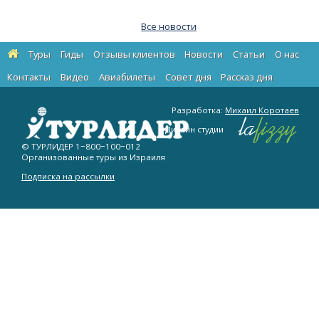
Все новости
Туры
Гиды
Отзывы клиентов
Новости
Статьи
О нас
Контакты
Видео
Авиабилеты
Cовет дня
Рассказ дня
Разработка:
Михаил Коротаев
Дизайн студии
© ТУРЛИДЕР
1−800−100−012
Организованные туры из Израиля
Подписка на рассылки