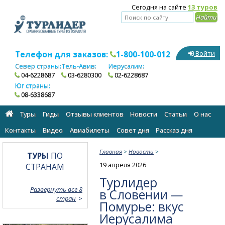
Сегодня на сайте
13 туров
Телефон для заказов:
1-800-100-012
Войти
Север страны:
Тель-Авив:
Иерусалим:
04-6228687
03-6280300
02-6228687
Юг страны:
08-6338687
Туры
Гиды
Отзывы клиентов
Новости
Статьи
О нас
Контакты
Видео
Авиабилеты
Cовет дня
Рассказ дня
Главная
>
Новости
>
ТУРЫ
ПО
19 апреля 2026
СТРАНАМ
Турлидер
Развернуть все 8
в Словении —
стран
Помурье: вкус
Иерусалима