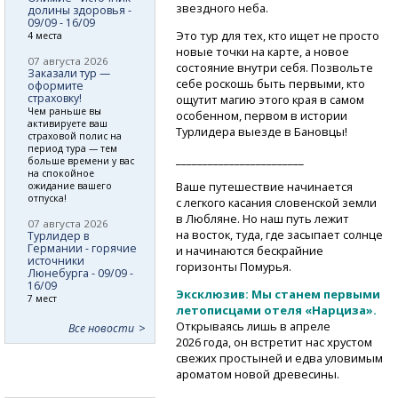
звездного неба.
долины здоровья -
09/09 - 16/09
Это тур для тех, кто ищет не просто
4 места
новые точки на карте, а новое
07 августа 2026
состояние внутри себя. Позвольте
Заказали тур —
себе роскошь быть первыми, кто
оформите
страховку!
ощутит магию этого края в самом
Чем раньше вы
особенном, первом в истории
активируете ваш
Турлидера выезде в Бановцы!
страховой полис на
период тура — тем
________________________
больше времени у вас
на спокойное
Ваше путешествие начинается
ожидание вашего
отпуска!
с легкого касания словенской земли
в Любляне. Но наш путь лежит
07 августа 2026
на восток, туда, где засыпает солнце
Турлидер в
Германии - горячие
и начинаются бескрайние
источники
горизонты Помурья.
Люнебурга - 09/09 -
16/09
Эксклюзив: Мы станем первыми
7 мест
летописцами отеля «Нарциза».
Открываясь лишь в апреле
Все новости
2026 года, он встретит нас хрустом
свежих простыней и едва уловимым
ароматом новой древесины.