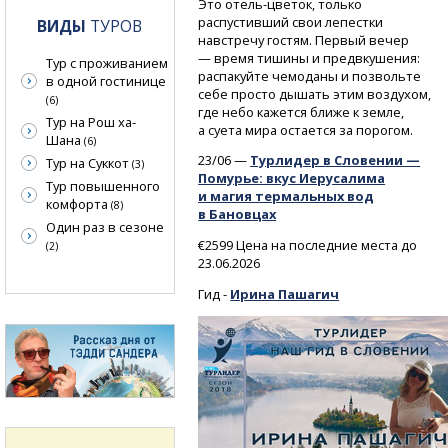
Это
отель-цветок,
только
распустивший свои лепестки
ВИДЫ
ТУРОВ
навстречу гостям. Первый вечер
— время тишины и предвкушения:
Тур с проживанием
распакуйте чемоданы и позвольте
в одной гостинице
себе просто дышать этим воздухом,
(6)
где небо кажется ближе к земле,
Тур на Рош ха-
а суета мира остается за порогом.
Шана
(6)
23/06 —
Турлидер в Словении —
Тур на Суккот
(3)
Помурье: вкус Иерусалима
Тур повышенного
и магия термальных вод
комфорта
(8)
в Бановцах
Один раз в сезоне
€2599 Цена на последние места до
(2)
23.06.2026
Гид -
Ирина Пашагич