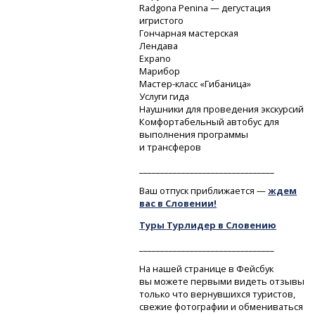
Radgona Penina — дегустация
игристого
Гончарная мастерская
Лендава
Expano
Марибор
Мастер-класс
«Гибаница»
Услуги гида
Наушники для проведения экскурсий
Комфортабельный автобус для
выполнения программы
и трансферов
________________________________
Ваш отпуск приближается —
ждем
вас в Словении!
Туры Турлидер в Словению
________________________________
На нашей странице в Фейсбук
вы можете первыми видеть отзывы
только что вернувшихся туристов,
свежие фотографии и обмениваться