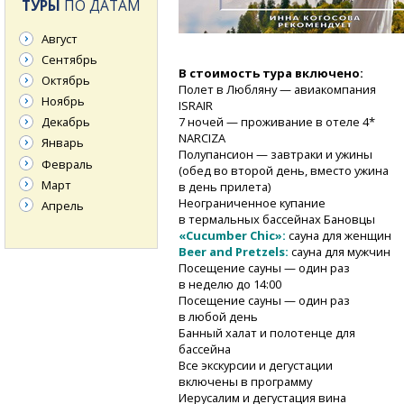
ТУРЫ
ПО ДАТАМ
Август
Сентябрь
В стоимость тура включено:
Октябрь
Полет в Любляну — авиакомпания
Ноябрь
ISRAIR
7 ночей — проживание в отеле 4*
Декабрь
NARCIZA
Январь
Полупансион — завтраки и ужины
Февраль
(обед во второй день, вместо ужина
Март
в день прилета)
Неограниченное купание
Апрель
в термальных бассейнах Бановцы
«Cucumber Chic»:
сауна для женщин
Beer and Pretzels:
сауна для мужчин
Посещение сауны — один раз
в неделю до 14:00
Посещение сауны — один раз
в любой день
Банный халат и полотенце для
бассейна
Все экскурсии и дегустации
включены в программу
Иерусалим и дегустация вина