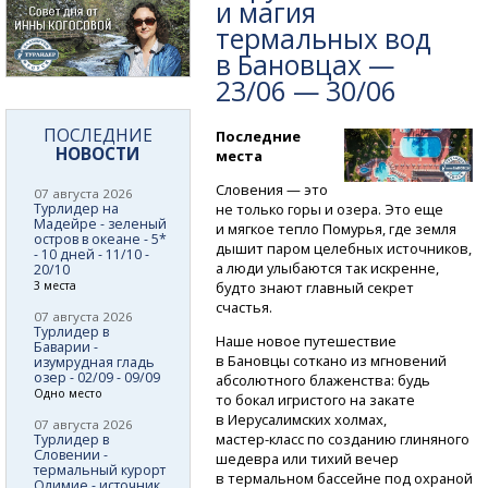
и магия
термальных вод
в Бановцах —
23/06 — 30/06
ПОСЛЕДНИЕ
Последние
НОВОСТИ
места
Словения — это
07 августа 2026
Турлидер на
не только горы и озера. Это еще
Мадейре - зеленый
и мягкое тепло Помурья, где земля
остров в океане - 5*
дышит паром целебных источников,
- 10 дней - 11/10 -
а люди улыбаются так искренне,
20/10
3 места
будто знают главный секрет
счастья.
07 августа 2026
Турлидер в
Наше новое путешествие
Баварии -
в Бановцы соткано из мгновений
изумрудная гладь
озер - 02/09 - 09/09
абсолютного блаженства: будь
Одно место
то бокал игристого на закате
в Иерусалимских холмах,
07 августа 2026
мастер-класс
по созданию глиняного
Турлидер в
Словении -
шедевра или тихий вечер
термальный курорт
в термальном бассейне под охраной
Олимие - источник