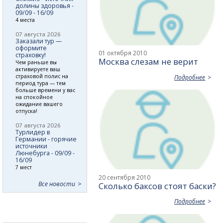
долины здоровья -
09/09 - 16/09
4 места
07 августа 2026
Заказали тур —
оформите
01 октября 2010
страховку!
Москва слезам не верит
Чем раньше вы
активируете ваш
страховой полис на
Подробнее
период тура — тем
больше времени у вас
на спокойное
ожидание вашего
отпуска!
07 августа 2026
Турлидер в
Германии - горячие
источники
Люнебурга - 09/09 -
16/09
7 мест
20 сентября 2010
Все новости
Сколько баксов стоят баски?
Подробнее