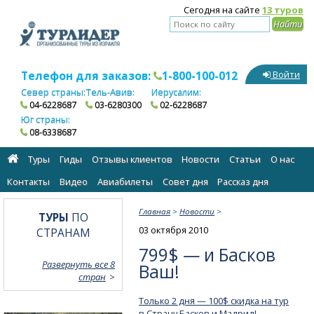
Сегодня на сайте
13 туров
Телефон для заказов:
1-800-100-012
Войти
Север страны:
Тель-Авив:
Иерусалим:
04-6228687
03-6280300
02-6228687
Юг страны:
08-6338687
Туры
Гиды
Отзывы клиентов
Новости
Статьи
О нас
Контакты
Видео
Авиабилеты
Cовет дня
Рассказ дня
Главная
>
Новости
>
ТУРЫ
ПО
03 октября 2010
СТРАНАМ
799$ — и Басков
Развернуть все 8
Ваш!
стран
Только 2 дня — 100$ скидка на тур
в Страну Басков и Мадрид!