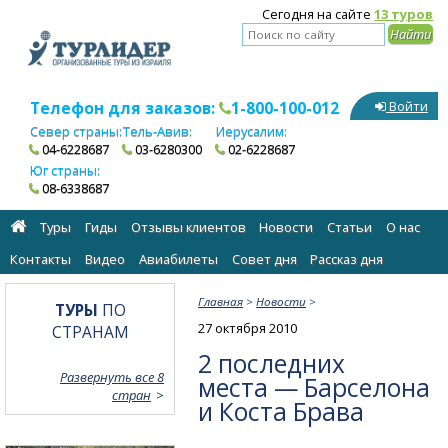
Сегодня на сайте
13 туров
Телефон для заказов:
1-800-100-012
Войти
Север страны:
Тель-Авив:
Иерусалим:
04-6228687
03-6280300
02-6228687
Юг страны:
08-6338687
Туры
Гиды
Отзывы клиентов
Новости
Статьи
О нас
Контакты
Видео
Авиабилеты
Cовет дня
Рассказ дня
Главная
>
Новости
>
ТУРЫ
ПО
27 октября 2010
СТРАНАМ
2 последних
Развернуть все 8
места — Барселона
стран
и Коста Брава