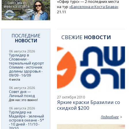
«Офир турс» — 2 последних места
на тур
«Барселона и Коста Брава»
21.11
ПОСЛЕДНИЕ
СВЕЖИЕ
НОВОСТИ
НОВОСТИ
06 августа 2026
Турлидер в
Словении -
термальный курорт
Олимие - источник
долины здоровья -
09/09 - 16/09
4 места
06 августа 2026
Совет дня —
Личный поход
27 октября 2010
Для нас это важно!
Яркие краски Бразилии со
скидкой $200
06 августа 2026
Турлидер на
Мадейре - зеленый
Подробнее
остров в океане - 5*
- 10 дней - 11/10 -
20/10