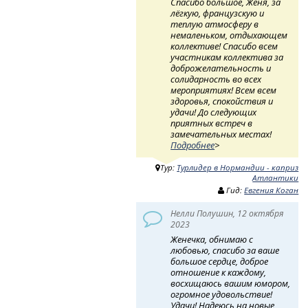
Спасибо большое, Женя, за
лёгкую, французскую и
теплую атмосферу в
немаленьком, отдыхающем
коллективе! Спасибо всем
участникам коллектива за
доброжелательность и
солидарность во всех
мероприятиях! Всем всем
здоровья, спокойствия и
удачи! До следующих
приятных встреч в
замечательных местах!
Подробнее
>
Тур:
Турлидер в Нормандии - каприз
Атлантики
Гид:
Евгения Коган
Нелли Полушин, 12 октября
2023
Женечка, обнимаю с
любовью, спасибо за ваше
большое сердце, доброе
отношение к каждому,
восхищаюсь вашим юмором,
огромное удовольствие!
Удачи! Надеюсь на новые