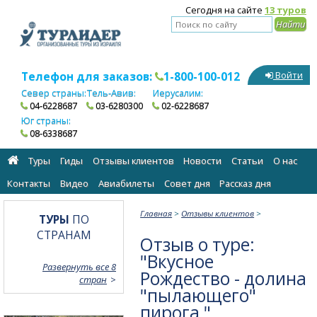
Сегодня на сайте
13 туров
Телефон для заказов:
1-800-100-012
Войти
Север страны:
Тель-Авив:
Иерусалим:
04-6228687
03-6280300
02-6228687
Юг страны:
08-6338687
Туры
Гиды
Отзывы клиентов
Новости
Статьи
О нас
Контакты
Видео
Авиабилеты
Cовет дня
Рассказ дня
Главная
>
Отзывы клиентов
>
ТУРЫ
ПО
СТРАНАМ
Отзыв о туре:
"Вкусное
Развернуть все 8
Рождество - долина
стран
"пылающего"
пирога "