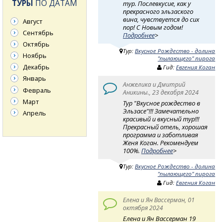
ТУРЫ
ПО ДАТАМ
тур. Послевкусие, как у
прекрасного эльзаского
вина, чувствуется до сих
Август
пор! С Новым годом!
Сентябрь
Подробнее
>
Октябрь
Тур:
Вкусное Рождество - долина
Ноябрь
"пылающего" пирога
Декабрь
Гид:
Евгения Коган
Январь
Анжелика и Дмитрий
Февраль
Аникины., 23 декабря 2024
Март
Тур "Вкусное рождество в
Эльзасе"!!! Замечательно
Апрель
красивый и вкусный тур!!!
Прекрасный отель, хорошая
программа и заботливая
Женя Коган. Рекомендуем
100%.
Подробнее
>
Тур:
Вкусное Рождество - долина
"пылающего" пирога
Гид:
Евгения Коган
Елена и Ян Вассерман, 01
октября 2024
Елена и Ян Вассерман 19