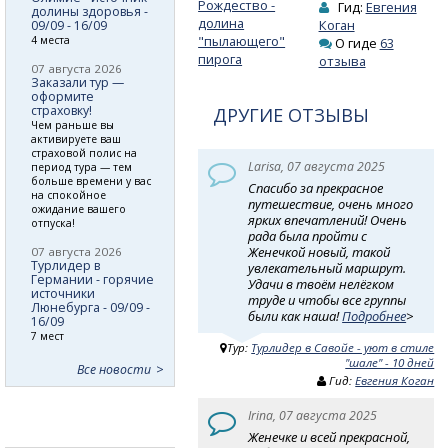
Рождество -
Гид:
Евгения
долины здоровья -
долина
Коган
09/09 - 16/09
"пылающего"
4 места
О гиде
63
пирога
отзыва
07 августа 2026
Заказали тур —
оформите
страховку!
ДРУГИЕ ОТЗЫВЫ
Чем раньше вы
активируете ваш
страховой полис на
Larisa, 07 августа 2025
период тура — тем
больше времени у вас
Спасибо за прекрасное
на спокойное
путешествие, очень много
ожидание вашего
ярких впечатлений! Очень
отпуска!
рада была пройти с
Женечкой новый, такой
07 августа 2026
Турлидер в
увлекательный маршрут.
Германии - горячие
Удачи в твоём нелёгком
источники
труде и чтобы все группы
Люнебурга - 09/09 -
были как наша!
Подробнее
>
16/09
7 мест
Тур:
Турлидер в Савойе - уют в стиле
"шале" - 10 дней
Все новости
Гид:
Евгения Коган
Irina, 07 августа 2025
Женечке и всей прекрасной,