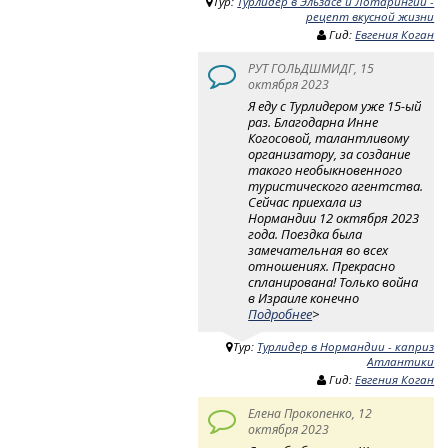
Тур:
Турлидер в Эльзасе и Лотарингии -
рецепт вкусной жизни
Гид:
Евгения Коган
РУТ ГОЛЬДШМИДГ, 15
октября 2023
Я еду с Турлидером уже 15-ый
раз. Благодарна Инне
Когосовой, талантливому
организатору, за создание
такого необыкновенного
туристического агентства.
Сейчас приехала из
Нормандии 12 октября 2023
года. Поездка была
замечательная во всех
отношениях. Прекрасно
спланирована! Только война
в Израиле конечно
Подробнее
>
Тур:
Турлидер в Нормандии - каприз
Атлантики
Гид:
Евгения Коган
Елена Прокопенко, 12
октября 2023