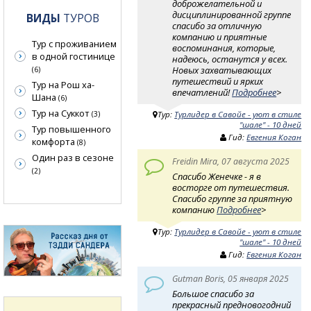
доброжелательной и
дисциплинированной группе
ВИДЫ
ТУРОВ
спасибо за отличную
компанию и приятные
Тур с проживанием
воспоминания, которые,
в одной гостинице
надеюсь, останутся у всех.
Новых захватывающих
(6)
путешествий и ярких
Тур на Рош ха-
впечатлений!
Подробнее
>
Шана
(6)
Тур на Суккот
Тур:
Турлидер в Савойе - уют в стиле
(3)
"шале" - 10 дней
Тур повышенного
Гид:
Евгения Коган
комфорта
(8)
Один раз в сезоне
Freidin Mira, 07 августа 2025
(2)
Спасибо Женечке - я в
восторге от путешествия.
Спасибо группе за приятную
компанию
Подробнее
>
Тур:
Турлидер в Савойе - уют в стиле
"шале" - 10 дней
Гид:
Евгения Коган
Gutman Boris, 05 января 2025
Большое спасибо за
прекрасный предновогодний