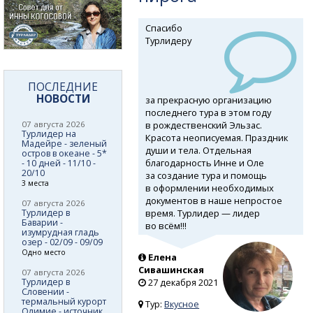
Спасибо
Турлидеру
ПОСЛЕДНИЕ
НОВОСТИ
за прекрасную организацию
последнего тура в этом году
в рождественский Эльзас.
07 августа 2026
Турлидер на
Красота неописуемая. Праздник
Мадейре - зеленый
души и тела. Отдельная
остров в океане - 5*
благодарность Инне и Оле
- 10 дней - 11/10 -
20/10
за создание тура и помощь
3 места
в оформлении необходимых
документов в наше непростое
07 августа 2026
время. Турлидер — лидер
Турлидер в
Баварии -
во всём!!!
изумрудная гладь
озер - 02/09 - 09/09
Одно место
Елена
Сивашинская
07 августа 2026
Турлидер в
27 декабря 2021
Словении -
термальный курорт
Тур:
Вкусное
Олимие - источник