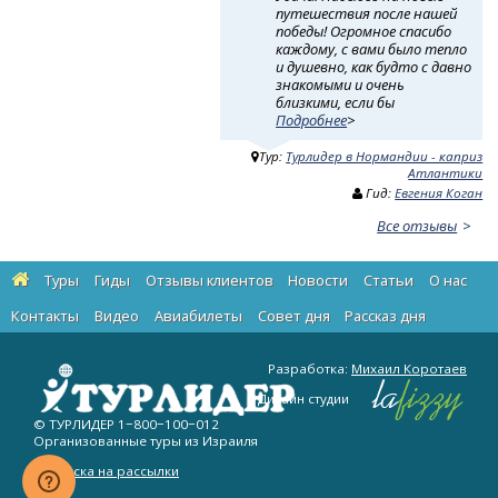
путешествия после нашей
победы! Огромное спасибо
каждому, с вами было тепло
и душевно, как будто с давно
знакомыми и очень
близкими, если бы
Подробнее
>
Тур:
Турлидер в Нормандии - каприз
Атлантики
Гид:
Евгения Коган
Все отзывы
Туры
Гиды
Отзывы клиентов
Новости
Статьи
О нас
Контакты
Видео
Авиабилеты
Cовет дня
Рассказ дня
Разработка:
Михаил Коротаев
Дизайн студии
© ТУРЛИДЕР
1−800−100−012
Организованные туры из Израиля
Подписка на рассылки