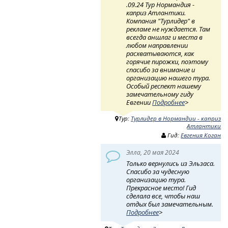
.09.24 Тур Нормандия -
каприз Атлантики.
Компания "Турлидер" в
рекламе не нуждается. Там
всегда аншлаг и места в
любом направлении
расхватываются, как
горячие пирожки, поэтому
спасибо за внимание и
организацию нашего тура.
Особый респект нашему
замечательному гиду
Евгении
Подробнее
>
Тур:
Турлидер в Нормандии - каприз
Атлантики
Гид:
Евгения Коган
Элла, 20 мая 2024
Только вернулись из Эльзаса.
Спасибо за чудесную
организацию тура.
Прекрасное место! Гид
сделала все, чтобы наш
отдых был замечательным.
Подробнее
>