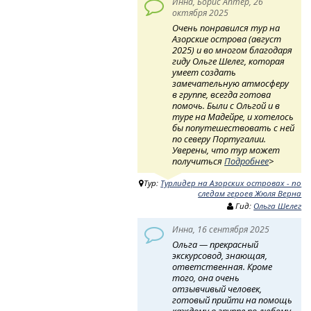
Инна, Борис Аптер, 26
октября 2025
Очень понравился тур на
Азорские острова (август
2025) и во многом благодаря
гиду Ольге Шелег, которая
умеет создать
замечательную атмосферу
в группе, всегда готова
помочь. Были с Ольгой и в
туре на Мадейре, и хотелось
бы попутешествовать с ней
по северу Португалии.
Уверены, что тур может
получиться
Подробнее
>
Тур:
Турлидер на Азорских островах - по
следам героев Жюля Верна
Гид:
Ольга Шелег
Инна, 16 сентября 2025
Ольга — прекрасный
экскурсовод, знающая,
ответственная. Кроме
того, она очень
отзывчивый человек,
готовый прийти на помощь