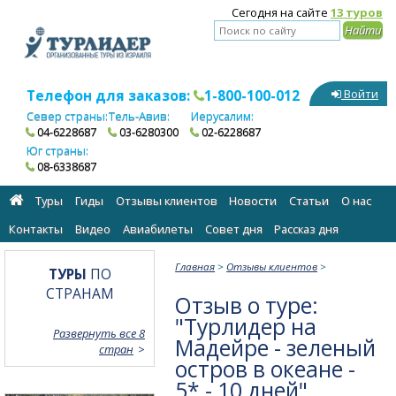
Сегодня на сайте
13 туров
Телефон для заказов:
1-800-100-012
Войти
Север страны:
Тель-Авив:
Иерусалим:
04-6228687
03-6280300
02-6228687
Юг страны:
08-6338687
Туры
Гиды
Отзывы клиентов
Новости
Статьи
О нас
Контакты
Видео
Авиабилеты
Cовет дня
Рассказ дня
Главная
>
Отзывы клиентов
>
ТУРЫ
ПО
СТРАНАМ
Отзыв о туре:
"Турлидер на
Развернуть все 8
Мадейре - зеленый
стран
остров в океане -
5* - 10 дней"