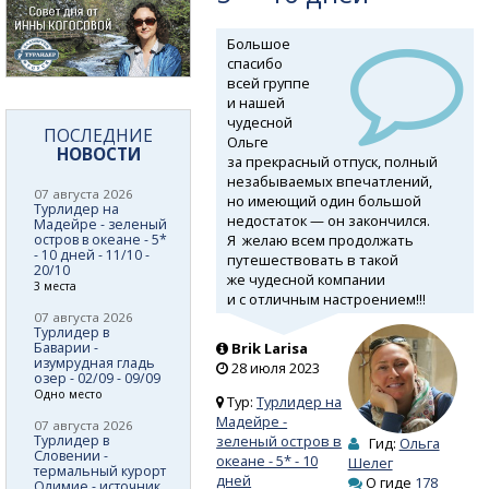
Большое
спасибо
всей группе
и нашей
чудесной
ПОСЛЕДНИЕ
Ольге
НОВОСТИ
за прекрасный отпуск, полный
незабываемых впечатлений,
07 августа 2026
но имеющий один большой
Турлидер на
недостаток — он закончился.
Мадейре - зеленый
Я желаю всем продолжать
остров в океане - 5*
- 10 дней - 11/10 -
путешествовать в такой
20/10
же чудесной компании
3 места
и с отличным настроением!!!
07 августа 2026
Турлидер в
Баварии -
Brik Larisa
изумрудная гладь
28 июля 2023
озер - 02/09 - 09/09
Одно место
Тур:
Турлидер на
Мадейре -
07 августа 2026
Турлидер в
зеленый остров в
Гид:
Ольга
Словении -
океане - 5* - 10
Шелег
термальный курорт
дней
О гиде
178
Олимие - источник