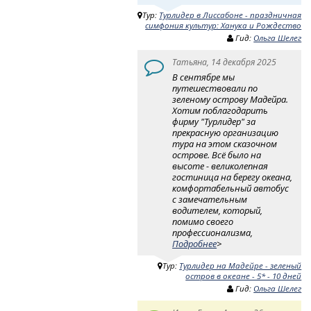
Тур:
Турлидер в Лиссабоне - праздничная
симфония культур: Ханука и Рождество
Гид:
Ольга Шелег
Татьяна, 14 декабря 2025
В сентябре мы
путешествовали по
зеленому острову Мадейра.
Хотим поблагодарить
фирму "Турлидер" за
прекрасную организацию
тура на этом сказочном
острове. Всё было на
высоте - великолепная
гостиница на берегу океана,
комфортабельный автобус
с замечательным
водителем, который,
помимо своего
профессионализма,
Подробнее
>
Тур:
Турлидер на Мадейре - зеленый
остров в океане - 5* - 10 дней
Гид:
Ольга Шелег