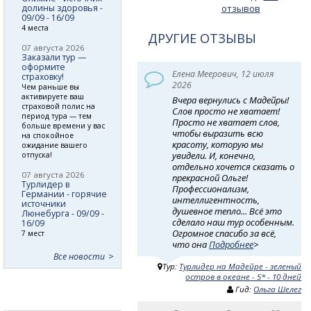
долины здоровья -
отзывов
09/09 - 16/09
4 места
ДРУГИЕ ОТЗЫВЫ
07 августа 2026
Заказали тур —
оформите
Елена Меерович, 12 июля
страховку!
2026
Чем раньше вы
активируете ваш
Вчера вернулись с Мадейры!
страховой полис на
Слов просто не хватает!
период тура — тем
Просто не хватает слов,
больше времени у вас
чтобы выразить всю
на спокойное
красоту, которую мы
ожидание вашего
увидели. И, конечно,
отпуска!
отдельно хочется сказать о
07 августа 2026
прекрасной Ольге!
Турлидер в
Профессионализм,
Германии - горячие
интеллигентность,
источники
душевное тепло... Всё это
Люнебурга - 09/09 -
сделало наш тур особенным.
16/09
Огромное спасибо за всё,
7 мест
что она
Подробнее
>
Все новости
Тур:
Турлидер на Мадейре - зеленый
остров в океане - 5* - 10 дней
Гид:
Ольга Шелег