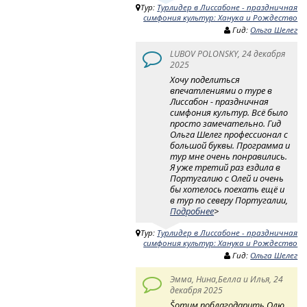
Тур:
Турлидер в Лиссабоне - праздничная
симфония культур: Ханука и Рождество
Гид:
Ольга Шелег
LUBOV POLONSKY, 24 декабря
2025
Хочу поделиться
впечатлениями о туре в
Лиссабон - праздничная
симфония культур. Всё было
просто замечательно. Гид
Ольга Шелег профессионал с
большой буквы. Программа и
тур мне очень понравились.
Я уже третий раз ездила в
Португалию с Олей и очень
бы хотелось поехать ещё и
в тур по северу Португалии,
Подробнее
>
Тур:
Турлидер в Лиссабоне - праздничная
симфония культур: Ханука и Рождество
Гид:
Ольга Шелег
Эмма, Нина,Белла и Илья, 24
декабря 2025
Šотим поблагодарить Олю