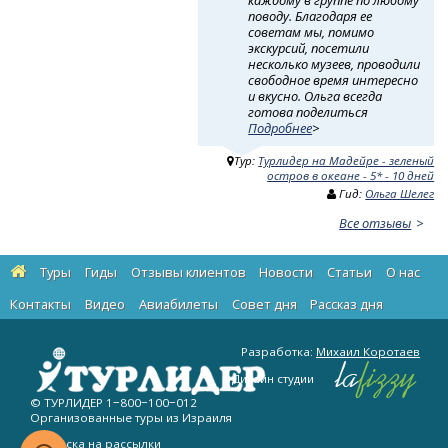
каждому в группе по любому
поводу. Благодаря ее
советам мы, помимо
экскурсий, посетили
несколько музеев, проводили
свободное время интересно
и вкусно. Ольга всегда
готова поделиться
Подробнее
>
Тур:
Турлидер на Мадейре - зеленый
остров в океане - 5* - 10 дней
Гид:
Ольга Шелег
Все отзывы
Туры
Гиды
Отзывы клиентов
Новости
Статьи
О нас
Контакты
Видео
Авиабилеты
Cовет дня
Рассказ дня
Разработка:
Михаил Коротаев
Дизайн студии
© ТУРЛИДЕР
1−800−100−012
Организованные туры из Израиля
Подписка на рассылки