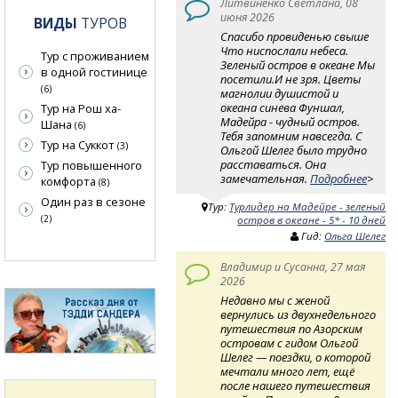
Литвиненко Светлана, 08
июня 2026
ВИДЫ
ТУРОВ
Спасибо провиденью свыше
Что ниспослали небеса.
Тур с проживанием
Зеленый остров в океане Мы
в одной гостинице
посетили.И не зря. Цветы
(6)
магнолии душистой и
океана синева Фуншал,
Тур на Рош ха-
Мадейра - чудный остров.
Шана
(6)
Тебя запомним навсегда. С
Тур на Суккот
(3)
Ольгой Шелег было трудно
расставаться. Она
Тур повышенного
замечательная.
Подробнее
>
комфорта
(8)
Один раз в сезоне
Тур:
Турлидер на Мадейре - зеленый
(2)
остров в океане - 5* - 10 дней
Гид:
Ольга Шелег
Владимир и Сусанна, 27 мая
2026
Недавно мы с женой
вернулись из двухнедельного
путешествия по Азорским
островам с гидом Ольгой
Шелег — поездки, о которой
мечтали много лет, ещё
после нашего путешествия