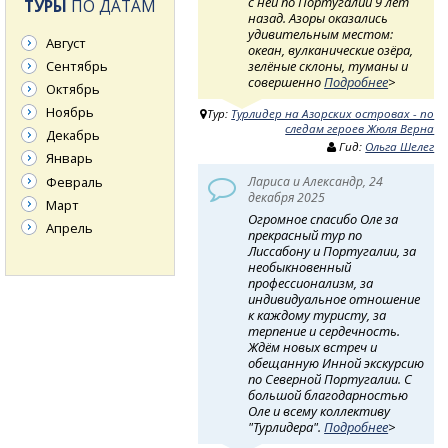
с ней по Португалии 9 лет
ТУРЫ
ПО ДАТАМ
назад. Азоры оказались
удивительным местом:
Август
океан, вулканические озёра,
зелёные склоны, туманы и
Сентябрь
совершенно
Подробнее
>
Октябрь
Ноябрь
Тур:
Турлидер на Азорских островах - по
следам героев Жюля Верна
Декабрь
Гид:
Ольга Шелег
Январь
Февраль
Лариса и Александр, 24
декабря 2025
Март
Огромное спасибо Оле за
Апрель
прекрасный тур по
Лиссабону и Португалии, за
необыкновенный
профессионализм, за
индивидуальное отношение
к каждому туристу, за
терпение и сердечность.
Ждём новых встреч и
обещанную Инной экскурсию
по Северной Португалии. С
большой благодарностью
Оле и всему коллективу
"Турлидера".
Подробнее
>