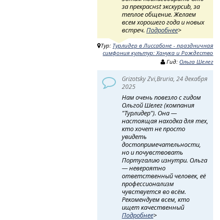
за прекраснst экскурсиb, за
теплое общение. Желаем
всем хорошего года и новых
встреч.
Подробнее
>
Тур:
Турлидер в Лиссабоне - праздничная
симфония культур: Ханука и Рождество
Гид:
Ольга Шелег
Grizotsky Zvi,Bruria, 24 декабря
2025
Нам очень повезло с гидом
Ольгой Шелег (компания
"Турлидер"). Она —
настоящая находка для тех,
кто хочет не просто
увидеть
достопримечательности,
но и почувствовать
Португалию изнутри. Ольга
— невероятно
ответственный человек, её
профессионализм
чувствуется во всём.
Рекомендуем всем, кто
ищет качественный
Подробнее
>