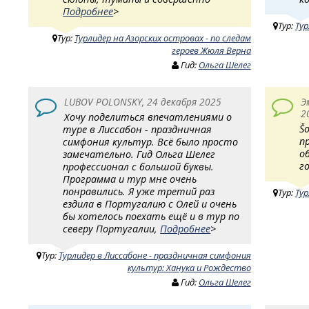
Подробнее
>
Тур:
Тур
Тур:
Турлидер на Азорских островах - по следам
героев Жюля Верна
Гид:
Ольга Шелег
LUBOV POLONSKY, 24 декабря 2025
Э
2
Хочу поделиться впечатлениями о
Š
туре в Лиссабон - праздничная
п
симфония культур. Всё было просто
о
замечательно. Гид Ольга Шелег
г
профессионал с большой буквы.
Программа и тур мне очень
понравились. Я уже третий раз
Тур:
Тур
ездила в Португалию с Олей и очень
бы хотелось поехать ещё и в тур по
северу Португалии,
Подробнее
>
Тур:
Турлидер в Лиссабоне - праздничная симфония
культур: Ханука и Рождество
Гид:
Ольга Шелег