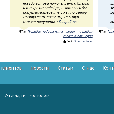
всегда готова помочь. Были с Ольгой
Б
и в туре на Мадейре, и хотелось бы
э
попутешествовать с ней по северу
м
Португалии. Уверены, что тур
и
может получиться
Подробнее
>
г
Тур:
Турлидер на Азорских островах - по следам
Тур:
Турл
героев Жюля Верна
Гид:
Ольга Шелег
 клиентов
Новости
Статьи
О нас
Конт
© ТУРЛИДЕР
1−800−100−012