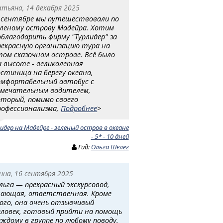
атьяна, 14 декабря 2025
 сентябре мы путешествовали по
еленому острову Мадейра. Хотим
облагодарить фирму "Турлидер" за
рекрасную организацию тура на
том сказочном острове. Всё было
а высоте - великолепная
остиница на берегу океана,
омфортабельный автобус с
амечательным водителем,
оторый, помимо своего
рофессионализма,
Подробнее
>
идер на Мадейре - зеленый остров в океане
- 5* - 10 дней
Гид:
Ольга Шелег
нна, 16 сентября 2025
льга — прекрасный экскурсовод,
нающая, ответственная. Кроме
ого, она очень отзывчивый
еловек, готовый прийти на помощь
аждому в группе по любому поводу.