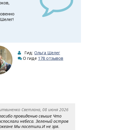
рков,
новенно
 Шелег!
Гид:
Ольга Шелег
О гиде
178 отзывов
итвиненко Светлана, 08 июня 2026
пасибо провиденью свыше Что
испослали небеса. Зеленый остров
 океане Мы посетили.И не зря.