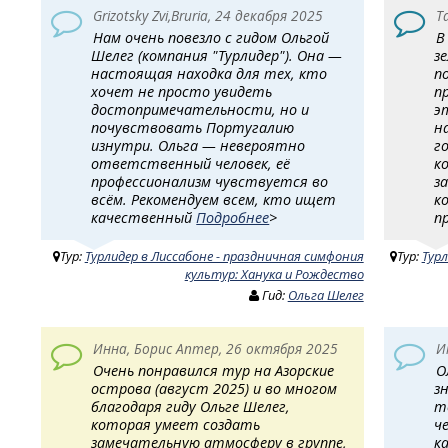
Grizotsky Zvi,Bruria, 24 декабря 2025
Т
Нам очень повезло с гидом Ольгой
В
Шелег (компания "Турлидер"). Она —
з
настоящая находка для тех, кто
п
хочет не просто увидеть
п
достопримечательности, но и
э
почувствовать Португалию
н
изнутри. Ольга — невероятно
г
ответственный человек, её
к
профессионализм чувствуется во
з
всём. Рекомендуем всем, кто ищет
к
качественный
Подробнее
>
п
Тур:
Турлидер в Лиссабоне - праздничная симфония
Тур:
Турл
культур: Ханука и Рождество
Гид:
Ольга Шелег
Инна, Борис Аптер, 26 октября 2025
И
Очень понравился тур на Азорские
О
острова (август 2025) и во многом
з
благодаря гиду Ольге Шелег,
т
которая умеет создать
ч
замечательную атмосферу в группе,
к