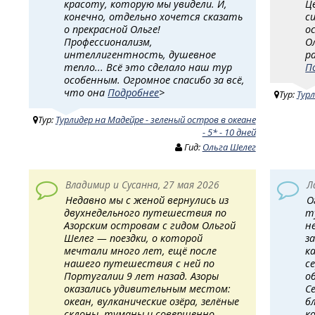
красоту, которую мы увидели. И,
Ц
конечно, отдельно хочется сказать
с
о прекрасной Ольге!
о
Профессионализм,
О
интеллигентность, душевное
р
тепло... Всё это сделало наш тур
П
особенным. Огромное спасибо за всё,
что она
Подробнее
>
Тур:
Турл
Тур:
Турлидер на Мадейре - зеленый остров в океане
- 5* - 10 дней
Гид:
Ольга Шелег
Владимир и Сусанна, 27 мая 2026
Л
Недавно мы с женой вернулись из
О
двухнедельного путешествия по
т
Азорским островам с гидом Ольгой
н
Шелег — поездки, о которой
з
мечтали много лет, ещё после
к
нашего путешествия с ней по
с
Португалии 9 лет назад. Азоры
о
оказались удивительным местом:
С
океан, вулканические озёра, зелёные
б
склоны, туманы и совершенно
к