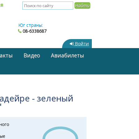
ов
Юг страны:
08-6338687
Войти
акты
Видео
Авиабилеты
Мадейре - зеленый
"
ного
ные