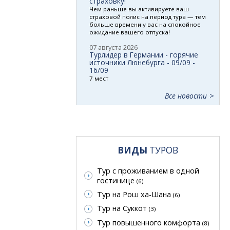
страховку!
Чем раньше вы активируете ваш
страховой полис на период тура — тем
больше времени у вас на спокойное
ожидание вашего отпуска!
07 августа 2026
Турлидер в Германии - горячие
источники Люнебурга - 09/09 -
16/09
7 мест
Все новости
ВИДЫ
ТУРОВ
Тур с проживанием в одной
гостинице
(6)
Тур на Рош ха-Шана
(6)
Тур на Суккот
(3)
Тур повышенного комфорта
(8)