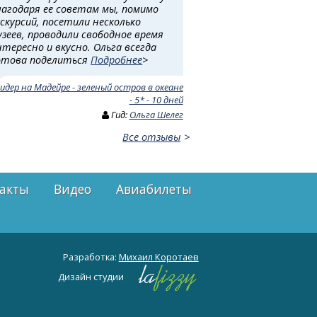
лагодаря ее советам мы, помимо
кскурсий, посетили несколько
узеев, проводили свободное время
нтересно и вкусно. Ольга всегда
отова поделиться
Подробнее
>
идер на Мадейре - зеленый остров в океане
- 5* - 10 дней
Гид:
Ольга Шелег
Все отзывы
акты
Видео
Авиабилеты
Разработка:
Михаил Коротаев
Дизайн студии