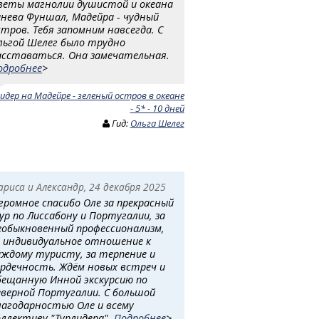
веты магнолии душистой и океана
инева Фуншал, Мадейра - чудный
стров. Тебя запомним навсегда. С
льгой Шелег было трудно
асставаться. Она замечательная.
одробнее
>
идер на Мадейре - зеленый остров в океане
- 5* - 10 дней
Гид:
Ольга Шелег
ариса и Александр, 24 декабря 2025
громное спасибо Оле за прекрасный
ур по Лиссабону и Португалии, за
еобыкновенный профессионализм,
а индивидуальное отношение к
аждому туристу, за терпение и
ердечность. Ждём новых встреч и
бещанную Инной экскурсию по
еверной Португалии. С большой
лагодарностью Оле и всему
оллективу "Турлидера".
Подробнее
>