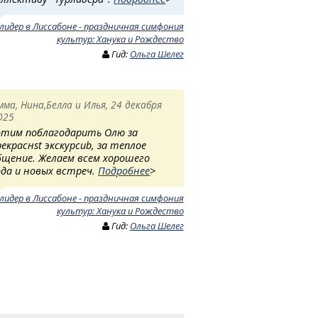
лидер в Лиссабоне - праздничная симфония
культур: Ханука и Рождество
Гид:
Ольга Шелег
мма, Нина,Белла и Илья, 24 декабря
025
отим поблагодарить Олю за
рекраснst экскурсиb, за теплое
бщение. Желаем всем хорошего
ода и новых встреч.
Подробнее
>
лидер в Лиссабоне - праздничная симфония
культур: Ханука и Рождество
Гид:
Ольга Шелег