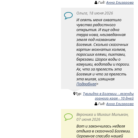
Гид:
Анна Елизарова
Ольга, 18 июня 2026
И опять меня охватило
чувство радостного
открытия. И еще одна
терра нова, неизведанная
земля под названием
Богемия. Сколько сказочных
картин мохнатых холмов,
поросших елями, пихтами,
березами. Шорох воды о
камушки, водопады и пороги.
Ах, что за прелесть эта
Богемия и что за прелесть
эта милая, изящная
Подробнее
>
Тур:
Турлидер в Богемии - легенды
горного края - 10 дней
Гид:
Анна Елизарова
Вероника и Михаил Мильман,
07 июня 2026
Вот и закончилась неделя
отдыха в сказочной Богемии.
Огромное спасибо нашей