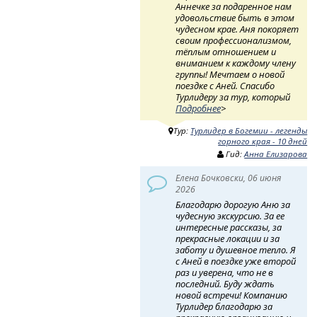
Аннечке за подаренное нам
удовольствие быть в этом
чудесном крае. Аня покоряет
своим профессионализмом,
тёплым отношением и
вниманием к каждому члену
группы! Мечтаем о новой
поездке с Аней. Спасибо
Турлидеру за тур, который
Подробнее
>
Тур:
Турлидер в Богемии - легенды
горного края - 10 дней
Гид:
Анна Елизарова
Елена Бочковски, 06 июня
2026
Благодарю дорогую Аню за
чудесную экскурсию. За ее
интересные рассказы, за
прекрасные локации и за
заботу и душевное тепло. Я
с Аней в поездке уже второй
раз и уверена, что не в
последний. Буду ждать
новой встречи! Компанию
Турлидер благодарю за