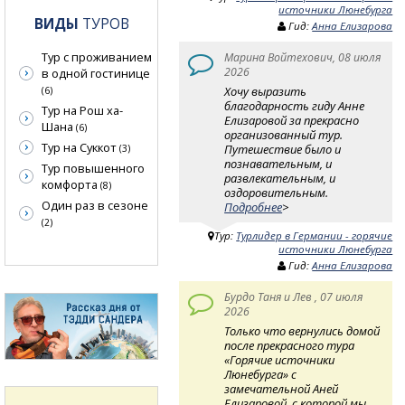
источники Люнебурга
ВИДЫ
ТУРОВ
Гид:
Анна Елизарова
Тур с проживанием
Марина Войтехович, 08 июля
2026
в одной гостинице
Хочу выразить
(6)
благодарность гиду Анне
Тур на Рош ха-
Елизаровой за прекрасно
Шана
(6)
организованный тур.
Тур на Суккот
Путешествие было и
(3)
познавательным, и
Тур повышенного
развлекательным, и
комфорта
(8)
оздоровительным.
Один раз в сезоне
Подробнее
>
(2)
Тур:
Турлидер в Германии - горячие
источники Люнебурга
Гид:
Анна Елизарова
Бурдо Таня и Лев , 07 июля
2026
Только что вернулись домой
после прекрасного тура
«Горячие источники
Люнебурга» с
замечательной Аней
Елизаровой, с которой мы