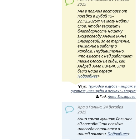
2025
Мы в полном восторге от
поездки в Дубай 15–
22.12.2025!!! Не могу найти
слов, чтобы выразить
благодарность нашему
экскурсоводу Анечке (Анне
Елизаровой) за её терпение,
внимание и заботу о
каждом. Неудивительно,
что вместе с ней работают
такие классные гиды, как
Андрей, Алла и Женя. Это
была наша первая
Подробнее
>
Тур:
Турлидер в Дубае - мираж в
пустыне, или "чудо в песках" - Ханука
Гид:
Анна Елизарова
Ира и Галина, 24 декабря
2025
Анна самая лучшая! Большое
ей спасибо! Эта поездка
навсегда останется в
нашей памяти.
Подробнее
>