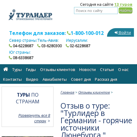
Сегодня на сайте
13 туров
Телефон для заказов:
1-800-100-012
Войти
Север страны:
Тель-Авив:
Иерусалим:
04-6228687
03-6280300
02-6228687
Юг страны:
08-6338687
Туры
Гиды
Отзывы клиентов
Новости
Статьи
О нас
Контакты
Видео
Авиабилеты
Cовет дня
Рассказ дня
Главная
>
Отзывы клиентов
>
ТУРЫ
ПО
СТРАНАМ
Отзыв о туре:
"Турлидер в
Развернуть все 8
Германии - горячие
стран
источники
Люнебурга "