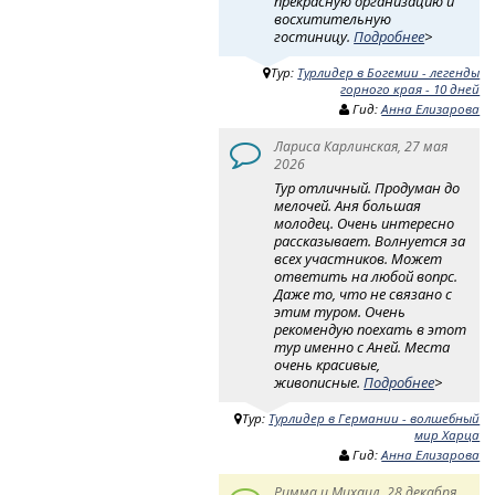
прекрасную организацию и
восхитительную
гостиницу.
Подробнее
>
Тур:
Турлидер в Богемии - легенды
горного края - 10 дней
Гид:
Анна Елизарова
Лариса Карлинская, 27 мая
2026
Тур отличный. Продуман до
мелочей. Аня большая
молодец. Очень интересно
рассказывает. Волнуется за
всех участников. Может
ответить на любой вопрс.
Даже то, что не связано с
этим туром. Очень
рекомендую поехать в этот
тур именно с Аней. Места
очень красивые,
живописные.
Подробнее
>
Тур:
Турлидер в Германии - волшебный
мир Харца
Гид:
Анна Елизарова
Римма и Михаил, 28 декабря