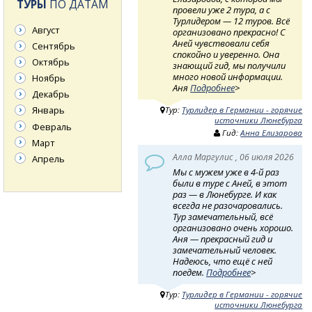
ТУРЫ
ПО ДАТАМ
провели уже 2 тура, а с
Турлидером — 12 туров. Всё
Август
организовано прекрасно! С
Аней чувствовали себя
Сентябрь
спокойно и уверенно. Она
Октябрь
знающий гид, мы получили
много новой информации.
Ноябрь
Аня
Подробнее
>
Декабрь
Январь
Тур:
Турлидер в Германии - горячие
источники Люнебурга
Февраль
Гид:
Анна Елизарова
Март
Алла Маргулис , 06 июля 2026
Апрель
Мы с мужем уже в 4-й раз
были в туре с Аней, в этот
раз — в Люнебурге. И как
всегда не разочаровались.
Тур замечательный, всё
организовано очень хорошо.
Аня — прекрасный гид и
замечательный человек.
Надеюсь, что ещё с ней
поедем.
Подробнее
>
Тур:
Турлидер в Германии - горячие
источники Люнебурга