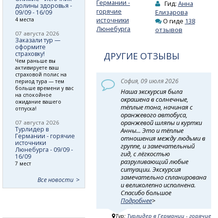
Германии -
Гид:
Анна
долины здоровья -
горячие
Елизарова
09/09 - 16/09
источники
4 места
О гиде
138
Люнебурга
отзывов
07 августа 2026
Заказали тур —
оформите
страховку!
ДРУГИЕ ОТЗЫВЫ
Чем раньше вы
активируете ваш
страховой полис на
София, 09 июля 2026
период тура — тем
больше времени у вас
Наша экскурсия была
на спокойное
окрашена в солнечные,
ожидание вашего
тёплые тона, начиная с
отпуска!
оранжевого автобуса,
оранжевой шляпы и куртки
07 августа 2026
Турлидер в
Анны... Это и тёплые
Германии - горячие
отношения между людьми в
источники
группе, и замечательный
Люнебурга - 09/09 -
гид, с лёгкостью
16/09
разруливающий любые
7 мест
ситуации. Экскурсия
замечательно спланирована
Все новости
и великолепно исполнена.
Спасибо большое
Подробнее
>
Тур:
Турлидер в Германии - горячие