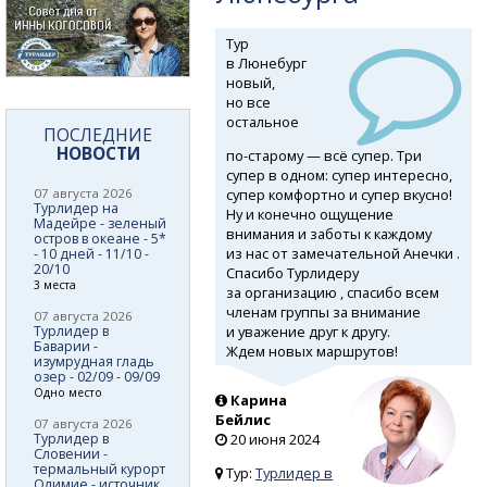
Тур
в Люнебург
новый,
но все
остальное
ПОСЛЕДНИЕ
НОВОСТИ
по-старому
— всё супер. Три
супер в одном: супер интересно,
супер комфортно и супер вкусно!
07 августа 2026
Турлидер на
Ну и конечно ощущение
Мадейре - зеленый
внимания и заботы к каждому
остров в океане - 5*
из нас от замечательной Анечки .
- 10 дней - 11/10 -
20/10
Спасибо Турлидеру
3 места
за организацию , спасибо всем
членам группы за внимание
07 августа 2026
и уважение друг к другу.
Турлидер в
Баварии -
Ждем новых маршрутов!
изумрудная гладь
озер - 02/09 - 09/09
Одно место
Карина
Бейлис
07 августа 2026
Турлидер в
20 июня 2024
Словении -
термальный курорт
Тур:
Турлидер в
Олимие - источник