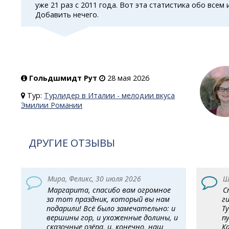
уже 21 раз с 2011 года. Вот эта статистика обо всем 
Добавить нечего.
Гольдшмидт Рут
28 мая 2026
Тур:
Турлидер в Италии - мелодии вкуса
Эмилии Романии
ДРУГИЕ ОТЗЫВЫ
Мира, Феликс, 30 июля 2026
Ш
Маргарита, спасибо вам огромное
С
за тот праздник, который вы нам
г
подарили! Всё было замечательно: и
Т
вершины гор, и ухоженные долины, и
п
сказочные озёра, и, конечно, наш
К