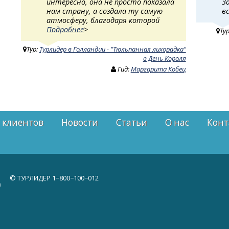
интересно, она не просто показала
З
нам страну, а создала ту самую
в
атмосферу, благодаря которой
Подробнее
>
Ту
Тур:
Турлидер в Голландии - "Тюльпанная лихорадка"
в День Короля
Гид:
Маргарита Кобец
 клиентов
Новости
Статьи
О нас
Конт
© ТУРЛИДЕР
1−800−100−012