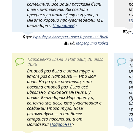
коллектив. Все Ваши рассказы были
п
очень интересны. Вы создали
М
прекрасную атмосферу в группе, и
с
мы это хорошо прочувствовали. Мы
П
благодарны
Подробнее
>
Тур:
Тур:
Турлидер в Австрии - пики Тироля - 11 дней
Гид:
Маргарита Кобец
Пархоменко Елена и Наталия, 30 июля
Ц
2026
Н
Второй раз была в этом туре, в
О
этот раз с Наталией — это моя
т
дочь. Ни разу не пожалела, что
к
поехала второй раз. Было всё
И
идеально, такое же мнение и у
п
дочки. Благодарим Маргариту и,
П
конечно же, всех, кто участвовал в
б
создании этого тура. Всем
с
рекомендуем — и от более
з
старшего поколения, и от
П
молодёжи!
Подробнее
>