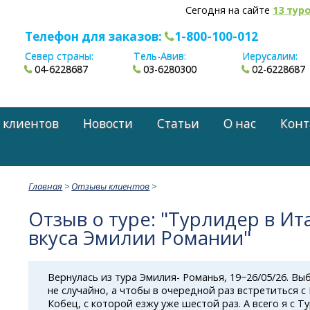
Сегодня на сайте
13 тур
Телефон для заказов:
1-800-100-012
Север страны:
Тель-Авив:
Иерусалим:
04-6228687
03-6280300
02-6228687
 клиентов
Новости
Статьи
О нас
Конт
Главная
>
Отзывы клиентов
>
Отзыв о туре: "Турлидер в Ит
вкуса Эмилии Романии"
Вернулась из тура Эмилия- Романья, 19−26/05/26. Вы
не случайно, а чтобы в очередной раз встретиться 
Кобец, с которой езжу уже шестой раз. А всего я с 