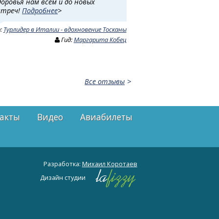
доровья нам всем и до новых
стреч!
Подробнее
>
р:
Турлидер в Италии - вдохновение Тосканы
Гид:
Маргарита Кобец
Все отзывы
акты
Видео
Авиабилеты
Разработка:
Михаил Коротаев
Дизайн студии