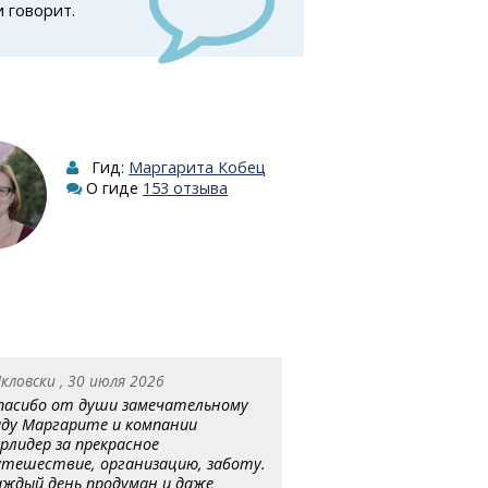
и говорит.
Гид:
Маргарита Кобец
О гиде
153 отзыва
кловски , 30 июля 2026
пасибо от души замечательному
иду Маргарите и компании
урлидер за прекрасное
утешествие, организацию, заботу.
аждый день продуман и даже