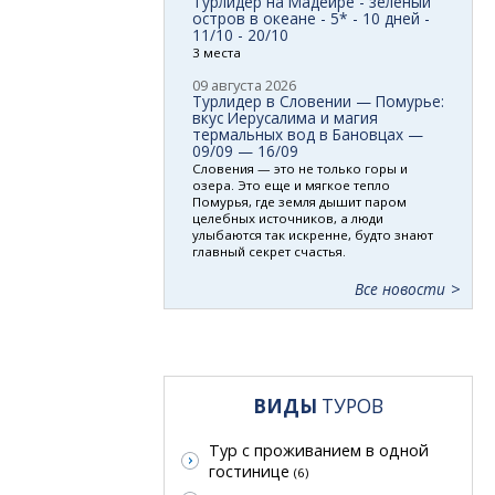
Турлидер на Мадейре - зеленый
остров в океане - 5* - 10 дней -
11/10 - 20/10
3 места
09 августа 2026
Турлидер в Словении — Помурье:
вкус Иерусалима и магия
термальных вод в Бановцах —
09/09 — 16/09
Словения — это не только горы и
озера. Это еще и мягкое тепло
Помурья, где земля дышит паром
целебных источников, а люди
улыбаются так искренне, будто знают
главный секрет счастья.
Все новости
ВИДЫ
ТУРОВ
Тур с проживанием в одной
гостинице
(6)