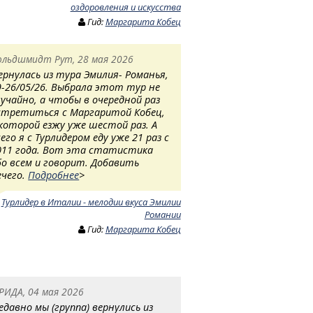
оздоровления и искусства
Гид:
Маргарита Кобец
ольдшмидт Рут, 28 мая 2026
ернулась из тура Эмилия- Романья,
9-26/05/26. Выбрала этот тур не
лучайно, а чтобы в очередной раз
стретиться с Маргаритой Кобец,
 которой езжу уже шестой раз. А
сего я с Турлидером еду уже 21 раз с
011 года. Вот эта статистика
бо всем и говорит. Добавить
ечего.
Подробнее
>
:
Турлидер в Италии - мелодии вкуса Эмилии
Романии
Гид:
Маргарита Кобец
РИДА, 04 мая 2026
едавно мы (группа) вернулись из