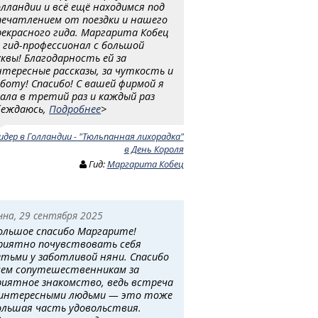
олландии и всё ещё находимся под
печатлением от поездки и нашего
рекрасного гида. Маргарита Кобец
 гид-профессионал с большой
уквы! Благодарность ей за
нтересные рассказы, за чуткость и
аботу! Спасибо! С вашей фирмой я
хала в третий раз и каждый раз
беждаюсь,
Подробнее
>
идер в Голландии - "Тюльпанная лихорадка"
в День Короля
Гид:
Маргарита Кобец
нна, 29 сентября 2025
ольшое спасибо Маргарите!
риятно почувствовать себя
етьми у заботливой няни. Спасибо
сем сопутешественникам за
риятное знакомство, ведь встреча
 интересными людьми — это тоже
ольшая часть удовольствия.