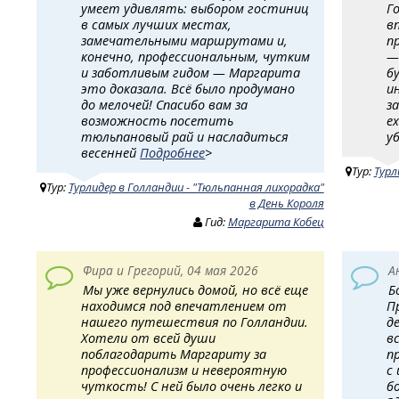
умеет удивлять: выбором гостиниц
Г
в самых лучших местах,
в
замечательными маршрутами и,
п
конечно, профессиональным, чутким
—
и заботливым гидом — Маргарита
б
это доказала. Всё было продумано
и
до мелочей! Спасибо вам за
з
возможность посетить
е
тюльпановый рай и насладиться
у
весенней
Подробнее
>
Тур:
Турл
Тур:
Турлидер в Голландии - "Тюльпанная лихорадка"
в День Короля
Гид:
Маргарита Кобец
Фира и Грегорий, 04 мая 2026
А
Мы уже вернулись домой, но всё еще
Б
находимся под впечатлением от
П
нашего путешествия по Голландии.
д
Хотели от всей души
в
поблагодарить Маргариту за
п
профессионализм и невероятную
с
чуткость! ​ С ней было очень легко и
б