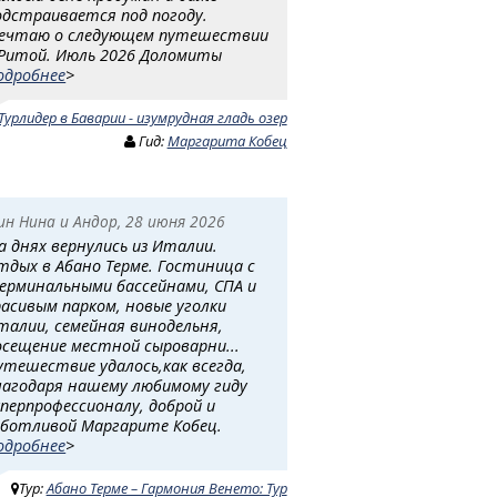
одстраивается под погоду.
ечтаю о следующем путешествии
 Ритой. Июль 2026 Доломиты
одробнее
>
Турлидер в Баварии - изумрудная гладь озер
Гид:
Маргарита Кобец
ин Нина и Андор, 28 июня 2026
а днях вернулись из Италии.
тдых в Абано Терме. Гостиница с
ерминальными бассейнами, СПА и
расивым парком, новые уголки
талии, семейная винодельня,
осещение местной сыроварни...
утешествие удалось,как всегда,
лагодаря нашему любимому гиду
уперпрофессионалу, доброй и
аботливой Маргарите Кобец.
одробнее
>
Тур:
Абано Терме – Гармония Венето: Тур