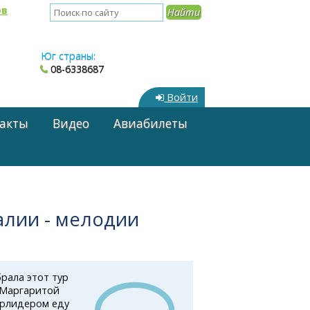
ов
Юг страны:
08-6338687
Войти
акты
Видео
Авиабилеты
алии - мелодии
брала этот тур
с Маргаритой
Турлидером еду