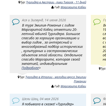
Тур:
Турлидер в Австрии - пики Тироля - 11 дней
Гид:
Маргарита Кобец
Ася и Зигмунд, 14 июня 2026
Г
В туре Эмилия-Романья с гидом
В
Маргаритой Кобец отметили 20-
1
летний юбилей Турлидера. Большое
с
спасибо за хорошую организацию и
в
выбор гидов , за интересный и
с
многообразный подбор исторических
в
, культурных и гастрономических
2
объектов этой области. Отдельное
о
спасибо Маргарите, которая своей
н
эмпатией, индивидуальным
Подробнее
>
Тур
Тур:
Турлидер в Италии - мелодии вкуса Эмилии
Романии
Гид:
Маргарита Кобец
Шели Шац, 04 мая 2026
Ф
Я побывала в сказке! «Турлидер»
Н