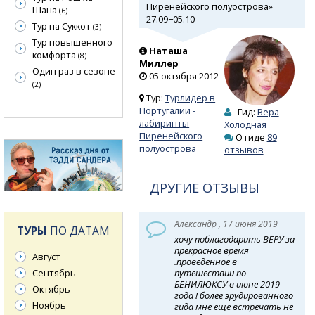
Пиренейского полуострова»
Шана
(6)
27.09−05.10
Тур на Суккот
(3)
Тур повышенного
Наташа
комфорта
(8)
Миллер
Один раз в сезоне
05 октября 2012
(2)
Тур:
Турлидер в
Португалии -
Гид:
Вера
лабиринты
Холодная
Пиренейского
О гиде
89
полуострова
отзывов
ДРУГИЕ ОТЗЫВЫ
Александр , 17 июня 2019
ТУРЫ
ПО ДАТАМ
хочу поблагодарить ВЕРУ за
прекрасное время
Август
.проведенное в
путешествии по
Сентябрь
БЕНИЛЮКСУ в июне 2019
Октябрь
года ! более эрудированного
Ноябрь
гида мне еще встречать не