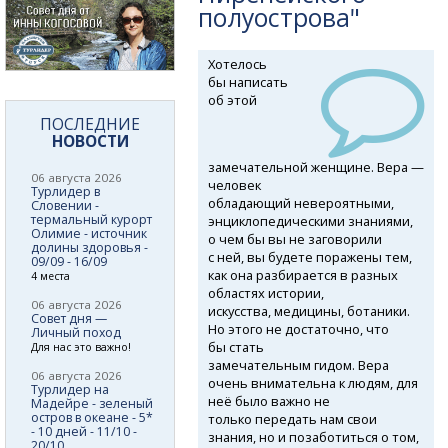
полуострова"
Хотелось
бы написать
об этой
ПОСЛЕДНИЕ
НОВОСТИ
замечательной женщине. Вера —
06 августа 2026
человек
Турлидер в
обладающий невероятными,
Словении -
термальный курорт
энциклопедическими знаниями,
Олимие - источник
о чем бы вы не заговорили
долины здоровья -
с ней, вы будете поражены тем,
09/09 - 16/09
как она разбирается в разных
4 места
областях истории,
06 августа 2026
искусства, медицины, ботаники.
Совет дня —
Но этого не достаточно, что
Личный поход
бы стать
Для нас это важно!
замечательным гидом. Вера
06 августа 2026
очень внимательна к людям, для
Турлидер на
неё было важно не
Мадейре - зеленый
остров в океане - 5*
только передать нам свои
- 10 дней - 11/10 -
знания, но и позаботиться о том,
20/10