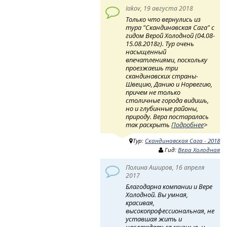
Iakov, 19 августа 2018
Только что вернулись из
тура "Скандинавская Сага" с
гидом Верой Холодной (04.08-
15.08.2018г). Тур очень
насыщенный
впечатлениями, поскольку
проезжаешь три
скандинавских страны-
Швецию, Данию и Норвегию,
причем не только
столичные города видишь,
но и глубинные районы,
природу. Вера постаралась
так раскрыть
Подробнее
>
Тур:
Скандинавская Сага - 2018
Гид:
Вера Холодная
Полина Аширов, 16 апреля
2017
Благодарна компании и Вере
Холодной. Вы умная,
красивая,
высокопрофессиональная, не
уставшая жить и
наслаждаться жизнью, и