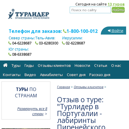
Сегодня на сайте
13 туров
Телефон для заказов:
1-800-100-012
Войти
Север страны:
Тель-Авив:
Иерусалим:
04-6228687
03-6280300
02-6228687
Юг страны:
08-6338687
Туры
Гиды
Отзывы клиентов
Новости
Статьи
О нас
Контакты
Видео
Авиабилеты
Cовет дня
Рассказ дня
Главная
>
Отзывы клиентов
>
ТУРЫ
ПО
СТРАНАМ
Отзыв о туре:
"Турлидер в
Развернуть все 8
Португалии -
стран
лабиринты
Пиренейского