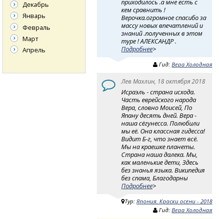
приходилось .а мне есть с
Декабрь
кем сравнить !
Январь
Верочка.огромное спасибо за
массу новых впечатлений и
Февраль
знаний .полученных в этом
Март
туре ! АЛЕКСАНДР .
Подробнее
>
Апрель
Гид:
Вера Холодная
Лев Махлин, 18 октября 2018
Исраэль - страна исхода.
Часть еврейского народа
Вера, словно Моисей, По
Япану десять дней. Вера -
наша сёгунесса. Полюбили
мы её. Она классная гидесса!
Видит Б-г, что знает всё.
Мы на краешке планеты.
Страна наша далека. Мы,
как маленькие дети, Здесь
без знанья языка. Википедия
без спама, Благодарны
Подробнее
>
Тур:
Япония. Краски осени - 2018
Гид:
Вера Холодная