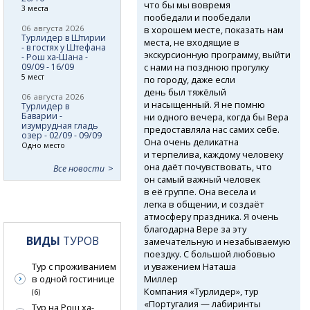
что бы мы вовремя
3 места
пообедали и пообедали
06 августа 2026
в хорошем месте, показать нам
Турлидер в Штирии
места, не входящие в
- в гостях у Штефана
экскурсионную программу, выйти
- Рош ха-Шана -
с нами на позднюю прогулку
09/09 - 16/09
5 мест
по городу, даже если
день был тяжёлый
06 августа 2026
и насыщенный. Я не помню
Турлидер в
Баварии -
ни одного вечера, когда бы Вера
изумрудная гладь
предоставляла нас самих себе.
озер - 02/09 - 09/09
Она очень деликатна
Одно место
и терпелива, каждому человеку
она даёт почувствовать, что
Все новости
он самый важный человек
в её группе. Она весела и
легка в общении, и создаёт
атмосферу праздника. Я очень
благодарна Вере за эту
ВИДЫ
ТУРОВ
замечательную и незабываемую
поездку. С большой любовью
и уважением Наташа
Тур с проживанием
Миллер
в одной гостинице
Компания «Турлидер», тур
(6)
«Португалия — лабиринты
Тур на Рош ха-