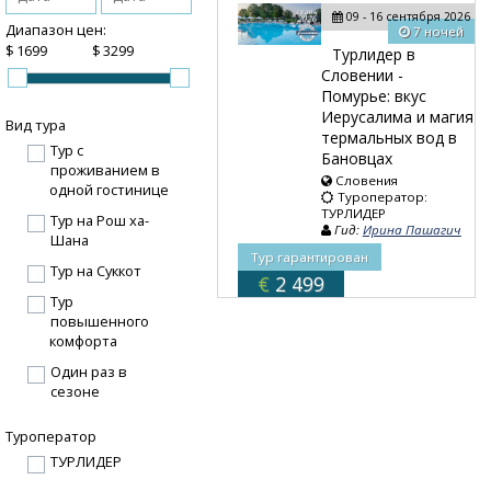
09 - 16 сентября 2026
Диапазон цен:
7 ночей
$
$
Турлидер в
Словении -
Помурье: вкус
Иерусалима и магия
Вид тура
термальных вод в
Тур с
Бановцах
проживанием в
Словения
одной гостинице
Туроператор:
ТУРЛИДЕР
Тур на Рош ха-
Гид:
Ирина Пашагич
Шана
Тур гарантирован
Тур на Суккот
€
2 499
Тур
повышенного
комфорта
Один раз в
сезоне
Туроператор
ТУРЛИДЕР