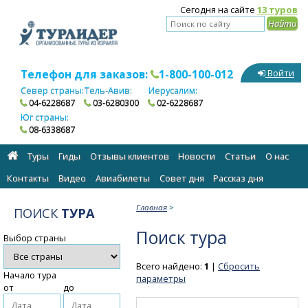
Сегодня на сайте
13 туров
Телефон для заказов:
1-800-100-012
Войти
Север страны:
Тель-Авив:
Иерусалим:
04-6228687
03-6280300
02-6228687
Юг страны:
08-6338687
Туры
Гиды
Отзывы клиентов
Новости
Статьи
О нас
Контакты
Видео
Авиабилеты
Cовет дня
Рассказ дня
Главная
>
ПОИСК
ТУРА
Поиск тура
Выбор страны
Всего найдено:
1
|
Сбросить
Начало тура
параметры
от
до