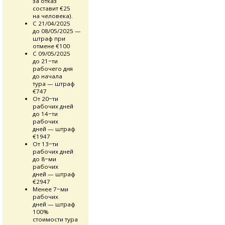
за отказ
составит €25
на человека).
С 21/04/2025
до 08/05/2025 —
штраф при
отмене €100
С 09/05/2025
до 21−ти
рабочего дня
до начала
тура — штраф
€747
От 20−ти
рабочих дней
до 14−ти
рабочих
дней — штраф
€1947
От 13−ти
рабочих дней
до 8−ми
рабочих
дней — штраф
€2947
Менее 7−ми
рабочих
дней — штраф
100%
стоимости тура