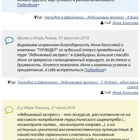
Подробнее
>
Тур:
Турлидер в Швейцарии - Ледниковый экспресс - 8 дней
Гид:
Инна Когосова
Ирина и Игорь Резник, 07 августа 2018
Выражаем искреннюю благодарность Инне Когосовой и
компании "ТУРЛИДЕР" за чудесный отпуск проведенный в
туре "Ледниковый экспресс" в Швейцарии. Большое спасибо
Инне за прекрасно спланированный маршрут, за ее тепло и
душевность. Хочется пожелать Инне и компании успехов и
процветания, а себе встретиться
Подробнее
>
Тур:
Турлидер в Швейцарии - Ледниковый экспресс - 7-10 дней - один раз в
сезоне
Гид:
Инна Когосова
Д-р Марк Лившиц, 27 июля 2016
«Ледниковый экспресс» – это экскурсия, рассчитанная не на
массового потребителя туристического ширпотреба (…
посмотрите налево… посмотрите направо…), а на
истинных ценителей высококачественного путешествия. В
нашей поездке гармонично сочетались познавание
окружающего мира и «буржуйский» отдых на минеральных