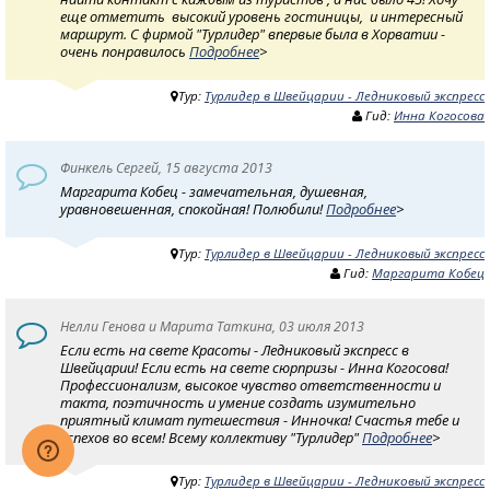
еще отметить высокий уровень гостиницы, и интересный
маршрут. С фирмой "Турлидер" впервые была в Хорватии -
очень понравилось
Подробнее
>
Тур:
Турлидер в Швейцарии - Ледниковый экспресс
Гид:
Инна Когосова
Финкель Сергей, 15 августа 2013
Маргарита Кобец - замечательная, душевная,
уравновешенная, спокойная! Полюбили!
Подробнее
>
Тур:
Турлидер в Швейцарии - Ледниковый экспресс
Гид:
Маргарита Кобец
Нелли Генова и Марита Таткина, 03 июля 2013
Если есть на свете Красоты - Ледниковый экспресс в
Швейцарии! Если есть на свете сюрпризы - Инна Когосова!
Профессионализм, высокое чувство ответственности и
такта, поэтичность и умение создать изумительно
приятный климат путешествия - Инночка! Счастья тебе и
успехов во всем! Всему коллективу "Турлидер"
Подробнее
>
Тур:
Турлидер в Швейцарии - Ледниковый экспресс