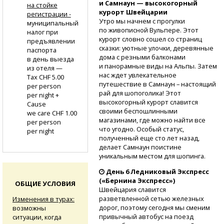
и Самнаун — высокогорный
на стойке
курорт Швейцарии
регистрации -
Утро мы начнем с прогулки
муниципальный
по живописной Вульпере. Этот
налог при
курорт словно сошел со страниц
предъявлении
сказки: уютные улочки, деревянные
паспорта
дома с резными балконами
в день выезда
и панорамные виды на Альпы. Затем
из отеля —
нас ждет увлекательное
Tax CHF 5.00
путешествие в Самнаун – настоящий
per person
рай для шопоголика! Этот
per night +
высокогорный курорт славится
Cause
своими беспошлинными
we care CHF 1.00
магазинами, где можно найти все
per person
что угодно. Особый статус,
per night
полученный еще сто лет назад,
делает Самнаун поистине
уникальным местом для шопинга.
День 6 Ледниковый Экспресс
(«Бернина Экспресс»)
ОБЩИЕ УСЛОВИЯ
Швейцария славится
разветвленной сетью железных
Изменения в турах:
дорог, поэтому сегодня мы сменим
возможны
привычный автобус на поезд
ситуации, когда