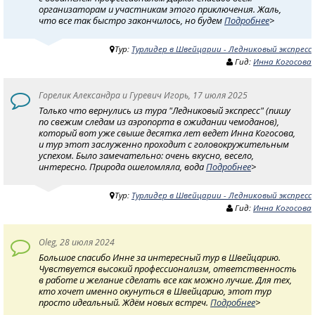
организаторам и участникам этого приключения. Жаль,
что все так быстро закончилось, но будем
Подробнее
>
Тур:
Турлидер в Швейцарии - Ледниковый экспресс
Гид:
Инна Когосова
Горелик Александра и Гуревич Игорь, 17 июля 2025
Только что вернулись из тура "Ледниковый экспресс" (пишу
по свежим следам из аэропорта в ожидании чемоданов),
который вот уже свыше десятка лет ведет Инна Когосова,
и тур этот заслуженно проходит с головокружительным
успехом. Было замечательно: очень вкусно, весело,
интересно. Природа ошеломляла, вода
Подробнее
>
Тур:
Турлидер в Швейцарии - Ледниковый экспресс
Гид:
Инна Когосова
Oleg, 28 июля 2024
Большое спасибо Инне за интересный тур в Швейцарию.
Чувствуется высокий профессионализм, ответственность
в работе и желание сделать все как можно лучше. Для тех,
кто хочет именно окунуться в Швейцарию, этот тур
просто идеальный. Ждём новых встреч.
Подробнее
>