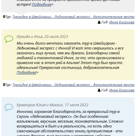
встреч!
Подробнее
>
Тур:
Турлидер в Швейцарии - Ледниковый экспресс - дополнительные места
Гид:
Инна Когосова
Ираида и Илья, 20 июля 2023
Мы очень долго мечтали заказать тур в Швейцарию -
Ледниковый экспресс с Инной! И вот это свершилось и все
оказалось еще лучше, чем мы думали. Благодарны самой
любимой и талантливой Инне, за то, что организовала и
привезла нас в этот рай в Альпах! Этот тур был просто
идеальным! Прекрасная гостиница, доброжелательная
Подробнее
>
Тур:
Турлидер в Швейцарии - Ледниковый экспресс - дополнительные места
Гид:
Инна Когосова
Кравецкие Юлия и Михаил, 17 июля 2022
Инночка, огромная благодарность за прекрасный тур в
Скуоль «Ледниковый экспресс». Он был особенным:
вальяжным, вкусным, веселым, познавательным. Сложно
возвращаться в быт и в реальность, но есть одно
смягчающее обстоятельство: конец путешествия - это
начало другого, ещё лучшего и увлекательнейшего.