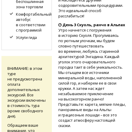
беспошлинная
оздоровительными процедурами.
зона торговли
Это идеальный способ
Комфортабельный
расслабиться!
автобус
в соответствии
День 3 Скуоль, ранчо в Альпах
с программой
Утро начнется с погружения
в историю Скуоля. Прогуливаясь
Услуги гида
по уютным улочкам, мы будем
словно путешествовать
во времени, любуясь старинной
архитектурой Энгадина. Каждый
уголок этого очаровательного
городка таит в себе уникальность.
ВНИМАНИЕ: в этом
Мы отыщем все источники
туре
минеральной воды, наполненной
не предусмотрена
силой гор, и наберем ее в свои
оплата
кружки. А затем нас ждет
дополнительных
незабываемое приключение
экскурсий. Все
на высокогорном ранчо!
экскурсии включены
Представьте: карета, мягкие пледы,
в стоимость тура
панорамные виды на Альпы
(кроме свободного
и грациозные лошади – все это
дня).
создаст атмосферу настоящей
Обращаем ваше
сказки.
внимание, что