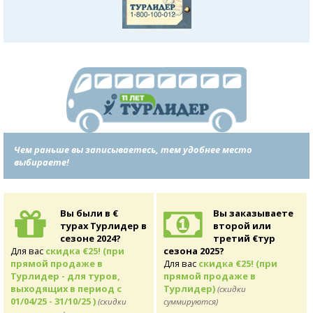
Чем раньше вы записываетесь, тем удобнее место
выбираете!
Вы были в €
Вы заказываете
турах Турлидер в
второй или
сезоне 2024?
третий €тур
Для вас
скидка €25! (при
сезона 2025?
прямой продаже в
Для вас
скидка €25! (при
Турлидер - для туров,
прямой продаже в
выходящих в период с
Турлидер)
(скидки
01/04/25 - 31/10/25 )
(скидки
суммируются)