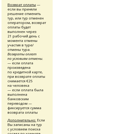
Возврат оплаты
—
если вы приняли
решение отменить
тур, или тур отменен
оператором, возврат
оплаты будет
выполнен через
21 рабочий день с
момента отмены
участия в туре/
отмены тура.
Возвраты оплат
по условиям отмены.
— если оплата
произведена
по кредитной карте,
при возврате оплаты
снимается €25
на человека
— если оплата была
выполнена
банковским
переводом —
фиксируется сумма
возврата оплаты
Дополнительно:
Если
Вы записаны на тур
с условием поиска
соседа по комнате,