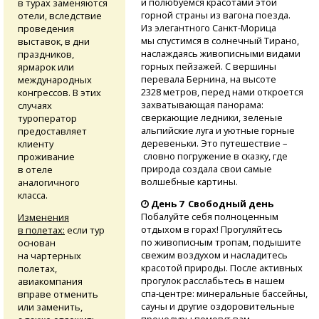
и полюбуемся красотами этой
в турах заменяются
горной страны из вагона поезда.
отели, вследствие
Из элегантного
Санкт-Морица
проведения
мы спустимся в солнечный Тирано,
выставок, в дни
наслаждаясь живописными видами
праздников,
горных пейзажей. С вершины
ярмарок или
перевала Бернина, на высоте
международных
2328 метров, перед нами откроется
конгрессов. В этих
захватывающая панорама:
случаях
сверкающие ледники, зеленые
туроператор
альпийские луга и уютные горные
предоставляет
деревеньки. Это путешествие –
клиенту
словно погружение в сказку, где
проживание
природа создала свои самые
в отеле
волшебные картины.
аналогичного
класса.
День 7 Свободный день
Побалуйте себя полноценным
Изменения
отдыхом в горах! Прогуляйтесь
в полетах:
если тур
по живописным тропам, подышите
основан
свежим воздухом и насладитесь
на чартерных
красотой природы. После активных
полетах,
прогулок расслабьтесь в нашем
авиакомпания
спа-центре:
минеральные бассейны,
вправе отменить
сауны и другие оздоровительные
или заменить,