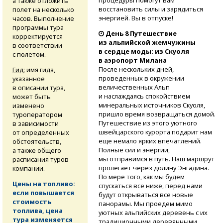
процедуры помогут вам
а также отложить
восстановить силы и зарядиться
полет на несколько
энергией. Вы в отпуске!
часов. Выполнение
программы тура
День 8 Путешествие
корректируется
из альпийской жемчужины
в соответствии
в сердце моды: из Скуоля
с полетом.
в аэропорт Милана
После нескольких дней,
Гид:
имя гида,
проведенных в окружении
указанное
величественных Альп
в описании тура,
и наслаждаясь спокойствием
может быть
минеральных источников Скуоля,
изменено
пришло время возвращаться домой.
туроператором
Путешествие из этого уютного
в зависимости
швейцарского курорта подарит нам
от определенных
еще немало ярких впечатлений.
обстоятельств,
Полные сил и энергии,
а также общего
мы отправимся в путь. Наш маршрут
расписания туров
пролегает через долину Энгадина.
компании.
По мере того, как мы будем
Цены на топливо:
спускаться все ниже, перед нами
если повышается
будут открываться все новые
стоимость
панорамы. Мы проедем мимо
топлива, цена
уютных альпийских деревень с их
тура изменяется
традиционными деревянными