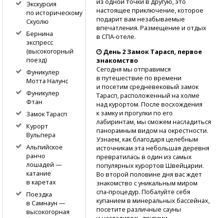
из одной точки в другую, это
Экскурсия
настоящее приключение, которое
по историческому
подарит вам незабываемые
Скуолю
впечатления. Размещение и отдых
Бернина
в СПА-отеле.
экспресс
(высокогорный
День 2 Замок Тарасп, первое
поезд)
знакомство
Сегодня мы отправимся
Фуникулер
в путешествие по времени
Мотта Налунс
и посетим средневековый замок
Фуникулер
Тарасп, расположенный на холме
Фтан
над курортом. После восхождения
к замку и прогулки по его
Замок Тарасп
лабиринтам, мы сможем насладиться
Курорт
панорамным видом на окрестности.
Вульпера
Узнаем, как благодаря целебным
Альпийское
источникам эта небольшая деревня
ранчо
превратилась в один из самых
лошадей —
популярных курортов Швейцарии.
катание
Во второй половине дня вас ждет
в каретах
знакомство с уникальным миром
спа-процедур.
Побалуйте себя
Поездка
купанием в минеральных бассейнах,
в Самнаун —
посетите различные сауны
высокогорная
и насладитесь другими