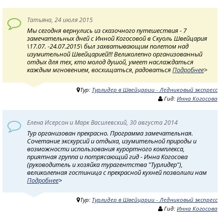
Татьяна, 24 июля 2015
Мы сегодня вернулись из сказочного путешествия - 7
замечательных дней с Инной Когосовой в Скуоль Швейцария
\17.07. -24.07.2015\ был захватывающим полетом над
изумительной Швейцарией!!! Великолепно организованный
отдых для тех, кто молод душой, умеет наслаждаться
каждым мгновением, восхищаться, радоваться
Подробнее
>
Тур:
Турлидер в Швейцарии - Ледниковый экспресс
Гид:
Инна Когосова
Елена Исерсон и Марк Василевский, 30 августа 2014
Тур организован прекрасно. Программа замечательная.
Сочетание экскурсий и отдыха, изумительной природы и
возможности использования курортного комплекса,
приятная группа и потрясающий гид - Инна Когосова
(руководитель и хозяйка турагентства "Турлидер"),
великолепная гостиница с прекрасной кухней позволили нам
Подробнее
>
Тур:
Турлидер в Швейцарии - Ледниковый экспресс
Гид:
Инна Когосова