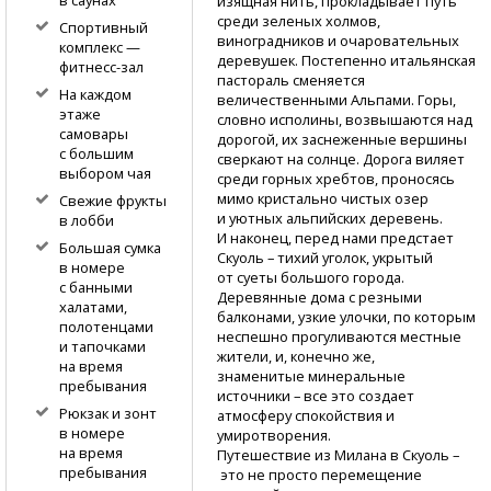
в саунах
изящная нить, прокладывает путь
среди зеленых холмов,
Спортивный
виноградников и очаровательных
комплекс —
деревушек. Постепенно итальянская
фитнесс-зал
пастораль сменяется
На каждом
величественными Альпами. Горы,
этаже
словно исполины, возвышаются над
самовары
дорогой, их заснеженные вершины
с большим
сверкают на солнце. Дорога виляет
выбором чая
среди горных хребтов, проносясь
мимо кристально чистых озер
Свежие фрукты
и уютных альпийских деревень.
в лобби
И наконец, перед нами предстает
Большая сумка
Скуоль – тихий уголок, укрытый
в номере
от суеты большого города.
с банными
Деревянные дома с резными
халатами,
балконами, узкие улочки, по которым
полотенцами
неспешно прогуливаются местные
и тапочками
жители, и, конечно же,
на время
знаменитые минеральные
пребывания
источники – все это создает
Рюкзак и зонт
атмосферу спокойствия и
в номере
умиротворения.
на время
Путешествие из Милана в Скуоль –
пребывания
это не просто перемещение