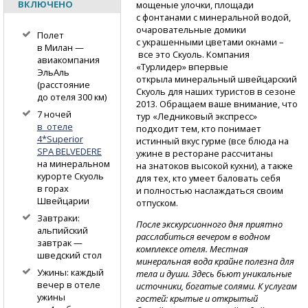
ВКЛЮЧЕНО
мощеные улочки, площади
с фонтанами с минеральной водой,
очаровательные домики
Полет
с украшенными цветами окнами –
в Милан —
все это Скуоль. Компания
авиакомпания
«Турлидер» впервые
ЭльАль
открыла минеральный швейцарский
(расстояние
Скуоль для наших туристов в сезоне
до отеля 300 км)
2013. Обращаем ваше внимание, что
7 ночей
тур «Ледниковый экспресс»
в отеле
подходит тем, кто понимает
4*Superior
истинный вкус гурме (все блюда на
SPA BELVEDERE
ужине в ресторане рассчитаны
на минеральном
на знатоков высокой кухни), а также
курорте Скуоль
для тех, кто умеет баловать себя
в горах
и полностью наслаждаться своим
Швейцарии
отпуском.
Завтраки:
После экскурсионного дня приятно
альпийский
расслабиться вечером в водном
завтрак —
комплексе отеля. Местная
шведский стол
минеральная вода крайне полезна для
Ужины: каждый
тела и души. Здесь бьют уникальные
вечер в отеле
источники, богатые солями. К услугам
ужины
гостей: крытые и открытый