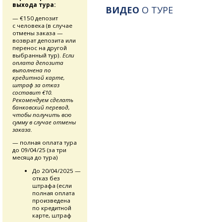
выхода тура:
ВИДЕО
О ТУРЕ
— €150 депозит
с человека (в случае
отмены заказа —
возврат депозита или
перенос на другой
выбранный тур).
Если
оплата депозита
выполнена по
кредитной карте,
штраф за отказ
составит €10.
Рекомендуем сделать
банковский перевод,
чтобы получить всю
сумму в случае отмены
заказа.
— полная оплата тура
до 09/04/25 (за три
месяца до тура)
До 20/04/2025 —
отказ без
штрафа (если
полная оплата
произведена
по кредитной
карте, штраф