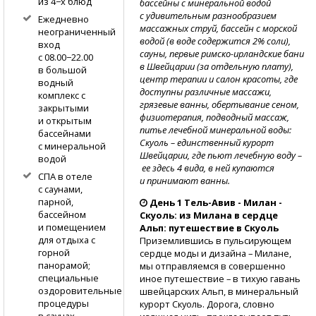
из 4−х блюд
бассейны с минеральной водой
с удивительным разнообразием
Ежедневно
массажных струй, бассейн с морской
неограниченный
водой (в воде содержится 2% соли),
вход
сауны, первые
римско-ирландские
бани
с 08.00−22.00
в Швейцарии (за отдельную плату),
в большой
центр терапии и салон красоты, где
водный
доступны различные массажи,
комплекс с
грязевые ванны, обертывание сеном,
закрытыми
физиотерапия, подводный массаж,
и открытым
питье лечебной минеральной воды:
бассейнами
Скуоль – единственный курорт
с минеральной
Швейцарии, где пьют лечебную воду –
водой
ее здесь 4 вида, в ней купаются
СПА в отеле
и принимают ванны.
с саунами,
парной,
День
1 Тель-Авив - Милан -
бассейном
Скуоль: из Милана в сердце
и помещением
Альп: путешествие в Скуоль
для отдыха с
Приземлившись в пульсирующем
горной
сердце моды и дизайна – Милане,
панорамой;
мы отправляемся в совершенно
специальные
иное путешествие – в тихую гавань
оздоровительные
швейцарских Альп, в минеральный
процедуры
курорт Скуоль. Дорога, словно