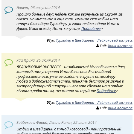
Нинель, 06 августа 2014
Прошло больше двух недель как мы вернулись из Скуоля ,из
сказки. Но мысленно я еще там. Именно сказка был наш
отпуск благодаря Турлидеру ,а главное благодаря Инне и
Дарко. И как всегда, Инна, хочу еще.
Подробнее
>
Тур:
Турлидер в Швейцарии - Ледниковый экспресс
Гид:
Инна Когосова
Кац Ирина, 26 июля 2014
ЛЕДНИКОВЫЙ ЭКСПРЕСС - незабываемо! Мы побывали в Раю,
который нам устроила Инна Когосова. Высочайший
профессионализм, умение создать в группе атмосферу
любви и доброжелательства, принять быстрое решение в
экстраординарной ситуации - всё это сделало наш отдых
лёгким и радостным, несмотря на трудное
Подробнее
>
Тур:
Турлидер в Швейцарии - Ледниковый экспресс
Гид:
Инна Когосова
Байбековы Фарид, Лена и Ронен, 22 июня 2014
Отдых в Швейцарии с Инной Когосовой - наш правильный
выбор в этом году! Великолепная природа, гостиница