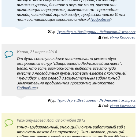
высокого уровня, богатое и вкусное меню, прекрасная
организация и программа , замечательно - прохладная
погода, чистейший горный воздух, профессионализм Инны
-вот составляющие хорошего отдыха!
Подробнее
>
Тур:
Турлидер в Швейцарии - Ледниковый экспресс
Гид:
Инна Когосова
Илона, 21 апреля 2014
От души советую и даже настоятельно рекомендую
отправится в тур "Шварцвальд и Ледниковый экспресс".
Благо, что есть возможность выбрать все это чудо
вместе и насладиться путешествием вместе с компанией
"Тур-лидер" и его главой и замечательным гидом Инной.
Замечательно продуманная программа, множество
Подробнее
>
Тур:
Турлидер в Швейцарии - Ледниковый экспресс
Гид:
Инна Когосова
Рахматуллаева Ида, 09 октября 2013
Инна - эрудированный, знающий и очень заботливый гид (
что очень важно для туристов!). Она - человек, умеющий
найти контакт с каждым из туристов , а нас было 45! Хочу