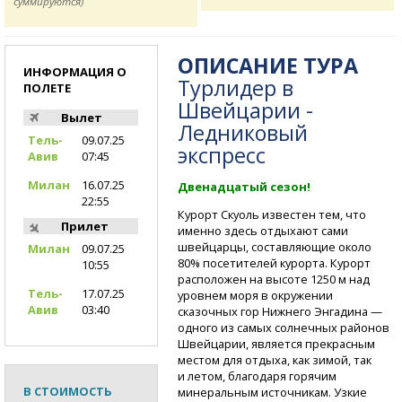
суммируются)
ОПИСАНИЕ ТУРА
ИНФОРМАЦИЯ О
Турлидер в
ПОЛЕТЕ
Швейцарии -
Вылет
Ледниковый
Тель-
09.07.25
экспресс
Авив
07:45
Милан
16.07.25
Двенадцатый сезон!
22:55
Курорт Скуоль известен тем, что
Прилет
именно здесь отдыхают сами
швейцарцы, составляющие около
Милан
09.07.25
80% посетителей курорта. Курорт
10:55
расположен на высоте 1250 м над
Тель-
17.07.25
уровнем моря в окружении
Авив
03:40
сказочных гор Нижнего Энгадина —
одного из самых солнечных районов
Швейцарии, является прекрасным
местом для отдыха, как зимой, так
и летом, благодаря горячим
В СТОИМОСТЬ
минеральным источникам. Узкие