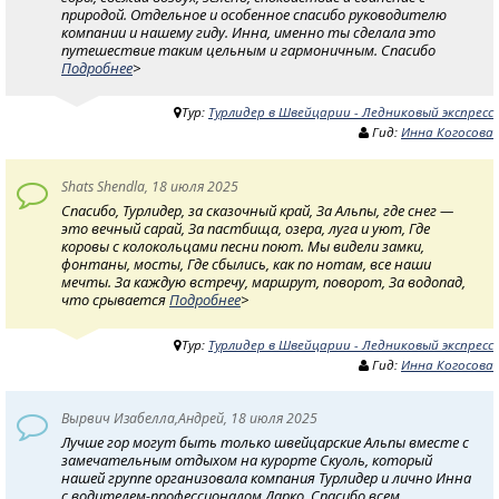
природой. Отдельное и особенное спасибо руководителю
компании и нашему гиду. Инна, именно ты сделала это
путешествие таким цельным и гармоничным. Спасибо
Подробнее
>
Тур:
Турлидер в Швейцарии - Ледниковый экспресс
Гид:
Инна Когосова
Shats Shendla, 18 июля 2025
Спасибо, Турлидер, за сказочный край, За Альпы, где снег —
это вечный сарай, За пастбища, озера, луга и уют, Где
коровы с колокольцами песни поют. Мы видели замки,
фонтаны, мосты, Где сбылись, как по нотам, все наши
мечты. За каждую встречу, маршрут, поворот, За водопад,
что срывается
Подробнее
>
Тур:
Турлидер в Швейцарии - Ледниковый экспресс
Гид:
Инна Когосова
Вырвич Изабелла,Андрей, 18 июля 2025
Лучше гор могут быть только швейцарские Альпы вместе с
замечательным отдыхом на курорте Скуоль, который
нашей группе организовала компания Турлидер и лично Инна
с водителем-профессионалом Дарко. Спасибо всем