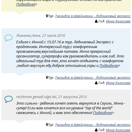
Подробнее
>
Тур:
Турлидер в Швейцарии - Ледниковый экспресс
Гид:
Инна Когосова
Ломанец Анна, 27 июля 2016
Ездила с Инной с 15.07.16 в тур. Ледниковый Экспресс с
продлением. Интересный тур,с комфортным
проживанием,вкуснейшим питаем. Инна прекрасный
организатор ,суперпрофи как рукововодитель и как гид. Это
идеальный тур для тех ,кто хочет отдыхать с комфортом
,любит вкусную еду,доброе отношение,горы и
Подробнее
>
Тур:
Турлидер в Швейцарии - Ледниковый экспресс
Гид:
Инна Когосова
rechtman genadi olga liel, 21 августа 2015
Это сильно - ребенок хочет опять вернутся в Скуоль, Инна -
супер! Если вам хочется все на уровне "top of the world"
свяжитесь с Инной, и вам это обеспечено!
Подробнее
>
Тур:
Турлидер в Швейцарии - Ледниковый экспресс
Гид:
Инна Когосова