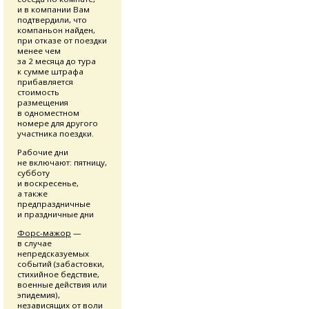
и в компании Вам
подтвердили, что
компаньон найден,
при отказе от поездки
менее чем
за 2 месяца до тура
к сумме штрафа
прибавляется
стоимость
размещения
в одноместном
номере для другого
участника поездки.
Рабочие дни
не включают: пятницу,
субботу
и воскресенье,
а также
предпраздничные
и праздничные дни
Форс-мажор
—
в случае
непредсказуемых
событий (забастовки,
стихийное бедствие,
военные действия или
эпидемия),
независящих от воли