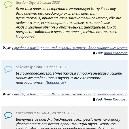
Gordon Olga, 20 июля 2023
Всем нам повезло встретить гениальную Инну Когосову.
Это именно она создала уникальный концепт
путешествия, привезла нас в замечательное место, где мы
неделю жили , если говорить на сленге, жизнью белых
людей. Жизнью обычных обеспеченных швейцарцев. О нас
прекрасно заботился персонал отеля, а Инна относилась
Подробнее
>
Тур:
Турлидер в Швейцарии - Ледниковый экспресс - дополнительные места
Гид:
Инна Когосова
Sokolovsky Elena, 19 июля 2023
Было здорово,весело. Инне желаем с той же энергией искать
новые места для новых туров, а мы уже готовы
присоединиться
Подробнее
>
Тур:
Турлидер в Швейцарии - Ледниковый экспресс - дополнительные места
Гид:
Инна Когосова
Светлана и Михаил , 20 июля 2023
Вернулись из поездки "Ледниковый экспресс", получили массу
удовольствия от места, организаниции тура. Огромное
спасибо Инне за прекрасно проведенное время. До новых