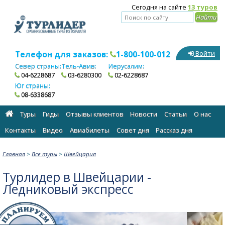
Сегодня на сайте
13 туров
Телефон для заказов:
1-800-100-012
Войти
Север страны:
Тель-Авив:
Иерусалим:
04-6228687
03-6280300
02-6228687
Юг страны:
08-6338687
Туры
Гиды
Отзывы клиентов
Новости
Статьи
О нас
Контакты
Видео
Авиабилеты
Cовет дня
Рассказ дня
Главная
>
Все туры
>
Швейцария
Турлидер в Швейцарии -
Ледниковый экспресс