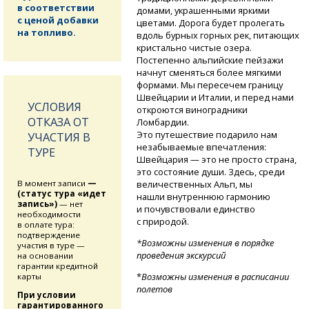
в соответствии
домами, украшенными яркими
с ценой добавки
цветами. Дорога будет пролегать
на топливо.
вдоль бурных горных рек, питающих
кристально чистые озера.
Постепенно альпийские пейзажи
начнут сменяться более мягкими
формами. Мы пересечем границу
Швейцарии и Италии, и перед нами
УСЛОВИЯ
откроются виноградники
ОТКАЗА ОТ
Ломбардии.
Это путешествие подарило нам
УЧАСТИЯ В
незабываемые впечатления:
ТУРЕ
Швейцария — это не просто страна,
это состояние души. Здесь, среди
величественных Альп, мы
В момент записи
—
(статус тура «идет
нашли внутреннюю гармонию
запись»)
— нет
и почувствовали единство
необходимости
с природой.
в оплате тура:
подтверждение
*Возможны изменения в порядке
участия в туре —
проведения экскурсий
на основании
гарантии кредитной
*
Возможны изменения в расписании
карты
полетов
При условии
гарантированного