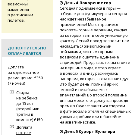
День 4 Покорение гор
возможны
Сегодня поднимаемся в горы —
изменения
в Скуоле два фуникулера, и сегодня
в расписании
нас ждет незабываемое
полетов.
приключение! Мы отправимся
покорять горные вершины, каждая
из которых таит в себе уникальную
красоту. Легкий поход позволит нам
насладиться живописными
ДОПОЛНИТЕЛЬНО
пейзажами, чистым горным
ОПЛАЧИВАЕТСЯ
воздухом и ощутить единение
с природой. Представьте: вы стоите
Доплата
на вершине мира, ветер играет
за одноместное
в волосах, а внизу раскинулась
размещение: €350
панорама, которая захватывает дух.
(7 ночей)
Это будет день, полный ярких
эмоций и незабываемых
Скидка
впечатлений! Во второй половине
на ребенка
дня вы можете отдохнуть, проведя
до 15 лет
время в Скуоле: заняться спортом
(второй или
в фитнес-зале
отеля на специальных
третий в
уроках аэробики или в бассейне
комнате) €150
на аквагимнастике.
Доплата
День 5 Курорт Вульпера
в отеле