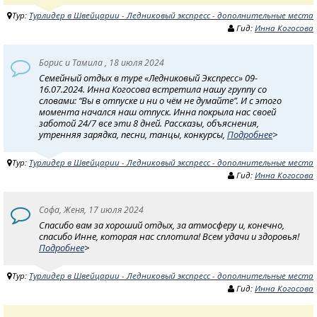
Тур:
Турлидер в Швейцарии - Ледниковый экспресс - дополнительные места
Гид:
Инна Когосова
Борис и Тамила , 18 июля 2024
Семейный отдых в туре «Ледниковый Экспресс» 09-
16.07.2024. Инна Когосова встретила нашу группу со
словами: “Вы в отпуске и ни о чём не думайте”. И с этого
момента начался наш отпуск. Инна покрыла нас своей
заботой 24/7 все эти 8 дней. Рассказы, объяснения,
утренняя зарядка, песни, танцы, конкурсы,
Подробнее
>
Тур:
Турлидер в Швейцарии - Ледниковый экспресс - дополнительные места
Гид:
Инна Когосова
Софа, Женя, 17 июля 2024
Спасибо вам за хороший отдых, за атмосферу и, конечно,
спасибо Инне, которая нас сплотила! Всем удачи и здоровья!
Подробнее
>
Тур:
Турлидер в Швейцарии - Ледниковый экспресс - дополнительные места
Гид:
Инна Когосова