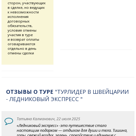
сторон, участвующих
в сделке, но ведущих
к невозможности
исполнения
договорных
обязательств,
условия отмены
участия в туре
и возврат оплаты
оговариваются
отдельно в день
отмены сделки
ОТЗЫВЫ О ТУРЕ
"ТУРЛИДЕР В ШВЕЙЦАРИИ
- ЛЕДНИКОВЫЙ ЭКСПРЕСС "
Татьяна Калманович, 22 июля 2025
«Ледниковый экспресс» -это путешествие стало
настоящим подарком — отдыхом для души и тела. Тишина,
горы, свежий воздух, зелень, спокойствие и единение с