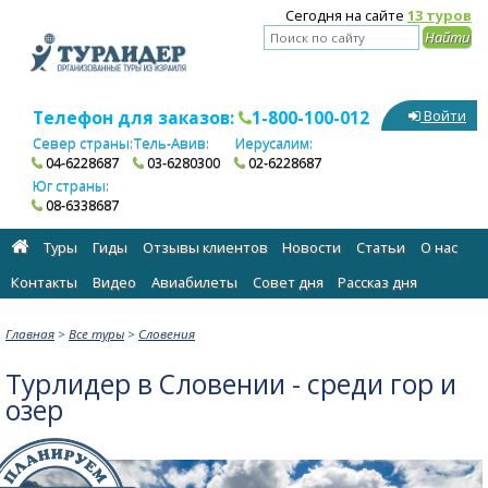
Сегодня на сайте
13 туров
Телефон для заказов:
1-800-100-012
Войти
Север страны:
Тель-Авив:
Иерусалим:
04-6228687
03-6280300
02-6228687
Юг страны:
08-6338687
Туры
Гиды
Отзывы клиентов
Новости
Статьи
О нас
Контакты
Видео
Авиабилеты
Cовет дня
Рассказ дня
Главная
>
Все туры
>
Словения
Турлидер в Словении - среди гор и
озер