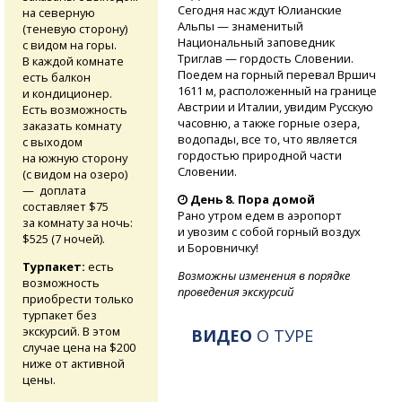
Сегодня нас ждут Юлианские
на северную
Альпы — знаменитый
(теневую сторону)
Национальный заповедник
с видом на горы.
Триглав — гордость Словении.
В каждой комнате
Поедем на горный перевал Вршич
есть балкон
1611 м, расположенный на границе
и кондиционер.
Австрии и Италии, увидим Русскую
Есть возможность
часовню, а также горные озера,
заказать комнату
водопады, все то, что является
с выходом
гордостью природной части
на южную сторону
Словении.
(с видом на озеро)
— доплата
День 8. Пора домой
составляет $75
Рано утром едем в аэропорт
за комнату за ночь:
и увозим с собой горный воздух
$525 (7 ночей).
и Боровничку!
Турпакет:
есть
Возможны изменения в порядке
возможность
проведения экскурсий
приобрести только
турпакет без
экскурсий. В этом
ВИДЕО
О ТУРЕ
случае цена на $200
ниже от активной
цены.