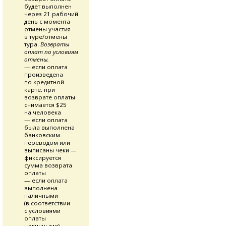
будет выполнен
через 21 рабочий
день с момента
отмены участия
в туре/отмены
тура.
Возвраты
оплат по условиям
отмены.
— если оплата
произведена
по кредитной
карте, при
возврате оплаты
снимается $25
на человека
— если оплата
была выполнена
банковским
переводом или
выписаны чеки —
фиксируется
сумма возврата
оплаты
— если оплата
выполнена
наличными
(в соответствии
с условиями
оплаты
наличными) —