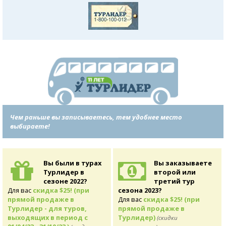
Чем раньше вы записываетесь, тем удобнее место
выбираете!
Вы были в турах
Вы заказываете
Турлидер в
второй или
сезоне 2022?
третий тур
Для вас
скидка $25! (при
сезона 2023?
прямой продаже в
Для вас
скидка $25! (при
Турлидер - для туров,
прямой продаже в
выходящих в период с
Турлидер)
(скидки