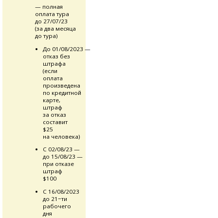
— полная
оплата тура
до 27/07/23
(за два месяца
до тура)
До 01/08/2023 —
отказ без
штрафа
(если
оплата
произведена
по кредитной
карте,
штраф
за отказ
составит
$25
на человека)
С 02/08/23 —
до 15/08/23 —
при отказе
штраф
$100
С 16/08/2023
до 21−ти
рабочего
дня