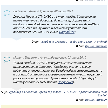
Надежда и Леонид Кричевер, 08 июля 2021
Дорогая Ирочка! СПАСИБО за супер-поездку! Удивлялся за
такое терпение и доброту, да и... ласку, да,слов нет-
профессионал!!! Удовольствие -выше словенских Альп-Юли-
анских! Всего наилучшего и всяческих успехов!!Ваш
подопечный Леонид.СПАСИБО!!!
Подробнее
>
Тур:
Турлидер в Словении - среди гор и озер - 7-14 дней
Гид:
Ирина Пашагич
Марина Тищенко и Александр Шлепак, 03 июля 2019
Только сегодня 02.07.19 вернулись из замечательного
путешествия по Словении "Среди гор и озер" и спешу
поделиться впечатлениями. Всегда ездили самостоятельно
и с опаской относились к организованным турам, но решили
рискнуть и не прогадали! Громадное спасибо "Турлидеру" и
нашему славному гиду Ирочке
Подробнее
>
Тур:
Турлидер в Словении - среди гор и озер - 7-12 дней - праздник огней "Дни
Бледа"
Гид:
Ирина Пашагич