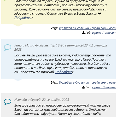
Большое спасибо дорогой Ирине за прекрасный тур! За её
профессионализм, чуткость , подход к каждому,доброту и
красоту! Каждый день был по своему прекрасен! Желаем ей
здоровья и счастья! Обнимаем Елена и Борис Элькин❤️
Подробнее
>
Тур:
Турлидер в Словении - среди гор и озер
Гид:
Ирина Пашагич
Рина и Миша Акайзины Тур 13-20 сентября 2023, 02 октября
2023
Если вы были уже везде и не знаете, куда бы ещё поехать, то
отправляйтесь на озеро Блед, но только с Ирой Пашагич,
замечательным гидом и чудесным человеком. Мы были здесь
вторично и поедем ещё и ещё, чтобы вновь встретиться
со Словенией и с Ирочкой.
Подробнее
>
Тур:
Турлидер в Словении - среди гор и озер
Гид:
Ирина Пашагич
Изольда и Сергей, 22 сентября 2023
Большое спасибо за прекрасно организованный тур на озере
Блед - на одном из красивейших мест в Европе. Отдельная
благодарность гиду Ирине Пашагич. Мы ездили с ней в