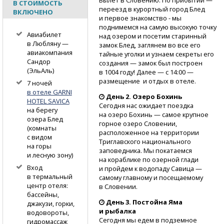
В СТОИМОСТЬ
переезд в курортный город Блед
ВКЛЮЧЕНО
и первое знакомство - мы
поднимемся на самую высокую точку
Авиабилет
над озером и посетим старинный
в Любляну —
замок Блед, заглянем во все его
авиакомпания
тайные уголки и узнаем секреты его
Сандор
создания — замок был построен
(ЭльАль)
в 1004 году! Далее — с 14:00 —
размещение и отдых в отеле.
7 ночей
в отеле GARNI
День 2. Озеро Бохинь
HOTEL SAVICA
Сегодня нас ожидает поездка
на берегу
на озеро Бохинь — самое крупное
озера Блед
горное озеро Словении,
(комнаты
расположенное на территории
с видом
Триглавского национального
на горы
заповедника. Мы покатаемся
и лесную зону)
на кораблике по озерной глади
Вход
и пройдем к водопаду Савица —
в термальный
самому главному и посещаемому
центр отеля:
в Словении.
бассейны,
День 3. Постойна Яма
джакузи, горки,
и рыбалка
водовороты,
Сегодня мы едем в подземное
гидромассаж