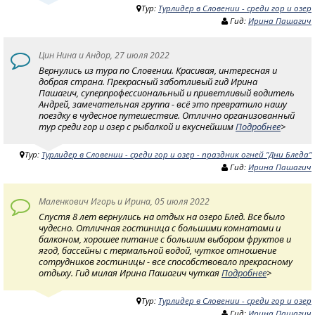
Тур:
Турлидер в Словении - среди гор и озер
Гид:
Ирина Пашагич
Цин Нина и Андор, 27 июля 2022
Вернулись из тура по Словении. Красивая, интересная и
добрая страна. Прекрасный заботливый гид Ирина
Пашагич, суперпрофессиональный и приветливый водитель
Андрей, замечательная группа - всё это превратило нашу
поездку в чудесное путешествие. Отлично организованный
тур среди гор и озер с рыбалкой и вкуснейшим
Подробнее
>
Тур:
Турлидер в Словении - среди гор и озер - праздник огней "Дни Бледа"
Гид:
Ирина Пашагич
Маленкович Игорь и Ирина, 05 июля 2022
Спустя 8 лет вернулись на отдых на озеро Блед. Все было
чудесно. Отличная гостиница с большими комнатами и
балконом, хорошее питание с большим выбором фруктов и
ягод, бассейны с термальной водой, чуткое отношение
сотрудников гостиницы - все способствовало прекрасному
отдыху. Гид милая Ирина Пашагич чуткая
Подробнее
>
Тур:
Турлидер в Словении - среди гор и озер
Гид:
Ирина Пашагич