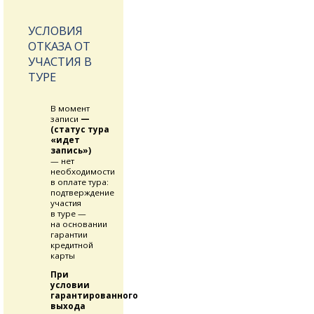
УСЛОВИЯ
ОТКАЗА ОТ
УЧАСТИЯ В
ТУРЕ
В момент
записи
—
(статус тура
«идет
запись»)
— нет
необходимости
в оплате тура:
подтверждение
участия
в туре —
на основании
гарантии
кредитной
карты
При
условии
гарантированного
выхода