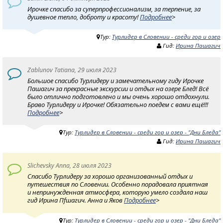
Ирочке спасибо за суперпрофессионализм, за терпение, за
душевное тепло, доброту и красоту!
Подробнее
>
Тур:
Турлидер в Словении - среди гор и озер
Гид:
Ирина Пашагич
Zablunov Tatiana, 29 июля 2023
Большое спасибо Турлидеру и замечательному гиду Ирочке
Пашагич за прекрасные экскурсии и отдых на озере Блед! Всё
было отлично подготовлено и мы очень хорошо отдохнули.
Браво Турлидеру и Ирочке! Обязательно поедем с вами ещё!!!
Подробнее
>
Тур:
Турлидер в Словении - среди гор и озер - "Дни Бледа"
Гид:
Ирина Пашагич
Slichevsky Anna, 28 июля 2023
Спасибо Турлидеру за хорошо организованный отдых и
путешествия по Словении. Особенно порадовала приятная
и непринужденная атмосфера, которую умело создала наш
гид Ирина Пfшагич. Анна и Яков
Подробнее
>
Тур:
Турлидер в Словении - среди гор и озер - "Дни Бледа"