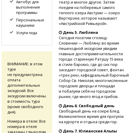
Автобус для
театр и многое другое. Затем
выполнения
поедем на побережье самого
программы
теплого озера Австрии — озеро
Вертерзее, которое называют
Персональные
«Австрийской Ривьерой».
наушники
День 5. Любляна
Услуги гида
Сегодня посетим столицу
Словении — Любляну: во время
пешеходной экскурсии увидим
главные достопримечательности
города: старинную Ратушу 15 века
ВНИМАНИЕ: в этом
в стиле барокко, где до сих пор
туре
заседает городской совет, фонтан
не предусмотрена
«трех рек», кафедральный барочный
оплата
Собор Св. Николая, многочисленные
дополнительных
городские дворцы и площади
экскурсий. Все
и побалуем себя на городском
экскурсии включены
рынке, где много ягод и грибов.
в стоимость тура
День 6. Свободный день
(кроме свободного
Свободный день на озере Блед.
дня).
Великолепное время для прогулок
Номера в отеле: Все
на курорте и отдыха среди гор.
номера в отеле
День 7. Юлианские Альпы
заказаны с выходом