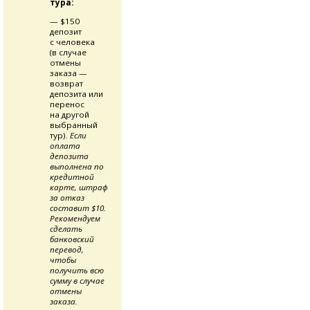
тура:
— $150
депозит
с человека
(в случае
отмены
заказа —
возврат
депозита или
перенос
на другой
выбранный
тур).
Если
оплата
депозита
выполнена по
кредитной
карте, штраф
за отказ
составит $10.
Рекомендуем
сделать
банковский
перевод,
чтобы
получить всю
сумму в случае
отмены
заказа.