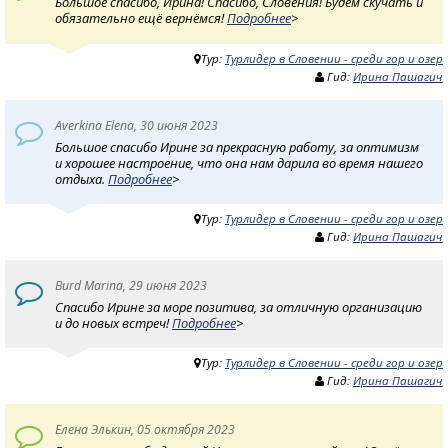
Большое спасибо, Ирина! Спасибо, Словения! Будем скучать и
обязательно ещё вернёмся!
Подробнее
>
Тур:
Турлидер в Словении - среди гор и озер
Гид:
Ирина Пашагич
Averkina Elena, 30 июня 2023
Большое спасибо Ирине за прекрасную работу, за оптимизм
и хорошее настроение, что она нам дарила во время нашего
отдыха.
Подробнее
>
Тур:
Турлидер в Словении - среди гор и озер
Гид:
Ирина Пашагич
Burd Marina, 29 июня 2023
Спасибо Ирине за море позитива, за отличную организацию
и до новых встреч!
Подробнее
>
Тур:
Турлидер в Словении - среди гор и озер
Гид:
Ирина Пашагич
Eлена Элькин, 05 октября 2023