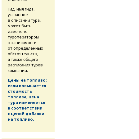
Гид:
имя гида,
указанное
в описании тура,
может быть
изменено
туроператором
в зависимости
от определенных
обстоятельств,
а также общего
расписания туров
компании.
Цены на топливо:
если повышается
стоимость
топлива, цена
тура изменяется
в соответствии
с ценой добавки
на топливо.