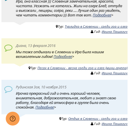
Ира, она классная ))) Словения замечательная, красота,
чистота. Уезжать не хотелось. Жили на озере Блед, оттуда
и выезжали , пещеры, озёра, реки .... Лучше один раз увидеть,
чем читать комментарии ))) Вот так вот.
Подробнее
>
Тур:
Турлидер в Словении - среди гор и озер
Гид:
Ирина Пашагич
Диана, 13 февраля 2016
Мы тоже отдыхали в Словении и Ира была нашим
великолепным гидом!
Подробнее
>
Тур:
Песах в Словении - весна среди гор и озер (мини-группа)
Гид:
Ирина Пашагич
Рудинская Зоя, 10 ноября 2015
Ирочка прекрасный гид и очень хороший человек,
внимательная, доброжелательная, любит и знает свою
работу, благодаря ей атмосфера в группе была очень
спокойная.
Подробнее
>
Тур:
Отдых в Словении - среди гор и озер
Гид:
Ирина Пашагич