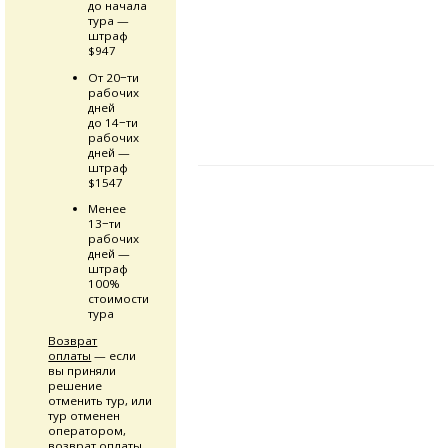
до начала
тура —
штраф
$947
От 20−ти
рабочих
дней
до 14−ти
рабочих
дней —
штраф
$1547
Менее
13−ти
рабочих
дней —
штраф
100%
стоимости
тура
Возврат
оплаты
— если
вы приняли
решение
отменить тур, или
тур отменен
оператором,
возврат оплаты