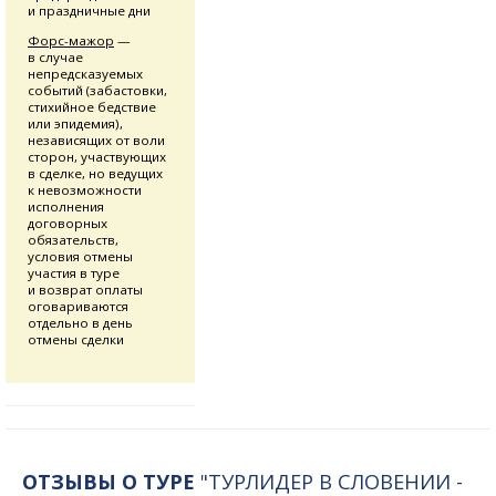
и праздничные дни
Форс-мажор
—
в случае
непредсказуемых
событий (забастовки,
стихийное бедствие
или эпидемия),
независящих от воли
сторон, участвующих
в сделке, но ведущих
к невозможности
исполнения
договорных
обязательств,
условия отмены
участия в туре
и возврат оплаты
оговариваются
отдельно в день
отмены сделки
ОТЗЫВЫ О ТУРЕ
"ТУРЛИДЕР В СЛОВЕНИИ -