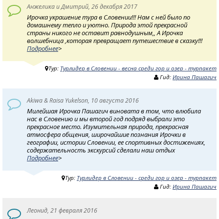
Анжелика и Дмитрий, 26 декабря 2017
Ирочка украшение тура в Словении!!! Нам с ней было по
домашнему тепло и уютно. Природа этой прекрасной
страны никого не оставит равнодушным,, А Ирочка
волшебница ,которая превращает путешествие в сказку!!!
Подробнее
>
Тур:
Турлидер в Словении - весна среди гор и озер - турпакет
Гид:
Ирина Пашагич
Akiwa & Raisa Yukelson, 10 августа 2016
Милейшая Ирочка Пашагич виновата в том, что влюбила
нас в Словению и мы второй год подряд выбрали это
прекрасное место. Изумительная природа, прекрасная
атмосфера общения, широчайшие познания Ирочки в
географии, истории Словении, ее спортивных достижениях,
содержательность экскурсий сделали наш отдых
Подробнее
>
Тур:
Турлидер в Словении - среди гор и озер - турпакет
Гид:
Ирина Пашагич
Леонид, 21 февраля 2016