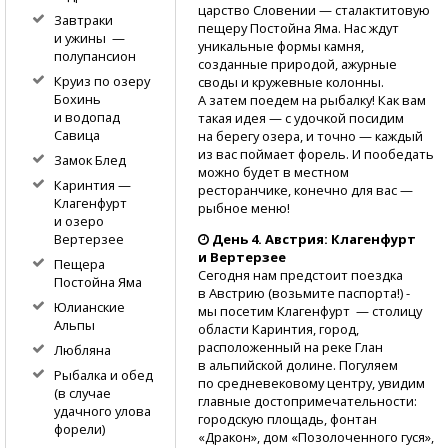
царство Словении — сталактитовую
Завтраки
пещеру Постойна Яма. Нас ждут
и ужины —
уникальные формы камня,
полупансион
созданные природой, ажурные
Круиз по озеру
своды и кружевные колонны.
Бохинь
А затем поедем на рыбалку! Как вам
и водопад
такая идея — с удочкой посидим
Савица
на берегу озера, и точно — каждый
из вас поймает форель. И пообедать
Замок Блед
можно будет в местном
Каринтия —
ресторанчике, конечно для вас —
Клагенфурт
рыбное меню!
и озеро
День 4. Австрия: Клагенфурт
Вертерзее
и Вертерзее
Пещера
Сегодня нам предстоит поездка
Постойна Яма
в Австрию (возьмите паспорта!) -
Юлианские
мы посетим Клагенфурт — столицу
Альпы
области Каринтия, город,
расположенный на реке Глан
Любляна
в альпийской долине. Погуляем
Рыбалка и обед
по средневековому центру, увидим
(в случае
главные достопримечательности:
удачного улова
городскую площадь, фонтан
форели)
«Дракон», дом «Позолоченного гуся»,