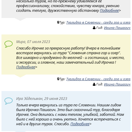
несколько туров, но по-прежнему удивляемся её
профессионализму, спокойствию, чувству юмора, умению
создать теплую, дружественную обстановку
Подробнее
>
Тур:
Турлидер в Словении - среди гор и озер
Гид:
Ирина Пашагич
Мира, 07 июля 2023
Спасибо Ирочке за прекрасную работу! Вчера в полнейшем
восторге вернулась из тура "Словения страна гор и озер".
Все шикарно и продумано до мелочей - и гостиница, и место,
и экскурсии, и главное, наш замечательный гид Ирочка !
Подробнее
>
Тур:
Турлидер в Словении - среди гор и озер
Гид:
Ирина Пашагич
Ира Эйдельман, 29 июня 2023
Только вчера вернулись из тура по Словении. Нашим гидом
была Ирочка Пашагич. Это был сказочный тур, благодаря
Ирочке. Она делилась с нами теплом, улыбкой, заботой. Нам
было с ней хорошо и очень уютно. Хочется встречаться с
ней и в других турах. Спасибо.
Подробнее
>