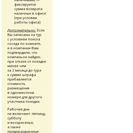
фиксируется
сумма возврата
наличных в офисе
(при условии
работы офиса)
Дополнительно:
Если
Вы записаны на тур
с условием поиска
соседа по комнате,
и в компании Вам
подтвердили, что
компаньон найден,
при отказе от поездки
менее чем
за 2 месяца до тура
к сумме штрафа
прибавляется
стоимость
размещения
в одноместном
номере для другого
участника поездки.
Рабочие дни
не включают: пятницу,
субботу
и воскресенье,
а также
предпраздничные