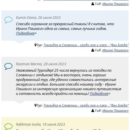
Гид:
Ирина Пашагич
Kumin Diana, 28 июля 2023
Спасибо огромное за прекрасный тиюль! Я считаю, что
Ирина Пашагич одна из самых, самых лучших гидов.
Подробнее
>
Тур:
Турлидер в Словении - среди гор и озер - "Дни Бледа"
Гид:
Ирина Пашагич
Raizman Marina, 28 июля 2023
Уважаемый Турлидер! 25 числа вернулись из поездки по
Словении с отдыхом! Мы в восторге, очень хорошо
продуманный тур, где удачно совместились интересные
экскурсии и отдых. Большое спасибо нашему гиду - Ирине
Пашагич за интереснуе организацию нашего путешествия
и готовность всегда прийти на помощь!
Подробнее
>
Тур:
Турлидер в Словении - среди гор и озер - "Дни Бледа"
Гид:
Ирина Пашагич
Rakhman Ioulia, 18 июля 2023