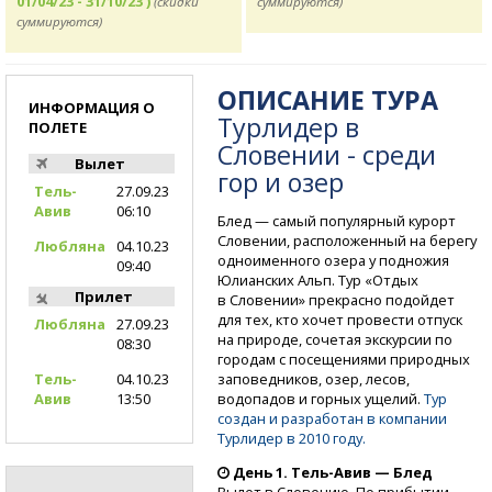
01/04/23 - 31/10/23 )
(скидки
суммируются)
суммируются)
ОПИСАНИЕ ТУРА
ИНФОРМАЦИЯ О
Турлидер в
ПОЛЕТЕ
Словении - среди
Вылет
гор и озер
Тель-
27.09.23
Авив
06:10
Блед — самый популярный курорт
Словении, расположенный на берегу
Любляна
04.10.23
одноименного озера у подножия
09:40
Юлианских Альп. Тур «Отдых
Прилет
в Словении» прекрасно подойдет
для тех, кто хочет провести отпуск
Любляна
27.09.23
на природе, сочетая экскурсии по
08:30
городам с посещениями природных
заповедников, озер, лесов,
Тель-
04.10.23
водопадов и горных ущелий.
Тур
Авив
13:50
создан и разработан в компании
Турлидер в 2010 году.
День 1.
Тель-Авив
— Блед
Вылет в Словению. По прибытии —