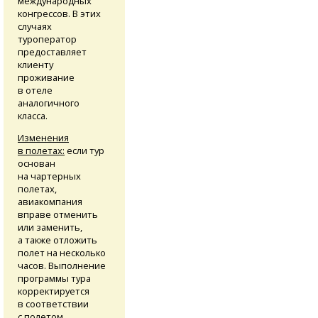
международных
конгрессов. В этих
случаях
туроператор
предоставляет
клиенту
проживание
в отеле
аналогичного
класса.
Изменения
в полетах:
если тур
основан
на чартерных
полетах,
авиакомпания
вправе отменить
или заменить,
а также отложить
полет на несколько
часов. Выполнение
программы тура
корректируется
в соответствии
с полетом.