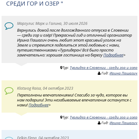
СРЕДИ ГОР И ОЗЕР "
Маргулис Марк и Галина, 30 июля 2026
Вернулись домой после долгожданного отпуска в Словении
— среди гор и озёр! Прекрасный гид и отличный организатор
Ирина Пашагич очень любит этот красивый уголок на
Земле и стремится поделиться этой любовью с нами,
путешественниками «Турлидера»! Всё было просто
замечательно: хорошая гостиница на берегу
Подробнее
>
Тур:
Турлидер в Словении - среди гор и озер
Гид:
Ирина Пашагич
Klotsvog Raisa, 04 октября 2023
Переполнены впечатлениями! Спасибо за чудо, которое вы
нам подарили! Эти незабываемые впечатления останутся с
нами!
Подробнее
>
Тур:
Турлидер в Словении - среди гор и озер
Гид:
Ирина Пашагич
Eelkin Elena, 04 октября 2023