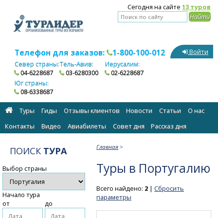
Сегодня на сайте
13 туров
Телефон для заказов:
1-800-100-012
Войти
Север страны:
Тель-Авив:
Иерусалим:
04-6228687
03-6280300
02-6228687
Юг страны:
08-6338687
Туры
Гиды
Отзывы клиентов
Новости
Статьи
О нас
Контакты
Видео
Авиабилеты
Cовет дня
Рассказ дня
Главная
>
ПОИСК
ТУРА
Туры в Португалию
Выбор страны
Всего найдено:
2
|
Сбросить
Начало тура
параметры
от
до