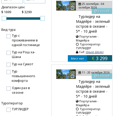
25 сентября - 04
Диапазон цен:
октября 2026
9 ночей
$
$
Турлидер на
Мадейре - зеленый
остров в океане -
Вид тура
5* - 10 дней
Тур с
Португалия -
проживанием в
Мадейра
Туроператор:
одной гостинице
ТУРЛИДЕР
Тур на Рош ха-
Гид:
Ольга Шелег
Шана
€
3 299
Мест нет
Тур на Суккот
Тур
11 - 20 октября 2026
повышенного
9 ночей
комфорта
Турлидер на
Мадейре - зеленый
Один раз в
остров в океане -
сезоне
5* - 10 дней
Португалия -
Туроператор
Мадейра
ТУРЛИДЕР
Туроператор:
ТУРЛИДЕР