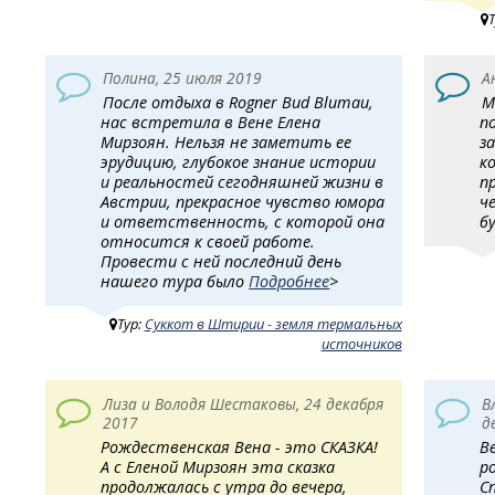
Т
Полина, 25 июля 2019
А
После отдыха в Rogner Bud Blumau,
М
нас встретила в Вене Елена
п
Мирзоян. Нельзя не заметить ее
з
эрудицию, глубокое знание истории
к
и реальностей сегодняшней жизни в
п
Австрии, прекрасное чувство юмора
ч
и ответственность, с которой она
бу
относится к своей работе.
Провести с ней последний день
нашего тура было
Подробнее
>
Тур:
Суккот в Штирии - земля термальных
источников
Лиза и Володя Шестаковы, 24 декабря
В
2017
д
Рождественская Вена - это СКАЗКА!
В
А с Еленой Мирзоян эта сказка
р
продолжалась с утра до вечера,
С