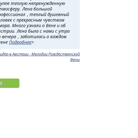
руппе теплую непренужденную
тмосферу. Лена большой
рофессионал，теплый душевный
еловек с прекрасным чувством
мора. Много узнали о Вене и об
встрии. Лена была с нами с утра
о вечера，заботилась о каждом
лене
Подробнее
>
лидер в Австрии - Мелодии Рождественской
Вены
в