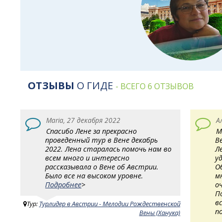
ОТЗЫВЫ
О ГИДЕ
- ВСЕГО 6 ОТЗЫВОВ
Maria, 27 декабря 2022
А
Спасибо Лене за прекрасно
М
проведенный тур в Вене декабрь
В
2022. Лена старалась помочь нам во
Л
всем много и интересно
у
рассказывала о Вене об Австрии.
О
Было все на высоком уровне.
м
Подробнее
>
о
П
в
Тур:
Турлидер в Австрии - Мелодии Рождественской
п
Вены (Ханука)