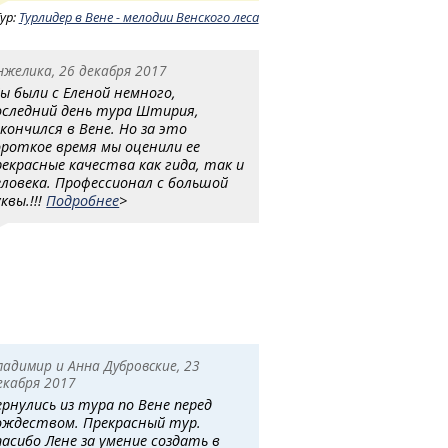
ур:
Турлидер в Вене - мелодии Венского леса
нжелика, 26 декабря 2017
ы были с Еленой немного,
оследний день тура Штирия,
акончился в Вене. Но за это
ороткое время мы оценили ее
рекрасные качества как гида, так и
еловека. Профессионал с большой
квы.!!!
Подробнее
>
ладимир и Анна Дубровские, 23
екабря 2017
ернулись из тура по Вене перед
ождеством. Прекрасный тур.
пасибо Лене за умение создать в