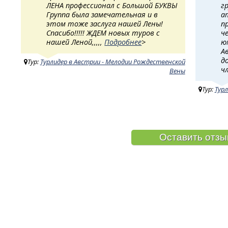
ЛЕНА профессионал с Большой БУКВЫ
г
Группа была замечательная и в
а
этом тоже заслуга нашей Лены!
п
Спасибо!!!!! ЖДЕМ новых туров с
ч
нашей Леной,,,,,
Подробнее
>
ю
А
д
Тур:
Турлидер в Австрии - Мелодии Рождественской
ч
Вены
Тур:
Тур
Оставить отзы