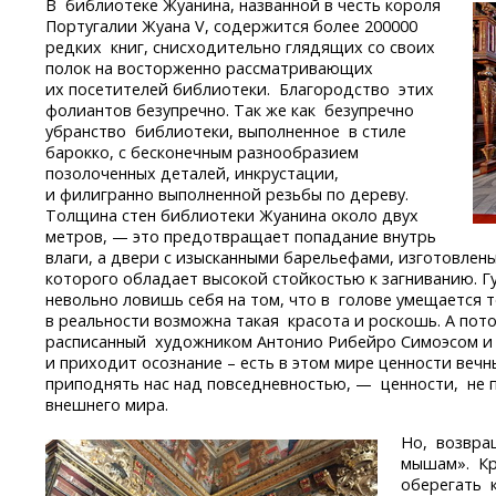
В библиотеке Жуанина, названной в честь короля
Португалии Жуана V, содержится более 200000
редких книг, снисходительно глядящих со своих
полок на восторженно рассматривающих
их посетителей библиотеки. Благородство этих
фолиантов безупречно. Так же как безупречно
убранство библиотеки, выполненное в стиле
барокко, с бесконечным разнообразием
позолоченных деталей, инкрустации,
и филигранно выполненной резьбы по дереву.
Толщина стен библиотеки Жуанина около двух
метров, — это предотвращает попадание внутрь
влаги, а двери с изысканными барельефами, изготовлены
которого обладает высокой стойкостью к загниванию. Г
невольно ловишь себя на том, что в голове умещается 
в реальности возможна такая красота и роскошь. А пот
расписанный художником Антонио Рибейро Симоэсом и
и приходит осознание – есть в этом мире ценности веч
приподнять нас над повседневностью, — ценности, не 
внешнего мира.
Но, возвра
мышам». Кр
оберегать к