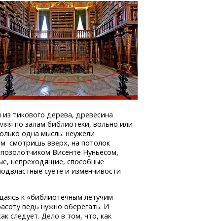
 из тикового дерева, древесина
уляя по залам библиотеки, вольно или
только одна мысль: неужели
ом смотришь вверх, на потолок
 позолотчиком Висенте Нуньесом,
ные, непреходящие, способные
подвластные суете и изменчивости
щаясь к «библиотечным летучим
асоту ведь нужно оберегать. И
ак следует. Дело в том, что, как