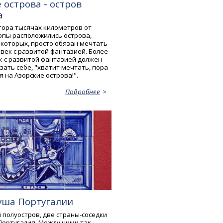
 острова - остров
а
утора тысячах километров от
опы расположились острова,
 которых, просто обязан мечтать
век с развитой фантазией. Более
ек с развитой фантазией должен
ать себе, "хватит мечтать, пора
 на Азорские острова!".
Подробнее
уша Португалии
 полуостров, две страны-соседки
Португалия. Между ними так