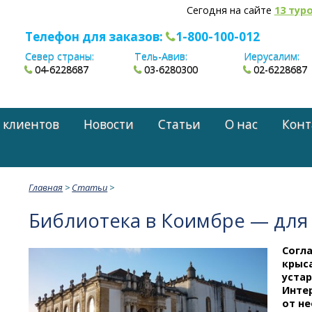
Сегодня на сайте
13 тур
Телефон для заказов:
1-800-100-012
Север страны:
Тель-Авив:
Иерусалим:
04-6228687
03-6280300
02-6228687
 клиентов
Новости
Статьи
О нас
Конт
Главная
>
Статьи
>
Библиотека в Коимбре — для 
Согл
крыс
уста
Инте
от н