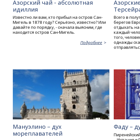
Азорский чай - абсолютная
Азорские
идиллия
Терсейр
Известно ли вам, кто прибыл на остров Сан-
Всего в пол
Мигель в 1878 году? Серьёзно, известно? Или
берегов Евр
давайте по порядку, - сначала выясним, где
отдыхать на
находится остров Сан-Мигель.
каждый чело
того, челов
однажды сказ
Подробнее
отправляться
Мануэлино – дух
Фаду – д
мореплавателей
Пиренейский
– Испания и 