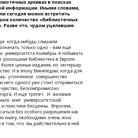
лиотечных архивах в поисках
ой информации. Иными словами,
 ли сегодня можно встретить
шое количество «библиотечных
. Разве что, чудом уцелевшие.
бще
когда-нибудь
слышали
означать только одно – вам ещё
а университета Коимбры. А побывать
я роскошная библиотека в Европе.
 более ценные издания, но интерьер
тво. И в эпоху Википедии, когда для
ома, утончённое совершенство
и него одного уже стоит отправиться
 чувство, бескомпромиссно
сторга. И ещё трепет. И желание
емало книг университетской
ы и поистине бесценны. Впрочем,
асаться без особого разрешения как
ную книгу, необходимо очень ясно
в том, что вы действительно в ней