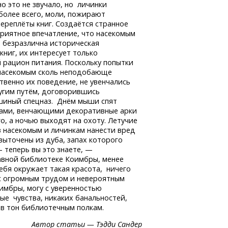
о это не звучало, но личинки
более всего, моли, пожирают
ереплёты книг. Создаётся странное
приятное впечатление, что насекомым
 безразлична историческая
книг, их интересует только
 рацион питания. Поскольку попытки
насекомым сколь неподобающе
твенно их поведение, не увенчались
угим путём, договорившись
шиный спецназ. Днём мыши спят
бами, венчающими декоративные арки
о, а ночью выходят на охоту. Летучие
 насекомым и личинкам нанести вред
выточены из дуба, запах которого
 — теперь вы это знаете, —
лавной библиотеке Коимбры, менее
ебя окружает такая красота, ничего
 с огромным трудом и невероятным
имбры, могу с уверенностью
е чувства, никаких банальностей,
 в тон библиотечным полкам.
Автор статьи — Тэдди Сандер