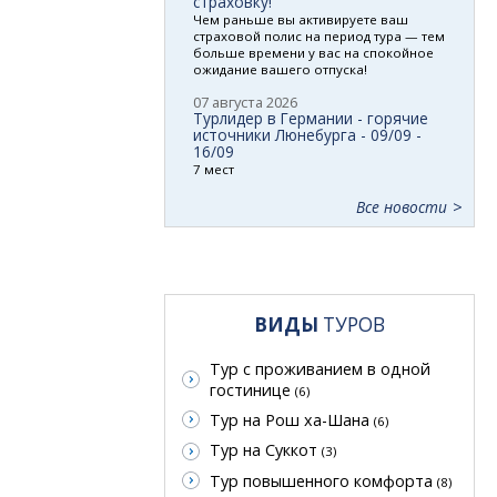
страховку!
Чем раньше вы активируете ваш
страховой полис на период тура — тем
больше времени у вас на спокойное
ожидание вашего отпуска!
07 августа 2026
Турлидер в Германии - горячие
источники Люнебурга - 09/09 -
16/09
7 мест
Все новости
ВИДЫ
ТУРОВ
Тур с проживанием в одной
гостинице
(6)
Тур на Рош ха-Шана
(6)
Тур на Суккот
(3)
Тур повышенного комфорта
(8)