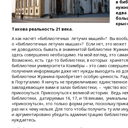
в биб
нужн
едва
боль
крыс»
Такова реальность 21 века.
А как насчёт «библиотечных летучих мышей»? Вы воо
о «библиотечных летучих мышах»? Если нет, это может 
не доводилось бывать в знаменитой библиотеке Жуанин
здесь совершенно необходимо. На мой взгляд, это сама
Возможно, есть
где-то
библиотеки, в которых хранятся
библиотеки университета Коимбры – это само совершенс
получения информации даже нет нужды выходить из д
библиотеки Жуанина приобретает особую ценность. Рад
в Португалию. Я ничуть не преувеличиваю: единственное
завладевающее вами в залах библиотеки, – чувство во
прикоснуться. Прикоснуться к великой истории. Ведь н
библиотеки, датируемых 16, 17, и 18 веками, уникальн
«прикоснуться», это только форма речи, поскольку прик
раз ни к чему нельзя. Для того чтобы получить ту или и
и аргументировано убедить администрацию библиотеки 
нуждаетесь.