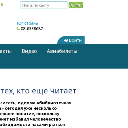
ов
Юг страны:
08-6338687
Войти
акты
Видео
Авиабилеты
тех, кто еще читает
аситесь, идиома «библиотечная
а» сегодня уже несколько
ревшее понятие, поскольку
рнет избавил человечество
еобходимости часами рыться