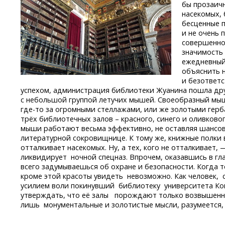
бы прозаичн
насекомых, 
бесценные п
и не очень 
совершенно
значимость 
ежедневный
объяснить 
и безответс
успехом, администрация библиотеки Жуанина пошла др
с небольшой группой летучих мышей. Своеобразный мы
где-то
за огромными стеллажами, или же золотыми гер
трёх библиотечных залов – красного, синего и оливковог
мыши работают весьма эффективно, не оставляя шансов
литературной сокровищнице. К тому же, книжные полки 
отталкивает насекомых. Ну, а тех, кого не отталкивает,
ликвидирует ночной спецназ. Впрочем, оказавшись в г
всего задумываешься об охране и безопасности. Когда т
кроме этой красоты увидеть невозможно. Как человек,
усилием воли покинувший библиотеку университета Ко
утверждать, что её залы порождают только возвышенны
лишь монументальные и золотистые мысли, разумеется,