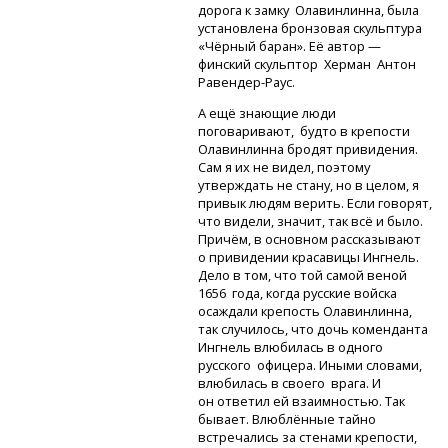
дорога к замку Олавинлинна, была
установлена бронзовая скульптура
«Чёрный баран». Её автор —
финский скульптор Херман Антон
Равендер-Раус.
А ещё знающие люди
поговаривают, будто в крепости
Олавинлинна бродят привидения.
Сам я их не видел, поэтому
утверждать не стану, но в целом, я
привык людям верить. Если говорят,
что видели, значит, так всё и было.
Причём, в основном рассказывают
о привидении красавицы Ингнель.
Дело в том, что той самой веной
1656 года, когда русские войска
осаждали крепость Олавинлинна,
так случилось, что дочь коменданта
Ингнель влюбилась в одного
русского офицера. Иными словами,
влюбилась в своего врага. И
он ответил ей взаимностью. Так
бывает. Влюблённые тайно
встречались за стенами крепости,