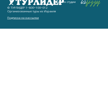
Дизайн студии
© ТУРЛИДЕР
1−800−100−012
Организованные туры из Израиля
Подписка на рассылки