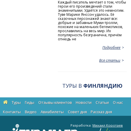
Каждый писатель мечтает о том, чтобы
герои его произведений стали
знаменитыми. Удаётся это немногим.
Туве Марике Янссон удалось. Её
сказочных персонажей знают все:
добрые и забавные Муми-тролли,
похожие на маленьких бегемотиков,
прославились на весь мир. Их
популярность безгранична, причём
отнюдь не
Подробнее
Все статьи
ТУРЫ В
ФИНЛЯНДИЮ
Туры
Гиды
Отзывы клиентов
Новости
Статьи
О нас
Контакты
Видео
Авиабилеты
Cовет дня
Рассказ дня
Разработка:
Михаил Коротаев