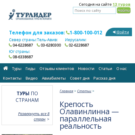
Сегодня на сайте
13 туров
Телефон для заказов:
1-800-100-012
Войти
Север страны:
Тель-Авив:
Иерусалим:
04-6228687
03-6280300
02-6228687
Юг страны:
08-6338687
Туры
Гиды
Отзывы клиентов
Новости
Статьи
О нас
Контакты
Видео
Авиабилеты
Cовет дня
Рассказ дня
Главная
>
Статьи
>
ТУРЫ
ПО
СТРАНАМ
Крепость
Олавинлинна —
Развернуть все 8
параллельная
стран
реальность