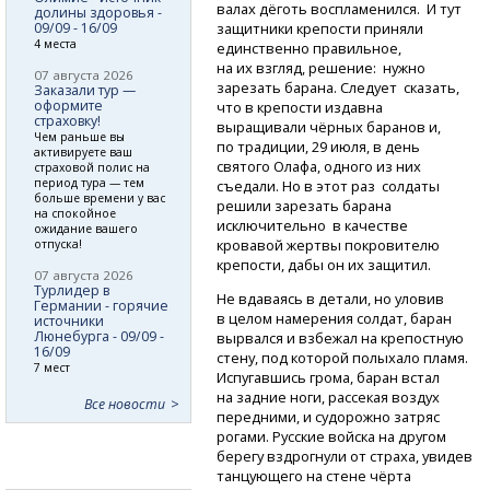
валах дёготь воспламенился. И тут
долины здоровья -
09/09 - 16/09
защитники крепости приняли
4 места
единственно правильное,
на их взгляд, решение: нужно
07 августа 2026
зарезать барана. Следует сказать,
Заказали тур —
оформите
что в крепости издавна
страховку!
выращивали чёрных баранов и,
Чем раньше вы
по традиции, 29 июля, в день
активируете ваш
святого Олафа, одного из них
страховой полис на
период тура — тем
съедали. Но в этот раз солдаты
больше времени у вас
решили зарезать барана
на спокойное
исключительно в качестве
ожидание вашего
кровавой жертвы покровителю
отпуска!
крепости, дабы он их защитил.
07 августа 2026
Турлидер в
Не вдаваясь в детали, но уловив
Германии - горячие
в целом намерения солдат, баран
источники
Люнебурга - 09/09 -
вырвался и взбежал на крепостную
16/09
стену, под которой полыхало пламя.
7 мест
Испугавшись грома, баран встал
на задние ноги, рассекая воздух
Все новости
передними, и судорожно затряс
рогами. Русские войска на другом
берегу вздрогнули от страха, увидев
танцующего на стене чёрта