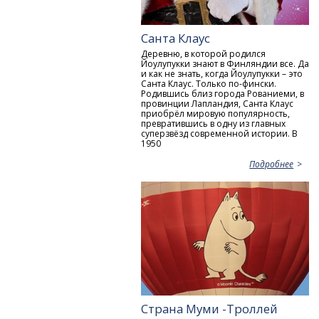
Санта Клаус
Деревню, в которой родился
Йоулупукки знают в Финляндии все. Да
и как не знать, когда Йоулупукки – это
Санта Клаус. Только по-фински.
Родившись близ города Рованиеми, в
провинции Лапландия, Санта Клаус
приобрёл мировую популярность,
превратившись в одну из главных
суперзвёзд современной истории. В
1950
Подробнее
Страна Муми -Троллей