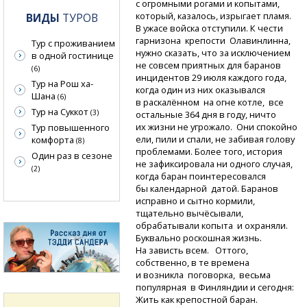
с огромными рогами и копытами,
который, казалось, изрыгает пламя.
ВИДЫ
ТУРОВ
В ужасе войска отступили. К чести
гарнизона крепости Олавинлинна,
Тур с проживанием
нужно сказать, что за исключением
в одной гостинице
не совсем приятных для баранов
(6)
инцидентов 29 июля каждого года,
Тур на Рош ха-
когда один из них оказывался
Шана
(6)
в раскалённом на огне котле, все
Тур на Суккот
(3)
остальные 364 дня в году, ничто
их жизни не угрожало. Они спокойно
Тур повышенного
ели, пили и спали, не забивая голову
комфорта
(8)
проблемами. Более того, история
Один раз в сезоне
не зафиксировала ни одного случая,
(2)
когда баран поинтересовался
бы календарной датой. Баранов
исправно и сытно кормили,
тщательно вычёсывали,
обрабатывали копыта и охраняли.
Буквально роскошная жизнь.
На зависть всем. Оттого,
собственно, в те времена
и возникла поговорка, весьма
популярная в Финляндии и сегодня:
Жить как крепостной баран.