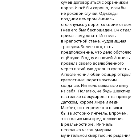
сумев договориться с охранником
ворот. И всё бы хорошо, если бы
не роковой случай. Однажды
поздним вечером Ингнель
столкнулась у ворот со своим отцом.
Гнев его был беспощаден. Он отдал
приказ замуровать Ингнель
в крепостной стене. Чудовищная
трагедия. Более того, есть
предположение, что дело обстояло
ещё хуже. В одну из ночей Ингнель
провела своего возлюбленного
через потайную дверь в крепость.
А после ночи любви офицер открыл
крепостные ворота русским
солдатам. Ингнель взяла всю вину
на себя. Полагаю, не будь Шекспир
настолько сфокусирован на принце
Датском, короле Лире и леди
Макбет, он непременно взялся
бы за историю Ингнель. Впрочем,
это только мои предположения.
В реальности же, Ингнель
несколько часов умирала
мучительной смертью, но рыдания