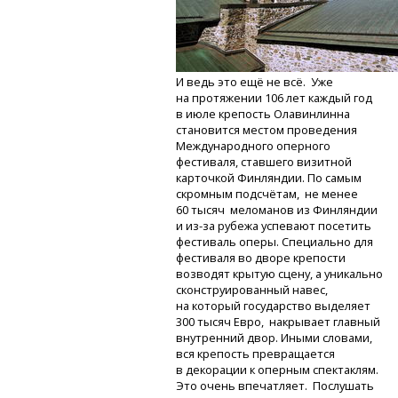
И ведь это ещё не всё. Уже
на протяжении 106 лет каждый год
в июле крепость Олавинлинна
становится местом проведения
Международного оперного
фестиваля, ставшего визитной
карточкой Финляндии. По самым
скромным подсчётам, не менее
60 тысяч меломанов из Финляндии
и из-за
рубежа успевают посетить
фестиваль оперы. Специально для
фестиваля во дворе крепости
возводят крытую сцену, а уникально
сконструированный навес,
на который государство выделяет
300 тысяч Евро, накрывает главный
внутренний двор. Иными словами,
вся крепость превращается
в декорации к оперным спектаклям.
Это очень впечатляет. Послушать