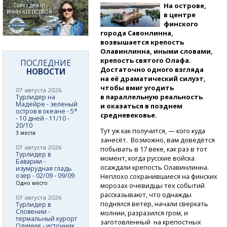
На острове,
в центре
финского
города Савонлинна,
возвышается крепость
Олавинлинна, иными словами,
крепость святого Олафа.
ПОСЛЕДНИЕ
Достаточно одного взгляда
НОВОСТИ
на её драматический силуэт,
чтобы вмиг угодить
07 августа 2026
в параллельную реальность
Турлидер на
Мадейре - зеленый
и оказаться в позднем
остров в океане - 5*
средневековье.
- 10 дней - 11/10 -
20/10
Тут уж как получится, — кого куда
3 места
занесёт. Возможно, вам доведётся
07 августа 2026
побывать в 17 веке, как раз в тот
Турлидер в
момент, когда русские войска
Баварии -
осаждали крепость Олавинлинна.
изумрудная гладь
озер - 02/09 - 09/09
Неплохо сохранившиеся на финских
Одно место
морозах очевидцы тех событий
рассказывают, что однажды
07 августа 2026
поднялся ветер, начали сверкать
Турлидер в
Словении -
молнии, разразился гром, и
термальный курорт
заготовленный на крепостных
Олимие - источник