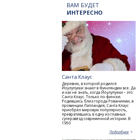
ВАМ БУДЕТ
ИНТЕРЕСНО
Санта Клаус
Деревню, в которой родился
Йоулупукки знают в Финляндии все. Да
и как не знать, когда Йоулупукки – это
Санта Клаус. Только по-фински.
Родившись близ города Рованиеми, в
провинции Лапландия, Санта Клаус
приобрёл мировую популярность,
превратившись в одну из главных
суперзвёзд современной истории. В
1950
Подробнее