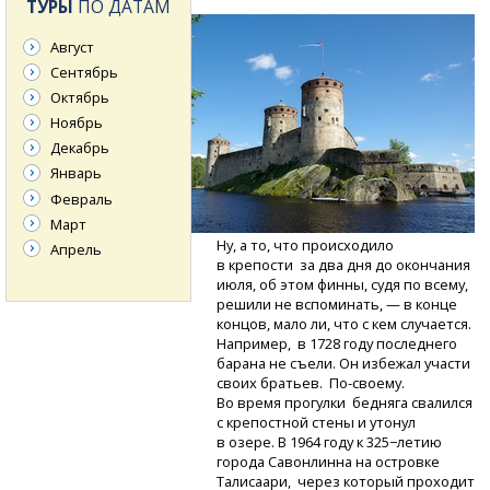
ТУРЫ
ПО ДАТАМ
Август
Сентябрь
Октябрь
Ноябрь
Декабрь
Январь
Февраль
Март
Ну, а то, что происходило
Апрель
в крепости за два дня до окончания
июля, об этом финны, судя по всему,
решили не вспоминать, — в конце
концов, мало ли, что с кем случается.
Например, в 1728 году последнего
барана не съели. Он избежал участи
своих братьев.
По-своему.
Во время прогулки бедняга свалился
с крепостной стены и утонул
в озере. В 1964 году к 325−летию
города Савонлинна на островке
Талисаари, через который проходит