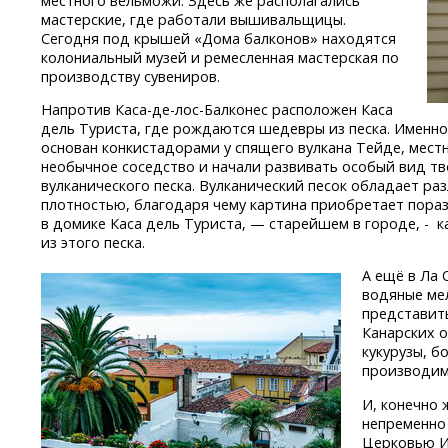
местного вельможи. Здесь же располагались
мастерские, где работали вышивальщицы.
Сегодня под крышей «Дома балконов» находятся
колониальный музей и ремесленная мастерская по
производству сувениров.
Напротив
Каса-де-лос-Балконес
расположен Каса
дель Туриста, где рождаются шедевры из песка. Именно 
основан конкистадорами у спящего вулкана Тейде, мест
необычное соседство и начали развивать особый вид тв
вулканического песка. Вулканический песок обладает р
плотностью, благодаря чему картина приобретает пораз
в домике Каса дель Туриста, — старейшем в городе, - 
из этого песка.
А ещё в Ла 
водяные ме
представит
Канарских 
кукурузы, б
производим
И, конечно 
непременно
Церковью Иг