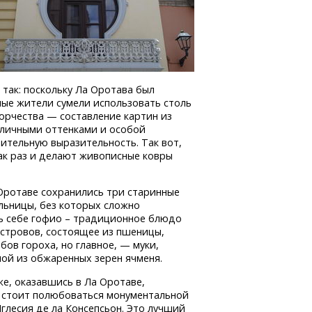
так: поскольку Ла Оротава был
ные жители сумели использовать столь
орчества — составление картин из
азличными оттенками и особой
ительную выразительность. Так вот,
как раз и делают живописные ковры
Оротаве сохранились три старинные
льницы, без которых сложно
ь себе гофио – традиционное блюдо
островов, состоящее из пшеницы,
обов гороха, но главное, — муки,
ой из обжаренных зерен ячменя.
же, оказавшись в Ла Оротаве,
 стоит полюбоваться монументальной
лесия де ла Консепсьон. Это лучший