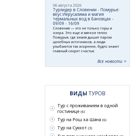
06 августа 2026
Турлидер в Словении - Помурье:
вкус Иерусалима и магия
термальных вод в Бановцах -
09/09 - 16/09
Словения — это не только горы и
озера. Это еще и мягкое тепло
Помурья, где земля дышит паром
целебных источников, а люди
улыбаются так искренне, будто знают
главный секрет счастья.
Все новости
ВИДЫ
ТУРОВ
Тур с проживанием в одной
гостинице
(6)
Тур на Рош ха-Шана
(6)
Тур на Суккот
(3)