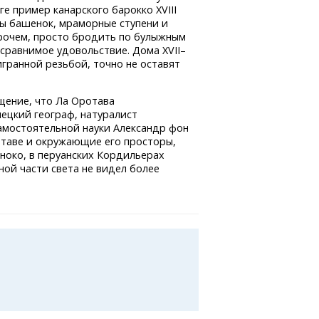
ге пример канарского барокко XVIII
ды башенок, мраморные ступени и
прочем, просто бродить по булыжным
 сравнимое удовольствие. Дома XVII–
игранной резьбой, точно не оставят
ущение, что Ла Оротава
мецкий географ, натуралист
самостоятельной науки Александр фон
ротаве и окружающие его просторы,
ноко, в перуанских Кордильерах
ной части света не видел более