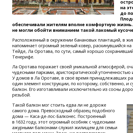
остр
на э
до по
Плод
обеспечивали жителям вполне комфортную жизнь.
не могли обойти вниманием такой лакомый кусоче
Расположенный в окружении банановых плантаций, в жи
напоминает огромный зеленый ковер, раскинувшийся на 
Тейде, Ла Оротава, по сути, самый хорошо сохранивши
Тенерифе.
Ла Оротава поражает своей уникальной атмосферой, о
чудесными парками, аристократической утонченностью
У домов в Ла Оротаве, в своё время принадлежавших р
один элемент конструкции, по которому, собственно, и с
балкон. Его изготавливали исключительно из сосны до
резьбой.
Такой балкон мог стоить едва ли не дороже
самого дома. Превосходный образец подобного
дома —
Каса-де-лос-Балконес.
Построенный
в 1632 году, этот огромный особняк с чудесными
ажурными балконами служил жилищем для семьи