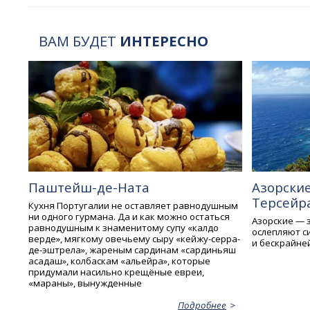
ВАМ БУДЕТ
ИНТЕРЕСНО
Паштейш-де-Ната
Азорские
Терсейр
Кухня Португалии не оставляет равнодушным
ни одного гурмана. Да и как можно остаться
Азорские — з
равнодушным к знаменитому супу «калдо
ослепляют с
верде», мягкому овечьему сыру «кейжу-серра-
и бескрайней
де-эштрела», жареным сардинам «сардиньяш
асадаш», колбаскам «альейра», которые
придумали насильно крещёные евреи,
«мараны», вынужденные
Подробнее