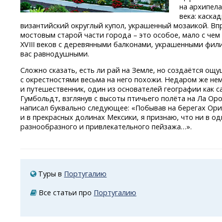
на архипела
века: каска
византийский округлый купол, украшенный мозаикой. В
мостовым старой части города – это особое, мало с чем
XVIII веков с деревянными балконами, украшенными фил
вас равнодушными.
Сложно сказать, есть ли рай на Земле, но создаётся ощ
с окрестностями весьма на него похожи. Недаром же не
и путешественник, один из основателей географии как 
Гумбольдт, взглянув с высоты птичьего полёта на Ла О
написал буквально следующее: «Побывав на берегах Ори
и в прекрасных долинах Мексики, я признаю, что ни в од
разнообразного и привлекательного пейзажа…».
Туры в
Португалию
Все статьи про
Португалию