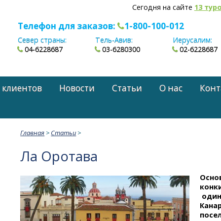
Сегодня на сайте
13 тур
Телефон для заказов:
1-800-100-012
Север страны:
Тель-Авив:
Иерусалим:
04-6228687
03-6280300
02-6228687
 клиентов
Новости
Статьи
О нас
Конт
Главная
>
Статьи
>
Ла Оротава
Основ
конк
один
Канар
посел