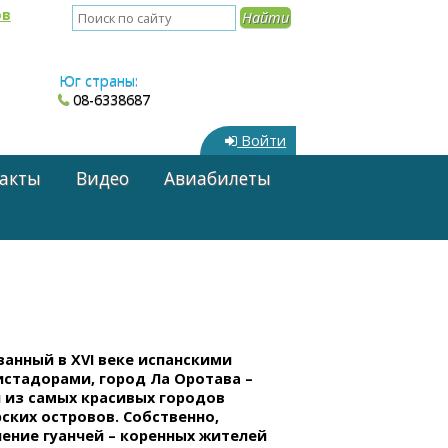
ов
Юг страны:
08-6338687
Войти
акты
Видео
Авиабилеты
анный в XVI веке испанскими
истадорами, город Ла Оротава –
 из самых красивых городов
ских островов. Собственно,
ение гуанчей – коренных жителей