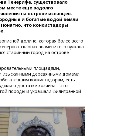
ова Тенерифе, существовало
том месте еще задолго
явления на острове испанцев.
ородные и богатые водой земли
 Понятно, что конкистадоры
к.
вописной долине, которая более всего
северных склонах знаменитого вулкана
йся старинный город на острове
чаровательными площадями,
 и изысканными деревянными домами.
азбогатевшим конкистадорам, есть
удили о достатке хозяина – это
рогой породы и украшали филигранной