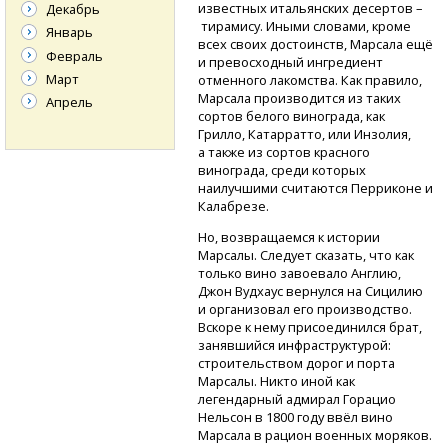
известных итальянских десертов –
Декабрь
тирамису. Иными словами, кроме
Январь
всех своих достоинств, Марсала ещё
Февраль
и превосходный ингредиент
Март
отменного лакомства. Как правило,
Марсала производится из таких
Апрель
сортов белого винограда, как
Грилло, Катарратто, или Инзолия,
а также из сортов красного
винограда, среди которых
наилучшими считаются Перриконе и
Калабрезе.
Но, возвращаемся к истории
Марсалы. Следует сказать, что как
только вино завоевало Англию,
Джон Вудхаус вернулся на Сицилию
и организовал его производство.
Вскоре к нему присоединился брат,
занявшийся инфраструктурой:
строительством дорог и порта
Марсалы. Никто иной как
легендарный адмирал Горацио
Нельсон в 1800 году ввёл вино
Марсала в рацион военных моряков.