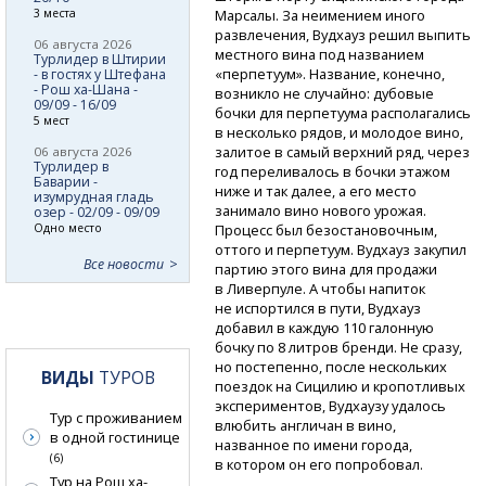
3 места
Марсалы. За неимением иного
развлечения, Вудхауз решил выпить
06 августа 2026
местного вина под названием
Турлидер в Штирии
«перпетуум». Название, конечно,
- в гостях у Штефана
- Рош ха-Шана -
возникло не случайно: дубовые
09/09 - 16/09
бочки для перпетуума располагались
5 мест
в несколько рядов, и молодое вино,
залитое в самый верхний ряд, через
06 августа 2026
Турлидер в
год переливалось в бочки этажом
Баварии -
ниже и так далее, а его место
изумрудная гладь
занимало вино нового урожая.
озер - 02/09 - 09/09
Одно место
Процесс был безостановочным,
оттого и перпетуум. Вудхауз закупил
Все новости
партию этого вина для продажи
в Ливерпуле. А чтобы напиток
не испортился в пути, Вудхауз
добавил в каждую 110 галонную
бочку по 8 литров бренди. Не сразу,
но постепенно, после нескольких
ВИДЫ
ТУРОВ
поездок на Сицилию и кропотливых
экспериментов, Вудхаузу удалось
Тур с проживанием
влюбить англичан в вино,
в одной гостинице
названное по имени города,
(6)
в котором он его попробовал.
Тур на Рош ха-