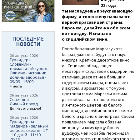
22 года,
ты наследуешь преуспевающую
фирму, а твою жену называют
первой красавицей страны.
Впрочем,
давайте-ка
обо всём
по порядку. И сначала
ПОСЛЕДНИЕ
о сицилийском вине.
НОВОСТИ
Попробовавшие Марсалу хотя
бы раз, уже не забудут этот вкус
06 августа 2026
Турлидер в
никогда. Крепкое десертное вино
Словении -
из Сицилии, обладающее
термальный курорт
некоторым сходством с мадерой, но
Олимие - источник
отличающееся от неё большим
долины здоровья -
09/09 - 16/09
содержанием сахара, впечатляет
4 места
и вкусом, и ароматом. К тому же,
цветовая гамма Марсалы весьма
06 августа 2026
разнообразна – от золотистого
Совет дня —
Личный поход
и янтарного цветов из белого
Для нас это важно!
винограда, до рубинового из смеси
белого и красного винограда. Своим
06 августа 2026
Турлидер на
появлением Марсала обязана
Мадейре - зеленый
ливерпульскому купцу Джону
остров в океане - 5*
Вудхаузу, чей корабль пережидал
- 10 дней - 11/10 -
шторм в порту сицилийского города
20/10