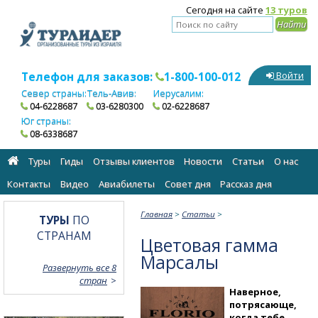
Сегодня на сайте
13 туров
Телефон для заказов:
1-800-100-012
Войти
Север страны:
Тель-Авив:
Иерусалим:
04-6228687
03-6280300
02-6228687
Юг страны:
08-6338687
Туры
Гиды
Отзывы клиентов
Новости
Статьи
О нас
Контакты
Видео
Авиабилеты
Cовет дня
Рассказ дня
Главная
>
Статьи
>
ТУРЫ
ПО
СТРАНАМ
Цветовая гамма
Марсалы
Развернуть все 8
стран
Наверное,
потрясающе,
когда тебе