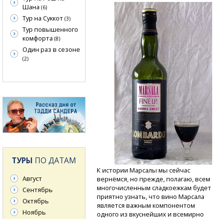
Шана
(6)
Тур на Суккот
(3)
Тур повышенного
комфорта
(8)
Один раз в сезоне
(2)
ТУРЫ
ПО ДАТАМ
К истории Марсалы мы сейчас
Август
вернёмся, но прежде, полагаю, всем
многочисленным сладкоежкам будет
Сентябрь
приятно узнать, что вино Марсала
Октябрь
является важным компонентом
Ноябрь
одного из вкуснейших и всемирно