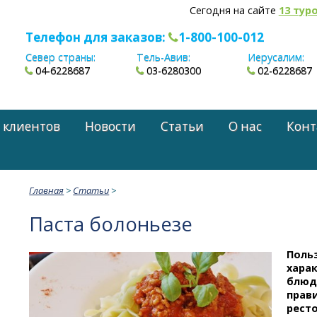
Сегодня на сайте
13 тур
Телефон для заказов:
1-800-100-012
Север страны:
Тель-Авив:
Иерусалим:
04-6228687
03-6280300
02-6228687
 клиентов
Новости
Статьи
О нас
Конт
Главная
>
Статьи
>
Паста болоньезе
Польз
хара
блюдо
прав
ресто