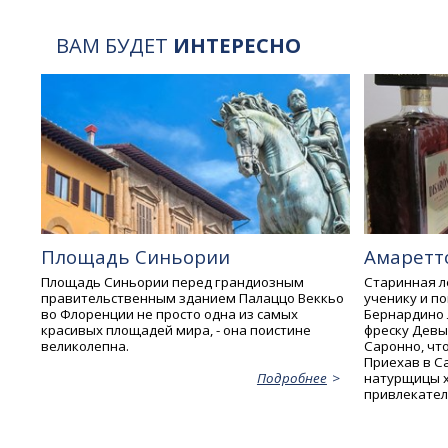
ВАМ БУДЕТ
ИНТЕРЕСНО
Площадь Синьории
Амаретт
Площадь Синьории перед грандиозным
Старинная ле
правительственным зданием Палаццо Веккьо
ученику и п
во Флоренции не просто одна из самых
Бернардино 
красивых площадей мира, - она поистине
фреску Девы
великолепна.
Саронно, что
Приехав в С
натурщицы х
Подробнее
привлекател