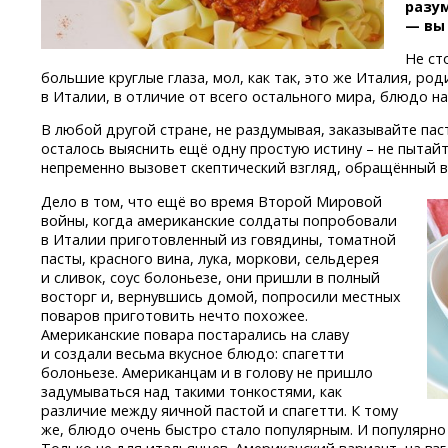
разум
— вы
Не ст
большие круглые глаза, мол, как так, это же Италия, род
в Италии, в отличие от всего остального мира, блюдо на
В любой другой стране, не раздумывая, заказывайте паст
осталось выяснить ещё одну простую истину – не пытай
непременно вызовет скептический взгляд, обращённый в
Дело в том, что ещё во время Второй Мировой
войны, когда американские солдаты попробовали
в Италии приготовленный из говядины, томатной
пасты, красного вина, лука, моркови, сельдерея
и сливок, соус болоньезе, они пришли в полный
восторг и, вернувшись домой, попросили местных
поваров приготовить нечто похожее.
Американские повара постарались на славу
и создали весьма вкусное блюдо: спагетти
болоньезе. Американцам и в голову не пришло
задумываться над такими тонкостями, как
различие между яичной пастой и спагетти. К тому
же, блюдо очень быстро стало популярным. И популярно