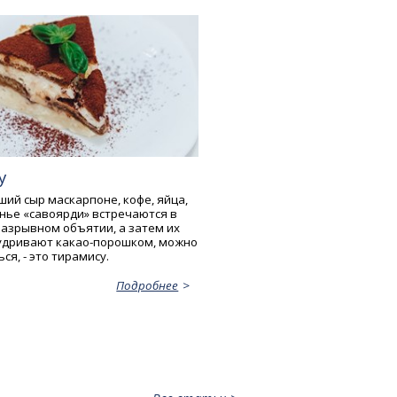
у
ший сыр маскарпоне, кофе, яйца,
енье «савоярди» встречаются в
разрывном объятии, а затем их
удривают какао-порошком, можно
ся, - это тирамису.
Подробнее