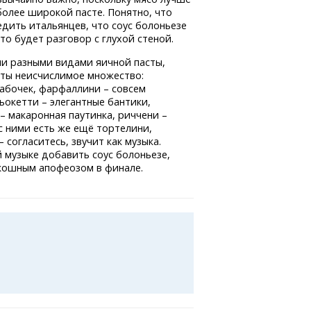
более широкой пасте. Понятно, что
едить итальянцев, что соус болоньезе
это будет разговор с глухой стеной.
ыми разными видами яичной пасты,
асты неисчислимое множество:
абочек, фарфаллини – совсем
ьокетти – элегантные бантики,
– макаронная паутинка, риччени –
с ними есть же ещё тортелини,
 согласитесь, звучит как музыка.
й музыке добавить соус болоньезе,
кошным апофеозом в финале.