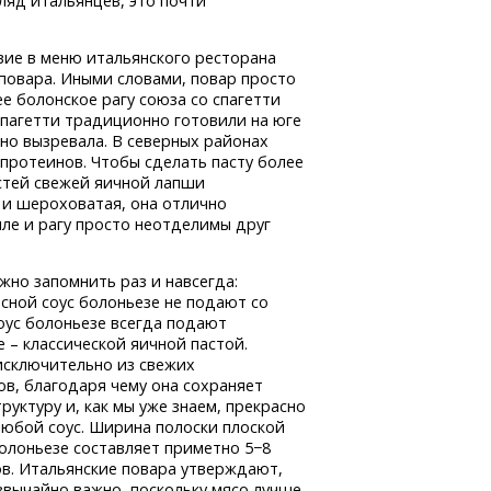
ляд итальянцев, это почти
вие в меню итальянского ресторана
повара. Иными словами, повар просто
е болонское рагу союза со спагетти
 спагетти традиционно готовили на юге
но вызревала. В северных районах
 протеинов. Чтобы сделать пасту более
стей свежей яичной лапши
 и шероховатая, она отлично
лле и рагу просто неотделимы друг
ужно запомнить раз и навсегда:
сной соус болоньезе не подают со
оус болоньезе всегда подают
е – классической яичной пастой.
исключительно из свежих
в, благодаря чему она сохраняет
руктуру и, как мы уже знаем, прекрасно
любой соус. Ширина полоски плоской
олоньезе составляет приметно 5−8
в. Итальянские повара утверждают,
звычайно важно, поскольку мясо лучше