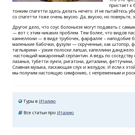
пристает к 
тонким спагетти здесь делать нечего. И не пытайтесь уб
со спагетти тоже очень вкусно. Да, вкусно, но поверьте, 
Другое дело, что соус болоньезе могут подавать с сам
— вот с этим никаких проблем. Тем более, что видов п
каннеллони — в виде трубочек, фарфалле – наподобие б
маленькие бабочки, фузули — скрученные, как штопор, ф
тагльярини – узкие полоски лапши, капеллини данджело 
настоящий макаронный серпантин. А ведь по соседству 
лазанья, тубетти лунги, ригатони, диталини, феттучини, –
Славная музыка, ласкающая слух и желудок. И если к это
мы получим настоящую симфонию, с непременным и рос
Туры в
Италию
Все статьи про
Италию