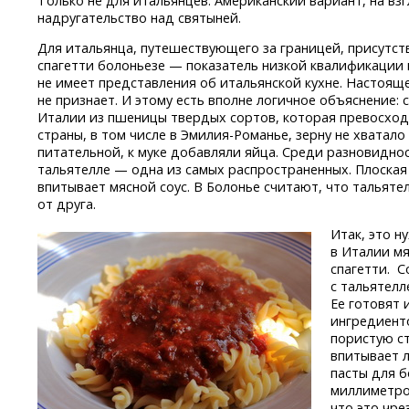
Только не для итальянцев. Американский вариант, на взг
надругательство над святыней.
Для итальянца, путешествующего за границей, присутст
спагетти болоньезе — показатель низкой квалификации 
не имеет представления об итальянской кухне. Настояще
не признает. И этому есть вполне логичное объяснение:
Италии из пшеницы твердых сортов, которая превосход
страны, в том числе
в Эмилия-Романье,
зерну не хватало
питательной, к муке добавляли яйца. Среди разновидно
тальятелле — одна из самых распространенных. Плоская
впитывает мясной соус. В Болонье считают, что тальяте
от друга.
Итак, это н
в Италии мя
спагетти. С
с тальятелл
Ее готовят 
ингредиенто
пористую ст
впитывает 
пасты для б
миллиметро
что это чре