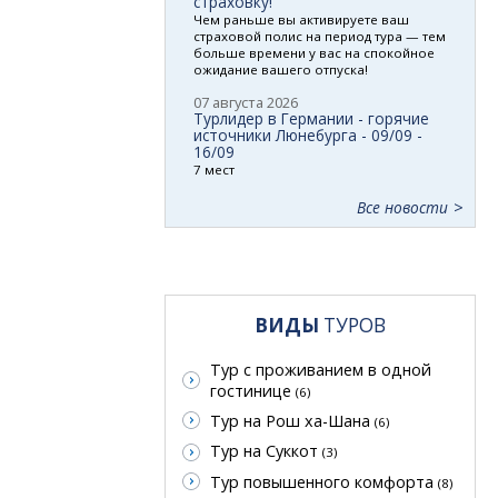
страховку!
Чем раньше вы активируете ваш
страховой полис на период тура — тем
больше времени у вас на спокойное
ожидание вашего отпуска!
07 августа 2026
Турлидер в Германии - горячие
источники Люнебурга - 09/09 -
16/09
7 мест
Все новости
ВИДЫ
ТУРОВ
Тур с проживанием в одной
гостинице
(6)
Тур на Рош ха-Шана
(6)
Тур на Суккот
(3)
Тур повышенного комфорта
(8)