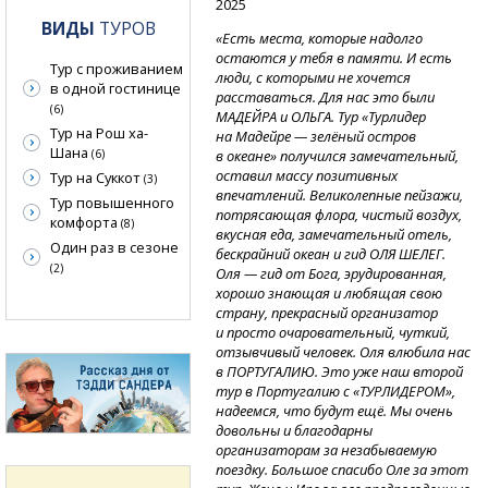
2025
ВИДЫ
ТУРОВ
«Есть места, которые надолго
остаются у тебя в памяти. И есть
Тур с проживанием
люди, с которыми не хочется
в одной гостинице
расставаться. Для нас это были
(6)
МАДЕЙРА и ОЛЬГА. Тур «Турлидер
Тур на Рош ха-
на Мадейре — зелёный остров
Шана
(6)
в океане» получился замечательный,
оставил массу позитивных
Тур на Суккот
(3)
впечатлений. Великолепные пейзажи,
Тур повышенного
потрясающая флора, чистый воздух,
комфорта
(8)
вкусная еда, замечательный отель,
Один раз в сезоне
бескрайний океан и гид ОЛЯ ШЕЛЕГ.
(2)
Оля — гид от Бога, эрудированная,
хорошо знающая и любящая свою
страну, прекрасный организатор
и просто очаровательный, чуткий,
отзывчивый человек. Оля влюбила нас
в ПОРТУГАЛИЮ. Это уже наш второй
тур в Португалию с «ТУРЛИДЕРОМ»,
надеемся, что будут ещё. Мы очень
довольны и благодарны
организаторам за незабываемую
поездку. Большое спасибо Оле за этот