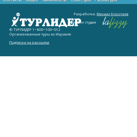
Разработка:
Михаил Коротаев
Дизайн студии
© ТУРЛИДЕР
1−800−100−012
Организованные туры из Израиля
Подписка на рассылки