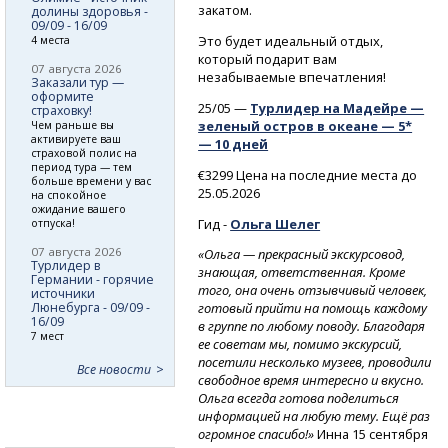
закатом.
долины здоровья -
09/09 - 16/09
Это будет идеальный отдых,
4 места
который подарит вам
07 августа 2026
незабываемые впечатления!
Заказали тур —
оформите
25/05 —
Турлидер на Мадейре —
страховку!
зеленый остров в океане — 5*
Чем раньше вы
активируете ваш
— 10 дней
страховой полис на
период тура — тем
€3299 Цена на последние места до
больше времени у вас
25.05.2026
на спокойное
ожидание вашего
Гид -
Ольга Шелег
отпуска!
07 августа 2026
«Ольга — прекрасный экскурсовод,
Турлидер в
знающая, ответственная. Кроме
Германии - горячие
того, она очень отзывчивый человек,
источники
Люнебурга - 09/09 -
готовый прийти на помощь каждому
16/09
в группе по любому поводу. Благодаря
7 мест
ее советам мы, помимо экскурсий,
посетили несколько музеев, проводили
Все новости
свободное время интересно и вкусно.
Ольга всегда готова поделиться
информацией на любую тему. Ещё раз
огромное спасибо!»
Инна 15 сентября