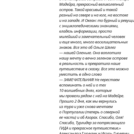
Мадейра, прекрасный великолепный
остров. Такой красивый и такой
разный на севере и на юге, на востоке
и на западе.
И Океан:
то бурный
и ревущ
с энциклопедическими знаниями,
кладезь информации, просто
милейший и замечательный человек
и еще много, много восклицательных
знаков. Все это об Ольге Шелег
— нашей Оленьке. Она воплотила
нашу мечту о вечно зеленом острове
в реальность и превратила наше
путешествие в сказку. Все это можно
уместить в одно слово
— ЗАМЕЧАТЕЛЬНАЯ! Не перестаем
вспоминать о ней и о тех
10 волшебных днях, которые
мы провели рядом с ней на Мадейре.
Прошло 2 дня, как мы вернулись
из тура и уже снова мечтаем
о Португалии (теперь о северной
ее части) и об Азорах. Спасибо, Оля!
Спасибо, Турлидер за потрясающего
ГИДА и прекрасное путешествие.»
Александра Горелик и Игорь Гуревич