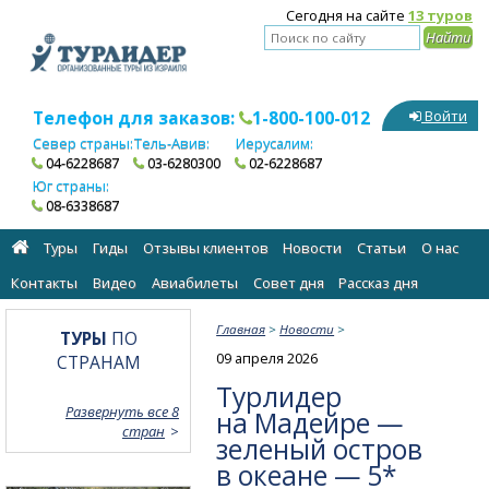
Сегодня на сайте
13 туров
Телефон для заказов:
1-800-100-012
Войти
Север страны:
Тель-Авив:
Иерусалим:
04-6228687
03-6280300
02-6228687
Юг страны:
08-6338687
Туры
Гиды
Отзывы клиентов
Новости
Статьи
О нас
Контакты
Видео
Авиабилеты
Cовет дня
Рассказ дня
Главная
>
Новости
>
ТУРЫ
ПО
09 апреля 2026
СТРАНАМ
Турлидер
Развернуть все 8
на Мадейре —
стран
зеленый остров
в океане — 5*