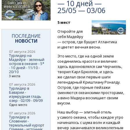
— 10 дней —
25/05 — 03/06
5 мест
Откройте для
ПОСЛЕДНИЕ
себя Мадейру
НОВОСТИ
— остров, где бушует Атлантика
и цветет вечная весна.
07 августа 2026
Турлидер на
Это место, где на одной земле
Мадейре - зеленый
соединились красота и величие:
остров в океане - 5*
здесь вдохновлялся сам Черчилль,
- 10 дней - 11/10 -
творил Карл Брюллов, и здесь
20/10
3 места
же сделал свои первые шаги
легендарный Криштиану Роналду.
07 августа 2026
Остров, где горные пейзажи
Турлидер в
Баварии -
сменяются океанскими просторами,
изумрудная гладь
а вино Мадера восхищает своим
озер - 02/09 - 09/09
вкусом.
Одно место
Наш выбор — элитный отель
07 августа 2026
Турлидер в
у самого океана, чтобы каждое утро
Словении -
начиналось с шума волн и каждый
термальный курорт
вечер заканчивался великолепным
Олимие - источник