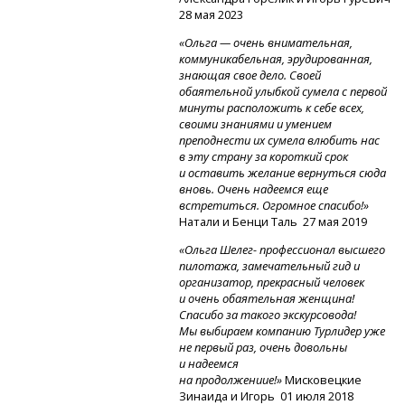
28 мая 2023
«Ольга — очень внимательная,
коммуникабельная, эрудированная,
знающая свое дело. Своей
обаятельной улыбкой сумела с первой
минуты расположить к себе всех,
своими знаниями и умением
преподнести их сумела влюбить нас
в эту страну за короткий срок
и оставить желание вернуться сюда
вновь. Очень надеемся еще
встретиться. Огромное спасибо!»
Натали и Бенци Таль
27 мая 2019
«Ольга Шелег- профессионал высшего
пилотажа, замечательный гид и
организатор, прекрасный человек
и очень обаятельная женщина!
Спасибо за такого экскурсовода!
Мы выбираем компанию Турлидер уже
не первый раз, очень довольны
и надеемся
на продолжениие!»
Мисковецкие
Зинаида и Игорь
01 июля 2018