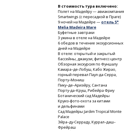
В стоимость тура включено:
Полет на Мадейру — авиакомпания
Smartwings (с пересадкой в Праге)
9 ночей на Мадейре —
отель 5*
Melia Madeira Mare
Буфетные завтраки
3 ужина в отеле на Мадейре
6 обедов в течение экскурсионных
дней на Мадейре
В отеле: открытый и закрытый
бассейны, джакузи,
фитнесс-центр
Обзорная экскурсия по Фуншалу
Камара–де-Лобуш,
Кабо Жирао,
горный перевал
Паул-да-Серра,
Порту–Мониш
Пику–де–Ариэйру, Сантана
Порту-да–Круш,
Рибейра Фриу
Ботанический сад Мадейры
Круиз-фото-охота
за китами
и дельфинами
Сад Мадейры Jardim Tropical Monte
Palace
Эйра–ду-Серраду,
Куррал–даш–
Фрейраш