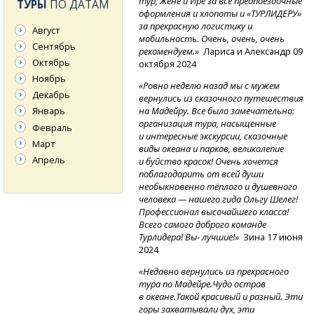
тур, Жене и Ире за все предпоездочные
ТУРЫ
ПО ДАТАМ
оформления и хлопоты и «ТУРЛИДЕРУ»
за прекрасную логистику и
Август
мобильность. Очень, очень, очень
Сентябрь
рекомендуем.»
Лариса и Александр 09
Октябрь
октября 2024
Ноябрь
«Ровно неделю назад мы с мужем
Декабрь
вернулись из сказочного путешествия
на Мадейру. Все было замечательно:
Январь
организация тура, насыщенные
Февраль
и интересные экскурсии, сказочные
Март
виды океана и парков, великолепие
Апрель
и буйство красок! Очень хочется
поблагодарить от всей души
необыкновенно тёплого и душевного
человека — нашего гида Ольгу Шелег!
Профессионал высочайшего класса!
Всего самого доброго команде
Турлидера! Вы- лучшие!»
Зина 17 июня
2024
«Недавно вернулись из прекрасного
тура по Мадейре.Чудо остров
в океане.Такой красивый и разный. Эти
горы захватывали дух, эти