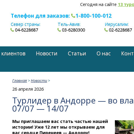
Сегодня на сайте
13 тур
Телефон для заказов:
1-800-100-012
Север страны:
Тель-Авив:
Иерусалим:
04-6228687
03-6280300
02-6228687
 клиентов
Новости
Статьи
О нас
Конт
Главная
>
Новости
>
26 апреля 2026
Турлидер в Андорре — во вл
07/07 — 14/07
Мы приглашаем вас стать частью нашей
истории! Уже 12 лет мы открываем для
вас сердце Пиренеев — Андорру!