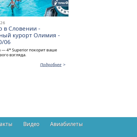
026
 в Словении -
ный курорт Олимия -
0/06
a — 4* Superior покорит ваше
вого взгляда.
Подробнее
акты
Видео
Авиабилеты