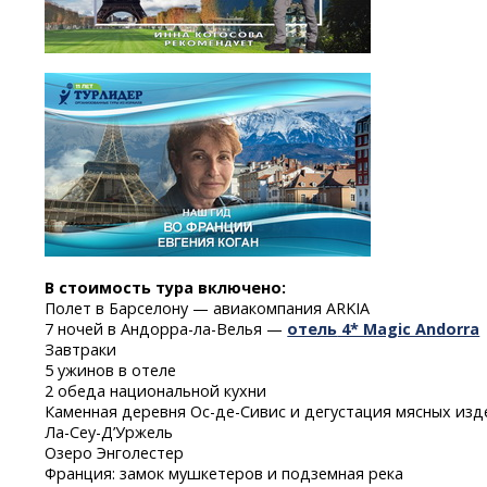
В стоимость тура включено:
Полет в Барселону — авиакомпания ARKIA
7 ночей
в
Андорра-ла-Велья
—
отель
4* Magic Andorra
Завтраки
5 ужинов в отеле
2 обеда национальной кухни
Каменная деревня
Ос-де-Сивис
и дегустация мясных изд
Ла-Сеу-Д’Уржель
Озеро Энголестер
Франция: замок мушкетеров и подземная река