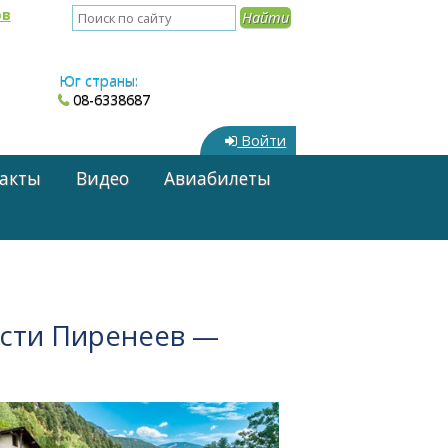
ов
Юг страны:
08-6338687
Войти
акты
Видео
Авиабилеты
асти Пиренеев —