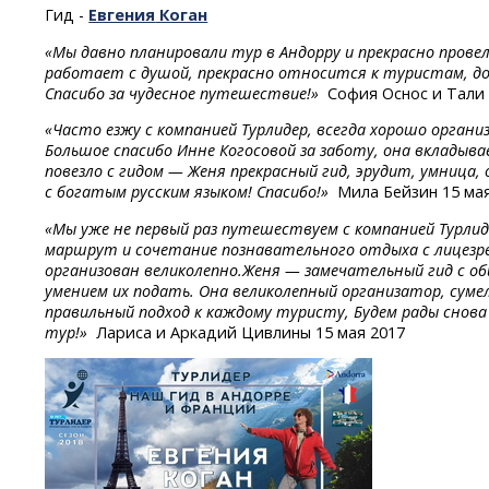
Гид -
Евгения
Коган
«Мы давно планировали тур в Андорру и прекрасно провел
работает с душой, прекрасно относится к туристам, до
Спасибо за чудесное путешествие!»
София Оснос и Тали 
«Часто езжу с компанией Турлидер, всегда хорошо органи
Большое спасибо Инне Когосовой за заботу, она вкладыв
повезло с гидом — Женя прекрасный гид, эрудит, умница,
с богатым русским языком! Спасибо!»
Мила Бейзин 15 мая
«Мы уже не первый раз путешествуем с компанией Турлид
маршрут и сочетание познавательного отдыха с лицезр
организован великолепно.Женя — замечательный гид с о
умением их подать. Она великолепный организатор, суме
правильный подход к каждому туристу, Будем рады снова
тур!»
Лариса и Аркадий Цивлины 15 мая 2017