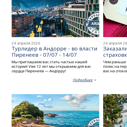
24 апреля 2026
24 апреля 2
Турлидер в Андорре - во власти
Заказал
Пиренеев - 07/07 - 14/07
страховк
Мы приглашаем вас стать частью нашей
Чем раньше 
истории! Уже 12 лет мы открываем для вас
полис на пе
сердце Пиренеев — Андорру!
вас на спок
Подробнее