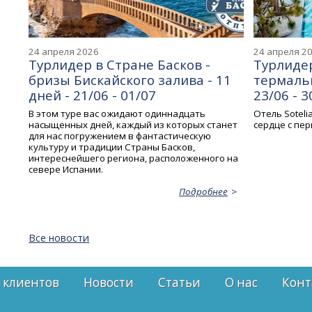
24 апреля 2026
24 апреля 2
Турлидер в Стране Басков -
Турлидер
бризы Бискайского залива - 11
термаль
дней - 21/06 - 01/07
23/06 - 3
В этом туре вас ожидают одиннадцать
Отель Soteli
насыщенных дней, каждый из которых станет
сердце с пер
для нас погружением в фантастическую
культуру и традиции Страны Басков,
интереснейшего региона, расположенного на
севере Испании.
Подробнее
Все новости
 клиентов
Новости
Статьи
О нас
Конт