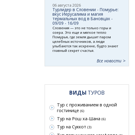
06 августа 2026
Турлидер в Словении - Помурье:
вкус Иерусалима и магия
термальных вод в Бановцах -
09/09 - 16/09
Словения — это не только горы и
озера. Это еще и мягкое тепло
Помурья, где земля дышит паром
целебных источников, а люди
улыбаются так искренне, будто знают
главный секрет счастья.
Все новости
ВИДЫ
ТУРОВ
Тур с проживанием в одной
гостинице
(6)
Тур на Рош ха-Шана
(6)
Тур на Суккот
(3)