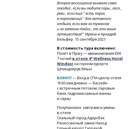
Второе восхищение вызвала сама
поездка , если вы любите горы , леса ,
реки , если еще " есть порох
в пороховнице " для активного
отдыха, если вам за туманом
и за запахом тайги , то это ваше
путешествие!"
Ирина и Аркадий
Бельфер 15 сентября 2021
В стоимость тура включено:
Полет в Прагу — авиакомпания ElAl
7 ночей
в отеле 4* Wellness Hotel
Windsor
на горном курорте
Шпиндлерув Млын
БОНУС!
— Вход
в СПА-центр
отеля
1h30 ежедневно — бассейн
с встречным потоком, паровые
бани, гидромассажные ванны
и сауны
Полупансион: завтраки и ужины
в отеле
Скальный город Адерс­бах
Ренессансный замок Наход
Горный курорт Гарр­ахоф