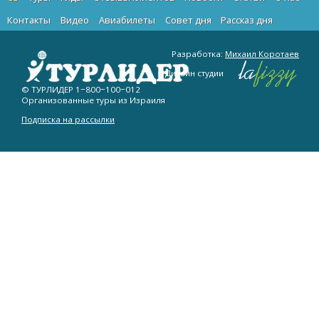
Контакты
Видео
Авиабилеты
Cовет дня
Рассказ дня
Разработка:
Михаил Коротаев
Дизайн студии
© ТУРЛИДЕР
1−800−100−012
Организованные туры из Израиля
Подписка на рассылки