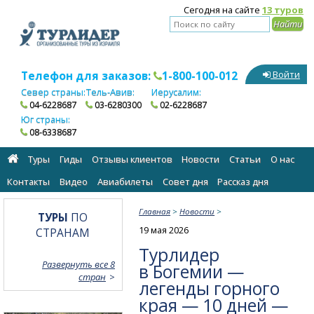
Сегодня на сайте
13 туров
Телефон для заказов:
1-800-100-012
Войти
Север страны:
Тель-Авив:
Иерусалим:
04-6228687
03-6280300
02-6228687
Юг страны:
08-6338687
Туры
Гиды
Отзывы клиентов
Новости
Статьи
О нас
Контакты
Видео
Авиабилеты
Cовет дня
Рассказ дня
Главная
>
Новости
>
ТУРЫ
ПО
19 мая 2026
СТРАНАМ
Турлидер
Развернуть все 8
в Богемии —
стран
легенды горного
края — 10 дней —