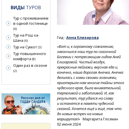
ВИДЫ
ТУРОВ
Тур с проживанием
в одной гостинице
(6)
Тур на Рош ха-
Гид -
Анна Елизарова
Шана
(6)
«Вот и, к огромному сожалению,
Тур на Суккот
(3)
закончился наш тур по сказочной
Тур повышенного
Богемии с потрясающим гидом Аней
комфорта
(8)
Елизаровой. Чистый воздух,
Один раз в сезоне
прекрасные пейзажи, вкусная еда и,
(2)
конечно, наша дорогая Анечка. Анечка
делилась с нами своими знаниями,
приоткрыла нам многие тайны этого
чудесного края, была внимательной,
терпеливой и заботливой. И, как
результат, тур удался на славу
и останется в памяти чудесной
сказкой. Хочется ещё и ещё, так что
до новых встреч на новых
маршрутах!»
Маргарита Глозман
02 июня 2024