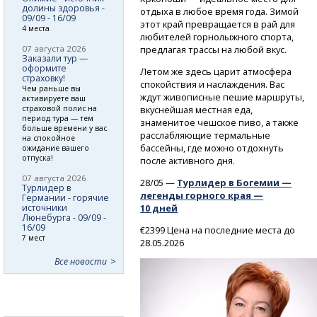
долины здоровья -
отдыха в любое время года. Зимой
09/09 - 16/09
этот край превращается в рай для
4 места
любителей горнолыжного спорта,
07 августа 2026
предлагая трассы на любой вкус.
Заказали тур —
оформите
Летом же здесь царит атмосфера
страховку!
спокойствия и наслаждения. Вас
Чем раньше вы
ждут живописные пешие маршруты,
активируете ваш
страховой полис на
вкуснейшая местная еда,
период тура — тем
знаменитое чешское пиво, а также
больше времени у вас
расслабляющие термальные
на спокойное
бассейны, где можно отдохнуть
ожидание вашего
отпуска!
после активного дня.
07 августа 2026
28/05 —
Турлидер в Богемии —
Турлидер в
легенды горного края —
Германии - горячие
источники
10 дней
Люнебурга - 09/09 -
16/09
€2399 Цена на последние места до
7 мест
28.05.2026
Все новости