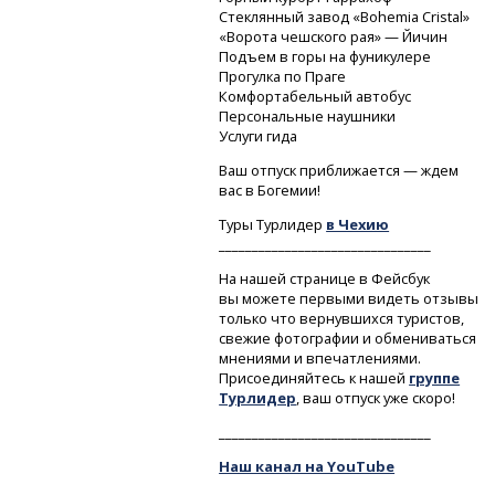
Стеклянный завод «Bo­hemia Cristal»
«Ворота чешского рая» — Йичин
Подъем в горы на фуникулере
Прогулка по Праге
Комфортабельный автобус
Персональные наушники
Услуги гида
Ваш отпуск приближается — ждем
вас в Богемии!
Туры Турлидер
в Чехию
________________________________
На нашей странице в Фейсбук
вы можете первыми видеть отзывы
только что вернувшихся туристов,
свежие фотографии и обмениваться
мнениями и впечатлениями.
Присоединяйтесь к нашей
группе
Турлидер
, ваш отпуск уже скоро!
________________________________
Наш канал на YouTube