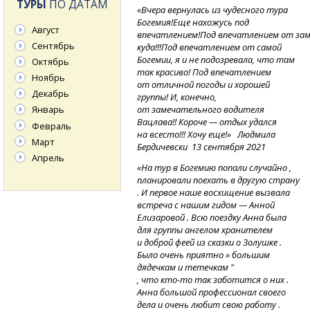
ТУРЫ
ПО ДАТАМ
«Вчера вернулась из чудесного тура
Богемия!Еще нахожусь под
Август
впечатлением!Под
впечатлением
от за
Сентябрь
куда!!!Под впечатлением от самой
Богемии, я и не подозревала, что там
Октябрь
так красиво! Под впечатлением
Ноябрь
от отличной погоды и хорошей
Декабрь
группы! И, конечно,
от замечательного водителя
Январь
Вацлава!! Короче — отдых удался
Февраль
на всесто!!! Хочу еще!» Людмила
Март
Бердичевски 13 сентября 2021
Апрель
«На тур в Богемию попали случайно ,
планировали поехать в другую страну
. И первое наше восхищение вызвала
встреча с нашим гидом — Анной
Елизаровой . Всю поездку Анна была
для группы ангелом хранителем
и доброй феей из сказки о Золушке .
Было очень приятно » большим
дядечкам и тетечкам "
,
что
кто-то
так заботится о них .
Анна большой профессионал своего
дела и очень любит свою работу .