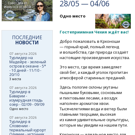
28/05 — 04/06
Одно место
Гостеприимная Чехия ждёт вас!
ПОСЛЕДНИЕ
Добро пожаловать в Крконоши
НОВОСТИ
— горный край, полный легенд
и волшебства, где природа создаёт
07 августа 2026
настоящие произведения искусства.
Турлидер на
Мадейре - зеленый
остров в океане - 5*
Это место, где время замедляет
- 10 дней - 11/10 -
свой бег, а каждый уголок пропитан
20/10
атмосферой старинных преданий.
3 места
Здесь пологие склоны укутаны
07 августа 2026
Турлидер в
пышными буковыми, сосновыми
Баварии -
и пихтовыми лесами, а воздух
изумрудная гладь
наполнен ароматом хвои.
озер - 02/09 - 09/09
Тысячелетиями вода и ветер были
Одно место
главными творцами, высекая
07 августа 2026
из камня удивительные скульптуры,
Турлидер в
которые мы увидим на нашем пути.
Словении -
термальный курорт
Олимие - источник
Крконоши — идеальное место для