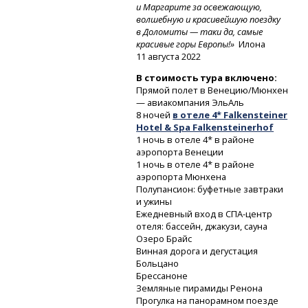
и Маргарите за освежающую,
волшебную и красивейшую поездку
в Доломиты — таки да, самые
красивые горы Европы!»
Илона
11 августа 2022
В стоимость тура включено:
Прямой полет в Венецию/Мюнхен
— авиакомпания ЭльАль
8 ночей
в отеле 4* Falkensteiner
Hotel & Spa Falkensteinerhof
1 ночь в отеле 4* в районе
аэропорта Венеции
1 ночь в отеле 4* в районе
аэропорта Мюнхена
Полупансион: буфетные завтраки
и ужины
Ежедневный вход
в СПА-центр
отеля: бассейн, джакузи, сауна
Озеро Брайс
Винная дорога и дегустация
Больцано
Брессаноне
Земляные пирамиды Ренона
Прогулка на панорамном поезде