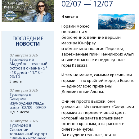
02/07 — 12/07
4 места
Горами можно
восхищаться
бесконечно: величие вершин
ПОСЛЕДНИЕ
массива Юнгфрау
НОВОСТИ
и обманчиво-пологие
Пиренеи,
заснеженные пики Пеннинских Альп
07 августа 2026
Турлидер на
и такие опасные и недоступные
Мадейре - зеленый
горы Кавказа.
остров в океане - 5*
- 10 дней - 11/10 -
И тем не менее, самыми красивыми
20/10
горами — по крайней мере, в Европе
3 места
— единогласно признаны
07 августа 2026
Доломитовые Альпы.
Турлидер в
Баварии -
Они не просто высоки; они
изумрудная гладь
уникальны. Их называют «Бледными
озер - 02/09 - 09/09
горами» за переменчивый цвет,
Одно место
который на закате вспыхивает
07 августа 2026
огненно-красным,
а на рассвете
Турлидер в
сияет жемчугом.
Словении -
термальный курорт
За их удивительные, почти
Олимие - источник