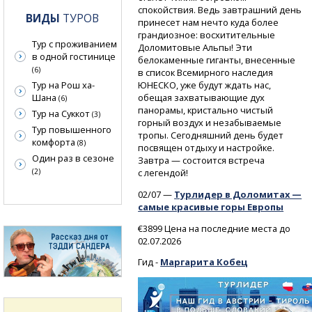
спокойствия. Ведь завтрашний день
ВИДЫ
ТУРОВ
принесет нам нечто куда более
грандиозное: восхитительные
Тур с проживанием
Доломитовые Альпы! Эти
в одной гостинице
белокаменные гиганты, внесенные
(6)
в список Всемирного наследия
ЮНЕСКО, уже будут ждать нас,
Тур на Рош ха-
обещая захватывающие дух
Шана
(6)
панорамы, кристально чистый
Тур на Суккот
(3)
горный воздух и незабываемые
Тур повышенного
тропы. Сегодняшний день будет
комфорта
(8)
посвящен отдыху и настройке.
Один раз в сезоне
Завтра — состоится встреча
с легендой!
(2)
02/07 —
Турлидер в Доломитах —
самые красивые горы Европы
€3899 Цена на последние места до
02.07.2026
Гид -
Маргарита Кобец