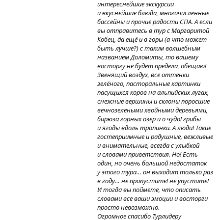
интереснейшие экскурсии
и вкуснейшие блюда, многочисленные
бассейны и прочие радости СПА. А если
вы отправитесь в тур с Маргаритой
Кобец, да ещё и в горы (а что может
быть лучше?) с таким волшебным
названием Доломиты, то вашему
восторгу не будет предела, обещаю!
Звенящий воздух, все оттенки
зелёного, пасторальные картинки
пасущихся коров на альпийских лугах,
снежные вершины и склоны поросшие
вечнозелеными хвойными деревьями,
бирюза горных озёр и о чудо! грибы
и ягоды вдоль тропинки. А люди! Такие
гостеприимные и радушные, вежливые
и внимательные, всегда с улыбкой
и словами приветствия. Но! Есть
один, но очень большой недостаток
у этого тура… он выходит только раз
в году… не пропустите! не упустите!
И тогда вы поймёте, что описать
словами все ваши эмоции и восторги
просто невозможно.
Огромное спасибо Турлидеру