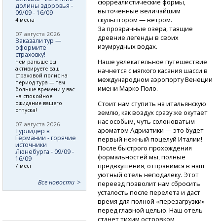
сюрреалистические формы,
долины здоровья -
выточенные величайшим
09/09 - 16/09
скульптором — ветром.
4 места
За прозрачные озера, таящие
07 августа 2026
древние легенды в своих
Заказали тур —
изумрудных водах.
оформите
страховку!
Наше увлекательное путешествие
Чем раньше вы
активируете ваш
начнется с мягкого касания шасси в
страховой полис на
международном аэропорту Венеции
период тура — тем
имени Марко Поло.
больше времени у вас
на спокойное
Стоит нам ступить на итальянскую
ожидание вашего
отпуска!
землю, как воздух сразу же окутает
нас особым, чуть солоноватым
07 августа 2026
ароматом Адриатики — это будет
Турлидер в
Германии - горячие
первый нежный поцелуй Италии!
источники
После быстрого прохождения
Люнебурга - 09/09 -
формальностей мы, полные
16/09
предвкушения, отправимся в наш
7 мест
уютный отель неподалеку. Этот
Все новости
переезд позволит нам сбросить
усталость после перелета и даст
время для полной «перезагрузки»
перед главной целью. Наш отель
станет тихим островком