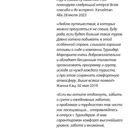
планируем следующий отпуск! Всем
спасибо и до встреч!»
Keselman
Alla 28 июля 2023
«Люблю путешествия, в которых
можно прогуляться не спеша, буду
рада, если будет больше таких туров.
Давно хотела побывать в этой
особенной стране, слышала хорошие
отзывы о гиде и компании Турлидер.
Маргарита очень доброжелательна
и обладает бесценным талантом
организовать программу и группу,
исходя из нужд каждого туриста,
и при этом сохранить комфортную
атмосферу. Выше всяких похвал!»
Жанна Кац 02 мая 2019
«Если вы хотите отдохнуть, забыть
о суете и ежедневных заботах,
о проблемах и трудностях так часто
нас посещающих… отправляйтесь
в отпуск с Турлидером. И вам
гарантирован комфорт высочайшего
уровня, забота и внимание,