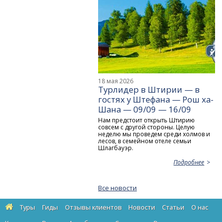
18 мая 2026
Турлидер в Штирии — в
гостях у Штефана — Рош ха-
Шана — 09/09 — 16/09
Нам предстоит открыть Штирию
совсем с другой стороны. Целую
неделю мы проведем среди холмов и
лесов, в семейном отеле семьи
Шлагбауэр.
Подробнее
Все новости
Туры
Гиды
Отзывы клиентов
Новости
Статьи
О нас