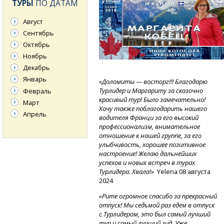
ТУРЫ
ПО ДАТАМ
Август
Сентябрь
Октябрь
Ноябрь
Декабрь
Январь
«Доломиты — восторг!!! Благодарю
Турлидер и Маргариту за сказочно
Февраль
красивый тур! Было замечательно!
Март
Хочу также поблагодарить нашего
Апрель
водителя Франци за его высокий
профессионализм, внимательное
отношение к нашей группе, за его
улыбчивость, хорошее позитивное
настроение! Желаю дальнейших
успехов и новых встреч в турах
Турлидера. Хвала!»
Yelena 08 августа
2024
«Рите огромное спасибо за прекрасный
отпуск! Мы седьмой раз едем в отпуск
с Турлидером, это был самый лучший
тур и самый лучший гид. Уже