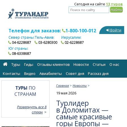
Сегодня на сайте
13 туров
Телефон для заказов:
1-800-100-012
Войти
Север страны:
Тель-Авив:
Иерусалим:
04-6228687
03-6280300
02-6228687
Юг страны:
08-6338687
Туры
Гиды
Отзывы клиентов
Новости
Статьи
О нас
Контакты
Видео
Авиабилеты
Cовет дня
Рассказ дня
Главная
>
Новости
>
ТУРЫ
ПО
19 мая 2026
СТРАНАМ
Турлидер
Развернуть все 8
в Доломитах —
стран
самые красивые
горы Европы —