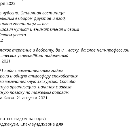
бря 2023
ло чудесно. Отличная гостиница
ольшим выбором фруктов и ягод,
дников гостиницы — все
ашагич чуткая и внимательная к своим
елаем успеха
22
 такое
терпение
и доброту,
да и…
ласку,
да,слов
нет-профессион
сяческих успехов!!Ваш подопечный
 2021
021 года с замечательным гидом
курсии и общую атмосферу спокойствия,
за замечательную экскурсию. Спасибо
сную организацию, начиная с заказа
сную поездку по тяжёлым дорогам.
на Ключ
21 августа 2021
мнаты с видом на горы)
а/джакузи,
Спа-лаундж/зона
для