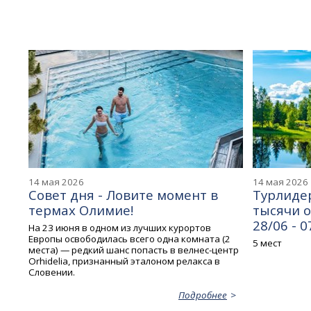
14 мая 2026
14 мая 2026
Совет дня - Ловите момент в
Турлидер
термах Олимие!
тысячи оз
28/06 - 0
На 23 июня в одном из лучших курортов
Европы освободилась всего одна комната (2
5 мест
места) — редкий шанс попасть в велнес-центр
Orhidelia, признанный эталоном релакса в
Словении.
Подробнее