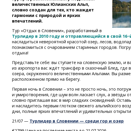
величественных Юлианских Альп,
словно создан для тех, кто жаждет
гармонии с природой и ярких
впечатлений.
Тур «Отдых в Словении», разработанный в
Турлидер в 2010 году и отправляющийся в свой 16−
насладиться невероятной красотой озер, лесов, водопа
познакомиться с очарованием старинных городов. Погр
отдыха!
Представьте себе: вы ступаете на словенскую землю, и в
из аэропорта вас ждёт трансфер в сказочный Блед, где
озера, окруженного величественными Альпами. Вы разме
расположенном прямо на берегу.
Первая ночь в Словении – это не просто ночь, это погр
и умиротворения, где шум волн ласкает слух, а звёзды 
словно приглашая вас в мир сладких сновидений. Остав
и насладитесь первым глотком свежего альпийского воз
дни, полные ярких впечатлений и удивительных открыти
21/07 —
Турлидер в Словении — среди гор и озер
€2799 Цена на последние места до 21.07.2026