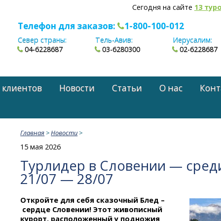
Сегодня на сайте
13 тур
Телефон для заказов:
1-800-100-012
Север страны:
Тель-Авив:
Иерусалим:
04-6228687
03-6280300
02-6228687
 клиентов
Новости
Статьи
О нас
Конт
Главная
>
Новости
>
15 мая 2026
Турлидер в Словении — среди
21/07 — 28/07
Откройте для себя сказочный Блед –
сердце Словении! Этот живописный
курорт, расположенный у подножия