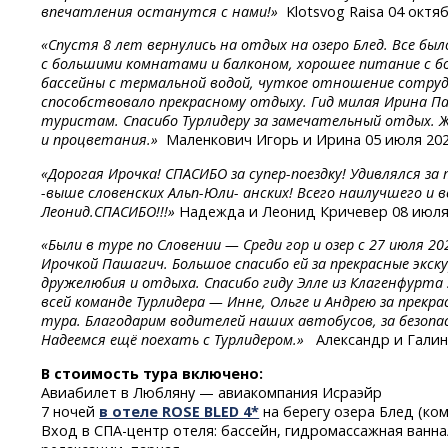
впечатления останутся с нами!»
Klotsvog Raisa 04 октя
«Спустя 8 лет вернулись на отдых на озеро Блед. Все бы
с большими комнатами и балконом, хорошее питание с б
бассейны с термальной водой, чуткое отношение сотру
способствовало прекрасному отдыху. Гид милая Ирина П
туристам. Спасибо Турлидеру за замечательный отдых. Ж
и процветания.»
Маленкович Игорь и Ирина 05 июля 20
«Дорогая
Ирочка!
СПАСИБО
за супер-поездку!
Удивлялся
за
-
выше
словенских
Альп-Юли-
анских! Всего наилучшего и в
Леонид.СПАСИБО!!!»
Надежда и Леонид Кричевер 08 июля
«Были в туре по Словении — Среди гор и озер с 27 июля 2
Ирочкой Пашагич. Большое спасибо ей за прекрасные экс
дружелюбия и отдыха. Спасибо гиду Элле из Клагенфурта 
всей команде Турлидера — Инне, Ольге и Андрею за прекра
тура. Благодарим водителей наших автобусов, за безопа
Надеемся ещё поехать с Турлидером.»
Александр и Гали
В стоимость тура включено:
Авиабилет в Любляну — авиакомпания Исраэйр
7 ночей
в отеле ROSE BLED 4*
на берегу озера Блед (ко
Вход
в СПА-центр
отеля: бассейн, гидромассажная ванн