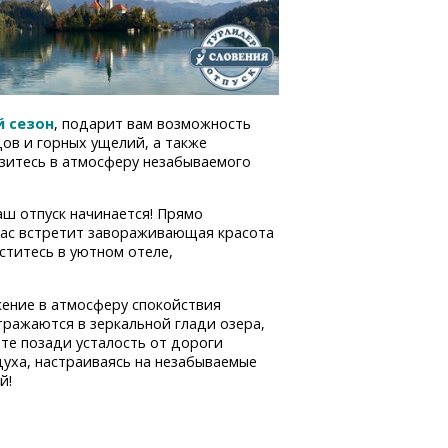
й сезон
, подарит вам возможность
дов и горных ущелий, а также
узитесь в атмосферу незабываемого
аш отпуск начинается! Прямо
 вас встретит завораживающая красота
ститесь в уютном отеле,
ужение в атмосферу спокойствия
отражаются в зеркальной глади озера,
ьте позади усталость от дороги
духа, настраиваясь на незабываемые
й!