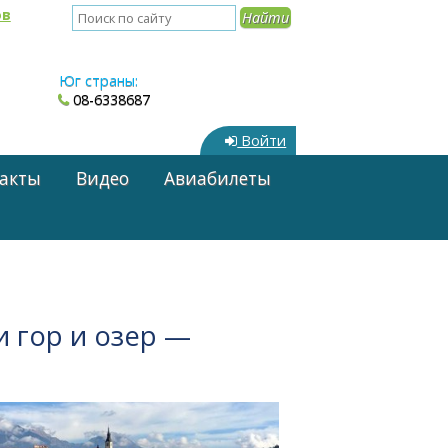
ов
Юг страны:
08-6338687
Войти
акты
Видео
Авиабилеты
 гор и озер —