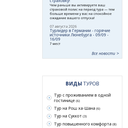
страховку!
Чем раньше вы активируете ваш
страховой полис на период тура — тем
больше времени у вас на спокойное
ожидание вашего отпуска!
07 августа 2026
Турлидер в Германии - горячие
источники Люнебурга - 09/09 -
16/09
7 мест
Все новости
ВИДЫ
ТУРОВ
Тур с проживанием в одной
гостинице
(6)
Тур на Рош ха-Шана
(6)
Тур на Суккот
(3)
Тур повышенного комфорта
(8)