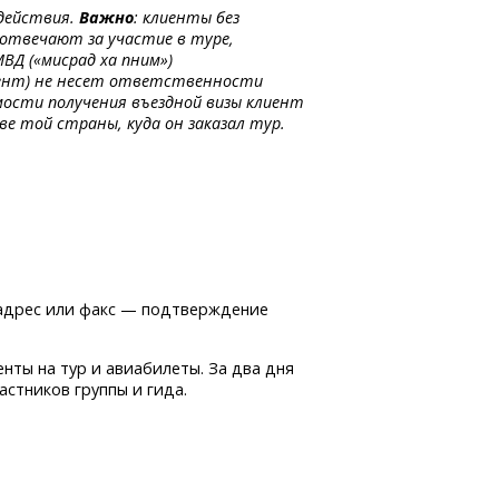
действия.
Важно
: клиенты без
 отвечают за участие в туре,
ВД («мисрад ха пним»)
ент)
не несет ответственности
мости получения въездной визы клиент
е той страны, куда он заказал тур.
 адрес или факс — подтверждение
енты на тур и авиабилеты. За два дня
астников группы и гида.