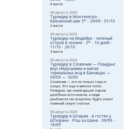
4 места
09 августа 2026
Турлидер в Монтенегро -
балканский шик 5* - 24/09 - 01/10
2 места
09 августа 2026
Турлидер на Мадейре - зеленый
остров в океане - 5* - 10 дней -
11/10 - 20/10
3 места
09 августа 2026
Турлидер в Словении — Помурье:
вкус Иерусалима и магия
термальных вод в Бановцах —
09/09 — 16/09
Словения — это не только горы и
озера. Это еще и мягкое тепло
Помурья, где земля дышит паром
целебных источников, а люди
улыбаются так искренне, будто знают
главный секрет счастья.
09 августа 2026
Турлидер в Штирии - в гостях у
Штефана - Рош ха-Шана - 09/09 -
16/09