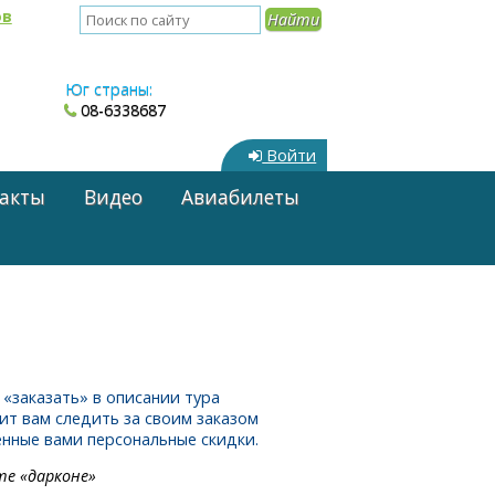
ов
Юг страны:
08-6338687
Войти
акты
Видео
Авиабилеты
«заказать» в описании тура
лит вам следить за своим заказом
енные вами персональные скидки.
те «дарконе»