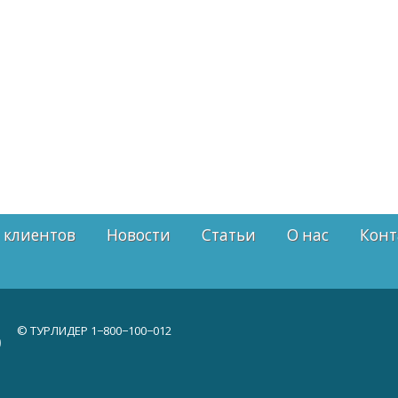
 клиентов
Новости
Статьи
О нас
Конт
© ТУРЛИДЕР
1−800−100−012