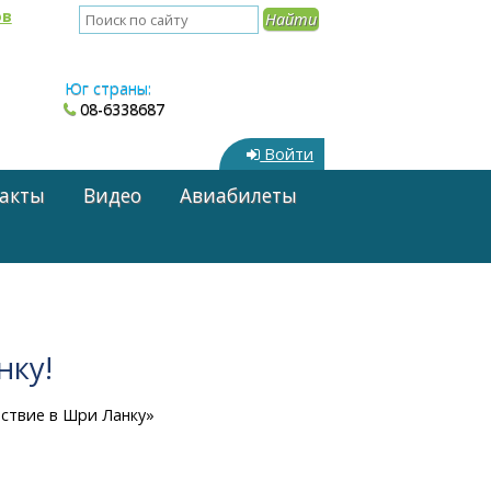
ов
Юг страны:
08-6338687
Войти
акты
Видео
Авиабилеты
нку!
ствие в Шри Ланку»