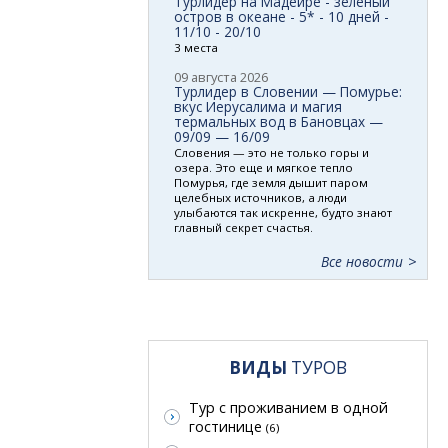
Турлидер на Мадейре - зеленый
остров в океане - 5* - 10 дней -
11/10 - 20/10
3 места
09 августа 2026
Турлидер в Словении — Помурье:
вкус Иерусалима и магия
термальных вод в Бановцах —
09/09 — 16/09
Словения — это не только горы и
озера. Это еще и мягкое тепло
Помурья, где земля дышит паром
целебных источников, а люди
улыбаются так искренне, будто знают
главный секрет счастья.
Все новости
ВИДЫ
ТУРОВ
Тур с проживанием в одной
гостинице
(6)