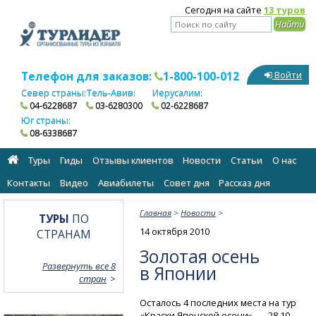
Сегодня на сайте
13 туров
Телефон для заказов:
1-800-100-012
Войти
Север страны:
Тель-Авив:
Иерусалим:
04-6228687
03-6280300
02-6228687
Юг страны:
08-6338687
Туры
Гиды
Отзывы клиентов
Новости
Статьи
О нас
Контакты
Видео
Авиабилеты
Cовет дня
Рассказ дня
Главная
>
Новости
>
ТУРЫ
ПО
14 октября 2010
СТРАНАМ
Золотая осень
Развернуть все 8
в Японии
стран
Осталось 4 последних места на тур
«Краски Японской осени» — 28.10.