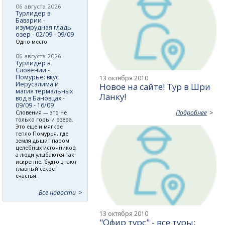
06 августа 2026
Турлидер в
Баварии -
изумрудная гладь
озер - 02/09 - 09/09
Одно место
06 августа 2026
Турлидер в
Словении -
Помурье: вкус
13 октября 2010
Иерусалима и
Новое на сайте! Тур в Шри
магия термальных
Ланку!
вод в Бановцах -
09/09 - 16/09
Подробнее
Словения — это не
только горы и озера.
Это еще и мягкое
тепло Помурья, где
земля дышит паром
целебных источников,
а люди улыбаются так
искренне, будто знают
главный секрет
счастья.
Все новости
13 октября 2010
"Офир турс" - все туры: